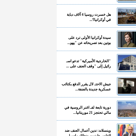
هل خسرت روسيا 4 آلاف دبابة
في أوكرانيا؟...
سيدة أوكرانيا الأولى ترد على
بوتين بعد تصريحاته عن "يهو...
"الخارجية الأميركية" تدعو اسـ
رائيل إلى "وقف العنف على ...
جيش الاحتـ لال يقرر الدفع بكتائب
عسكرية جديدة بالضفة...
دورية تابعة لفـ اغنر الروسية في
مالي تحتجز 21 موريتانيا...
وينسلاند: ندين أعمال العنف ضد
الفلسـ طينيين ونطالب إسرا...