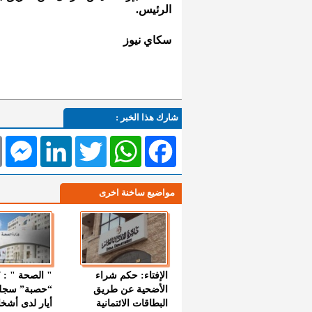
الرئيس.
سكاي نيوز
شارك هذا الخبر :
l
Messenger
LinkedIn
Twitter
WhatsApp
Facebook
مواضيع ساخنة اخرى
الإفتاء: حكم شراء
الأضحية عن طريق
“حصبة” سجل
البطاقات الائتمانية
أيار لدى أشخ