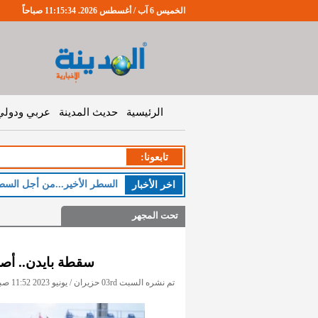
الخميس 6 آب / أغسطس 2026. 11:15:35 صباحاً
الرئيسية
حديث المدينة
عربي ودولي
تابعونا:
الخ
اخر اﻷخبار
تحت المجهر
سقطة بايدن.. أصاب
تم نشره السبت 03rd حزيران / يونيو 2023 11:52 صباحاً