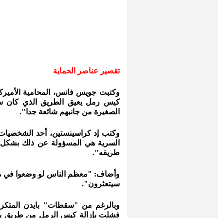
تقصير عناصر الحماية
وكتبت جويس فانس، المحامية الأميرك
كيس رمل يعيق الطريق الذي كان سي
الصغيرة من جانبهم شائعة جدا".
وكتب إد كراسينستين، أحد الشخصيات 
السرية هي المسؤولة عن ذلك بشكل 
طريقه".
وأضاف: "معظم الناس لو وضعوا في مو
سيتعثرون".
وبالرغم من "سقطات" بايدن المتكررة
فشلت بإزالة كيس الرمل من طريق باي