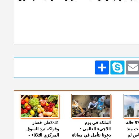
Emai
Skype
انشر
" الصحة " : 97 حالة
الملكة في يوم
3341طن خضار
ت منذ
اللاجىء العالمي :
وفواكه ترد للسوق
اص لم
دعونا نتأمل في معاناة
المركزي الثلاثاء -