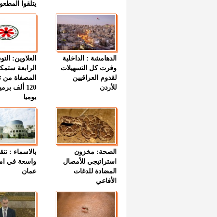
يتلقوا المطعو
الدهامشة : الداخلية
العلاوين: الت
وفرت كل التسهيلات
الرابعة ستمك
لقدوم العراقيين
المصفاة من ت
للأردن
120 ألف بر
يوميا
الصحة: مخزون
بالاسماء : تنق
استراتيجي للأمصال
واسعة في اما
المضادة للدغات
عمان
الأفاعي