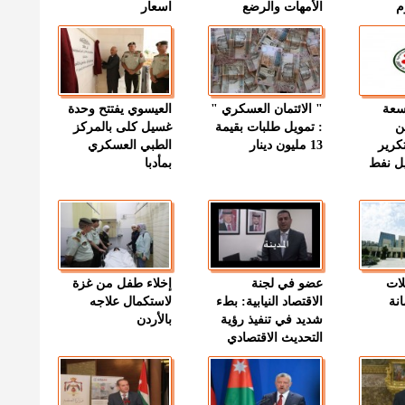
م
الأمهات والرضع
اسعار
وسعة
" الائتمان العسكري "
العيسوي يفتتح وحدة
ن
: تمويل طلبات بقيمة
غسيل كلى بالمركز
كرير
13 مليون دينار
الطبي العسكري
ميل نفط
بمأدبا
لات
عضو في لجنة
إخلاء طفل من غزة
نة
الاقتصاد النيابية: بطء
لاستكمال علاجه
شديد في تنفيذ رؤية
بالأردن
التحديث الاقتصادي