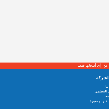
بر عن رأي أصحابها فقط
لشركة
نا
 التنظيمي
عنا
خبر او صورة