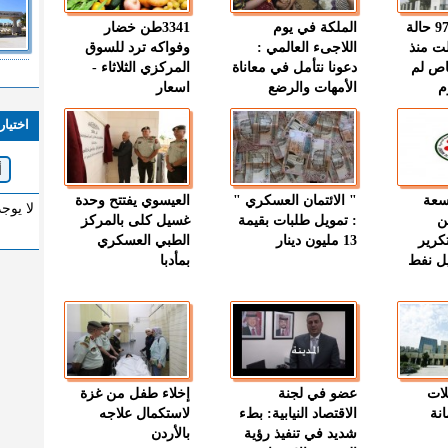
" الصحة " : 97 حالة
الملكة في يوم
3341طن خضار
ت منذ
اللاجىء العالمي :
وفواكه ترد للسوق
اص لم
دعونا نتأمل في معاناة
المركزي الثلاثاء -
م
الأمهات والرضع
اسعار
اختيار
وسعة
" الائتمان العسكري "
العيسوي يفتتح وحدة
لا يوج
ن
: تمويل طلبات بقيمة
غسيل كلى بالمركز
كرير
13 مليون دينار
الطبي العسكري
ميل نفط
بمأدبا
لات
عضو في لجنة
إخلاء طفل من غزة
نة
الاقتصاد النيابية: بطء
لاستكمال علاجه
شديد في تنفيذ رؤية
بالأردن