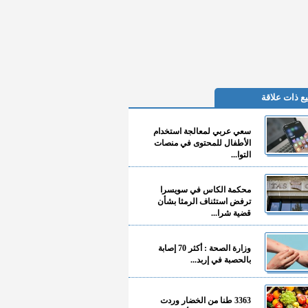
ع ذات علاقة
سعي عربي لمعالجة استخدام
الأطفال للمحتوى في منصات
التوا...
محكمة الكاس في سويسرا
ترفض استئناف الرمثا بشأن
قضية شرا...
وزارة الصحة : أكثر 70 إصابة
بالحصبة في إربد...
3363 طنا من الخضار وردت