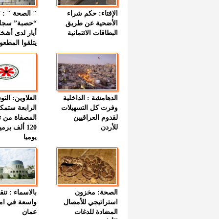
الإفتاء: حكم شراء
الأضحية عن طريق
“حصبة” سجل
البطاقات الائتمانية
أيار لدى أشخ
يتلقوا المطعو
الدهامشة : الداخلية
العلاوين: الت
وفرت كل التسهيلات
الرابعة ستمك
لقدوم العراقيين
المصفاة من ت
للأردن
120 ألف بر
يوميا
الصحة: مخزون
بالاسماء : تنق
استراتيجي للأمصال
واسعة في اما
المضادة للدغات
عمان