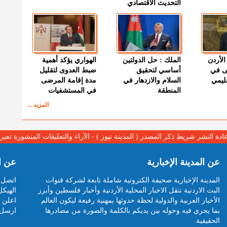
التحديث الاقتصادي
الأردن
الملك : حل الدولتين
الهواري يؤكد أهمية
ى في
أساسي لتحقيق
ضبط العدوى لتقليل
قليمي
السلام والازدهار في
مدة إقامة المرضى
المنطقة
في المستشفيات
المزيد ...
عادة النشر شريط ذكر المصدر ( المدينة نيوز ) - الآراء والتعليقات المنشورة تع
عن المدينة الإخبارية
عن ا
المدينة الإخبارية صحيفة الكترونية شاملة تابعة لشركة قنوات
اتصل ب
البث الاردنية تنقل الاخبار المحلية الأردنية وأخبار فلسطين وأبرز
الهيكل
الأخبار العربية والدولية لحظة حدوثها بمهنية رفيعة ليكون العالم
اعلن م
بما يجري فيه وحوله بين يديكم بالكلمة والصورة من مصادرها
ارسل 
الحقيقية.