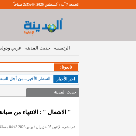
الجمعة 7 آب / أغسطس 2026. 2:35:50 صباحاً
الرئيسية
حديث المدينة
عربي ودولي
تابعونا:
السطر الأخير...من أجل السط
اخر اﻷخبار
حديث المدينة
" الاشغال " : الانتهاء من صي
تم نشره الإثنين 05 حزيران / يونيو 2023 04:43 مساءً