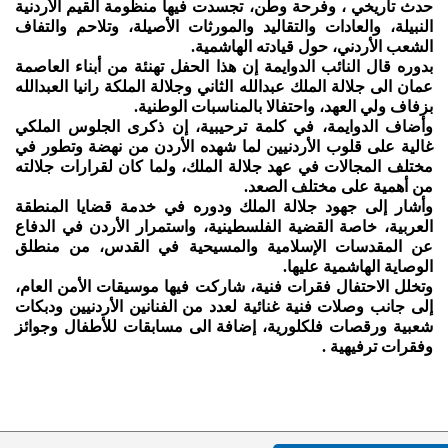
حدث تاريخي ، وفرحة وطن، تجسدت فيها منظومة القيم الأردنية
النبيلة، والعادات والتقاليد والمورثات الأصيلة، وتلاحم والتفاف
الشعب الأردني، حول قيادته الهاشمية.
بدوره قال النائب الدوايمة إن هذا الحفل تهنئة من أبناء العاصمة
عمان الى جلالة الملك عبدالله الثاني وجلالة الملكة رانيا العبدالله
بزفاف ولي العهد، واحتفالا بالمناسبات الوطنية.
وأضاف الدوايمة، في كلمة ترحيبية، إن ذكرى الجلوس الملكي
غالية على قلوب الأردنيين لما شهده الأردن من نهضة وتطور في
مختلف المجالات في عهد جلالة الملك، ولما كان لقرارات جلالته
من أهمية على مختلف الصعد.
وأشار إلى جهود جلالة الملك ودوره في خدمة قضايا المنطقة
العربية، خاصة القضية الفلسطينية، واستمرار الأردن في الدفاع
عن المقدسات الإسلامية والمسيحية في القدس، من منطلق
الوصاية الهاشمية عليها.
وتخلل الاحتفال فقرات فنية، شاركت فيها موسيقات الأمن العام،
إلى جانب وصلات فنية غنائية لعدد من الفنانين الأردنيين ودبكات
شعبية ورقصات فلكلورية، إضافة الى مسابقات للأطفال وجوائز
وفقرات ترفيهية .