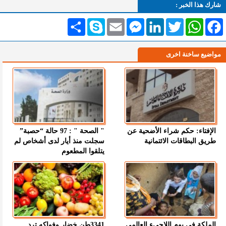
شارك هذا الخبر :
Facebook
WhatsApp
Twitter
LinkedIn
Messenger
Email
Skype
انشر
مواضيع ساخنة اخرى
الإفتاء: حكم شراء الأضحية عن
" الصحة " : 97 حالة “حصبة”
طريق البطاقات الائتمانية
سجلت منذ أيار لدى أشخاص لم
يتلقوا المطعوم
الملكة في يوم اللاجىء العالمي
3341طن خضار وفواكه ترد