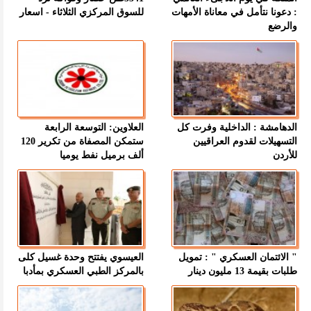
: دعونا نتأمل في معاناة الأمهات
للسوق المركزي الثلاثاء - اسعار
والرضع
الدهامشة : الداخلية وفرت كل
العلاوين: التوسعة الرابعة
التسهيلات لقدوم العراقيين
ستمكن المصفاة من تكرير 120
للأردن
ألف برميل نفط يوميا
" الائتمان العسكري " : تمويل
العيسوي يفتتح وحدة غسيل كلى
طلبات بقيمة 13 مليون دينار
بالمركز الطبي العسكري بمأدبا