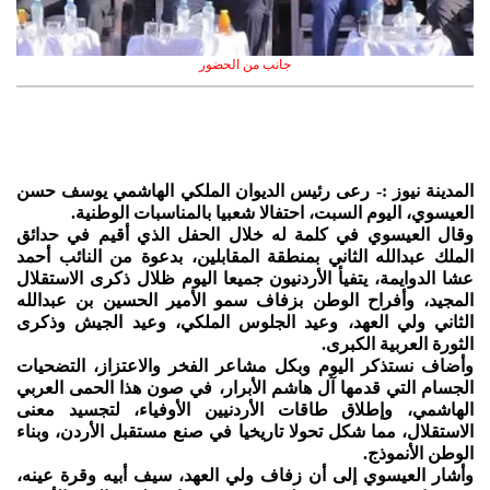
جانب من الحضور
المدينة نيوز :- رعى رئيس الديوان الملكي الهاشمي يوسف حسن
العيسوي، اليوم السبت، احتفالا شعبيا بالمناسبات الوطنية.
وقال العيسوي في كلمة له خلال الحفل الذي أقيم في حدائق
الملك عبدالله الثاني بمنطقة المقابلين، بدعوة من النائب أحمد
عشا الدوايمة، يتفيأ الأردنيون جميعا اليوم ظلال ذكرى الاستقلال
المجيد، وأفراح الوطن بزفاف سمو الأمير الحسين بن عبدالله
الثاني ولي العهد، وعيد الجلوس الملكي، وعيد الجيش وذكرى
الثورة العربية الكبرى.
وأضاف نستذكر اليوم وبكل مشاعر الفخر والاعتزاز، التضحيات
الجسام التي قدمها آل هاشم الأبرار، في صون هذا الحمى العربي
الهاشمي، وإطلاق طاقات الأردنيين الأوفياء، لتجسيد معنى
الاستقلال، مما شكل تحولا تاريخيا في صنع مستقبل الأردن، وبناء
الوطن الأنموذج.
وأشار العيسوي إلى أن زفاف ولي العهد، سيف أبيه وقرة عينه،