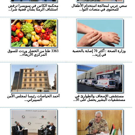
سعي عربي لمعالجة استخدام الأطفال
محكمة الكاس في سويسرا ترفض
للمحتوى في منصات التوا...
استئناف الرمثا بشأن قضية شرا...
وزارة الصحة : أكثر 70 إصابة بالحصبة
3363 طنا من الخضار وردت للسوق
في إربد...
المركزي الأربعاء...
مستشفى الإسعاف والطوارئ في
أحمد الحياصات رئيسا لمجلس الأمن
مستشفيات البشير يحصل على الا...
السيبراني...