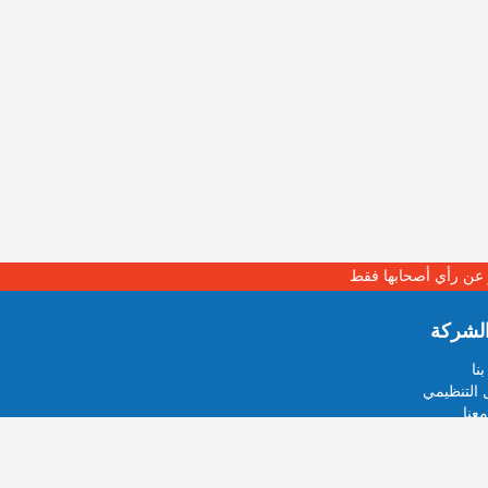
بر عن رأي أصحابها فقط
لشركة
نا
 التنظيمي
عنا
خبر او صورة