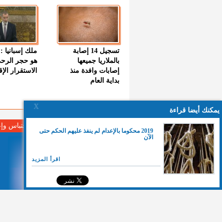
تسجيل 14 إصابة
ملك إسبانيا : 
بالملاريا جميعها
هو حجر الرح
إصابات وافدة منذ
الاستقرار الإ
بداية العام
X
يمكنك أيضا قراءة
لا مانع من الإقتباس وإ
2019 محكوما بالإعدام لم ينفذ عليهم الحكم حتى
الآن
اقرأ المزيد