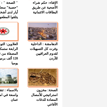
الإفتاء: حكم شراء
الأضحية عن طريق
“حصبة” سجل
البطاقات الائتمانية
أيار لدى أشخ
يتلقوا المطعو
الدهامشة : الداخلية
العلاوين: الت
وفرت كل التسهيلات
الرابعة ستمك
لقدوم العراقيين
المصفاة من ت
للأردن
120 ألف بر
يوميا
الصحة: مخزون
بالاسماء : تنق
استراتيجي للأمصال
واسعة في اما
المضادة للدغات
عمان
الأفاعي