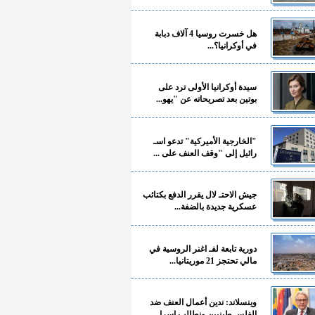
هل خسرت روسيا 4 آلاف دبابة
في أوكرانيا؟...
سيدة أوكرانيا الأولى ترد على
بوتين بعد تصريحاته عن "يهو...
"الخارجية الأميركية" تدعو اسـ
رائيل إلى "وقف العنف على ...
جيش الاحتـ لال يقرر الدفع بكتائب
عسكرية جديدة بالضفة...
دورية تابعة لفـ اغنر الروسية في
مالي تحتجز 21 موريتانيا...
وينسلاند: ندين أعمال العنف ضد
الفلسـ طينيين ونطالب إسرا...