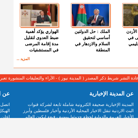
الأردن
الملك : حل الدولتين
الهواري يؤكد أهمية
ى في
أساسي لتحقيق
ضبط العدوى لتقليل
قليمي
السلام والازدهار في
مدة إقامة المرضى
المنطقة
في المستشفيات
المزيد ...
عادة النشر شريط ذكر المصدر ( المدينة نيوز ) - الآراء والتعليقات المنشورة تع
عن المدينة الإخبارية
عن ا
المدينة الإخبارية صحيفة الكترونية شاملة تابعة لشركة قنوات
اتصل ب
البث الاردنية تنقل الاخبار المحلية الأردنية وأخبار فلسطين وأبرز
الهيكل
الأخبار العربية والدولية لحظة حدوثها بمهنية رفيعة ليكون العالم
اعلن م
بما يجري فيه وحوله بين يديكم بالكلمة والصورة من مصادرها
ارسل 
الحقيقية.