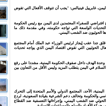
اليمن، غابرييل فينيالس: "يجب أن تتوقف الأفعال التي تقوض
 افتراضي للسفراء المعتمدين لدى اليمن مع رئيس الحكومة
لتحديات الواسعة التي تواجه حكومته، وفي مقدمة ذلك ما
ها الحوثيون ضد الشعب اليمني.
ا قلق جدا عقب إيجاز لرئيس الوزراء عبد الملك أمام المجتمع
الدبلوماسي اليوم، والذي أدان فيه أفعال الحوثيين التي تقوض اقتصاد ‎اليمن الذي يواجه تحديات
إلى وحدة الهدف داخل صفوف الحكومة اليمنية، مشددا على رفع
 السلام في اليمن يتطلب المزيد وليس الأقل من التعاون بين
منية، الأحد، المجتمع الدولي والأمم المتحدة إلى التحرك
اسي والحكومة وتحالف دعم الشرعية بقيادة السعودية، لردع
 الحوثي ضد الشعب اليمني، وإجراءاتها التعسفية ضد القطاع
ى حركة الأفراد والسلع والمساعدات الإنسانية.