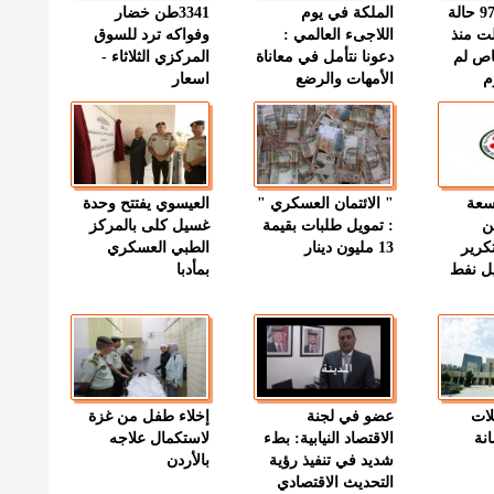
" الصحة " : 97 حالة
الملكة في يوم
3341طن خضار
ت منذ
اللاجىء العالمي :
وفواكه ترد للسوق
اص لم
دعونا نتأمل في معاناة
المركزي الثلاثاء -
م
الأمهات والرضع
اسعار
وسعة
" الائتمان العسكري "
العيسوي يفتتح وحدة
ن
: تمويل طلبات بقيمة
غسيل كلى بالمركز
كرير
13 مليون دينار
الطبي العسكري
ميل نفط
بمأدبا
لات
عضو في لجنة
إخلاء طفل من غزة
نة
الاقتصاد النيابية: بطء
لاستكمال علاجه
شديد في تنفيذ رؤية
بالأردن
التحديث الاقتصادي