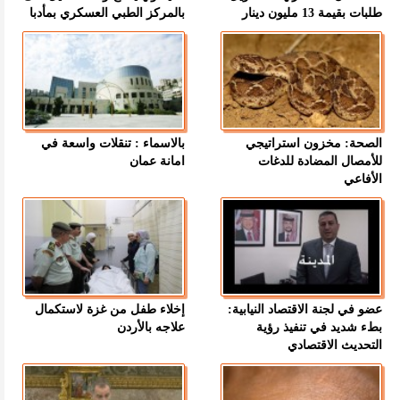
طلبات بقيمة 13 مليون دينار
بالمركز الطبي العسكري بمأدبا
الصحة: مخزون استراتيجي
بالاسماء : تنقلات واسعة في
للأمصال المضادة للدغات
امانة عمان
الأفاعي
عضو في لجنة الاقتصاد النيابية:
إخلاء طفل من غزة لاستكمال
بطء شديد في تنفيذ رؤية
علاجه بالأردن
التحديث الاقتصادي