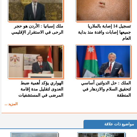
تسجيل 14 إصابة بالملاريا
ملك إسبانيا : الأردن هو حجر
جميعها إصابات وافدة منذ بداية
الرحى في الاستقرار الإقليمي
العام
الملك : حل الدولتين أساسي
الهواري يؤكد أهمية ضبط
لتحقيق السلام والازدهار في
العدوى لتقليل مدة إقامة
المنطقة
المرضى في المستشفيات
المزيد ...
مواضيع ذات علاقة