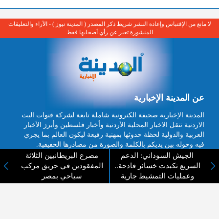
لا مانع من الإقتباس وإعادة النشر شريط ذكر المصدر ( المدينة نيوز ) - الآراء والتعليقات
المنشورة تعبر عن رأي أصحابها فقط
عن المدينة الإخبارية
المدينة الإخبارية صحيفة الكترونية شاملة تابعة لشركة قنوات البث
الاردنية تنقل الاخبار المحلية الأردنية وأخبار فلسطين وأبرز الأخبار
العربية والدولية لحظة حدوثها بمهنية رفيعة ليكون العالم بما يجري
فيه وحوله بين يديكم بالكلمة والصورة من مصادرها الحقيقية.
الجيش السوداني: الدعم
مصرع البريطانيين الثلاثة
عن الشركة
السريع تكبدت خسائر فادحة..
المفقودين في حريق مركب
وعمليات التمشيط جارية
سياحي بمصر
اتصل بنا
الهيكل التنظيمي
اعلن معنا
ارسل خبر او صورة