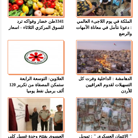
الملكة في يوم اللاجىء العالمي
3341طن خضار وفواكه ترد
: دعونا نتأمل في معاناة الأمهات
للسوق المركزي الثلاثاء - اسعار
والرضع
الدهامشة : الداخلية وفرت كل
العلاوين: التوسعة الرابعة
التسهيلات لقدوم العراقيين
ستمكن المصفاة من تكرير 120
للأردن
ألف برميل نفط يوميا
" الائتمان العسكري " : تمويل
العيسوي يفتتح وحدة غسيل كلى