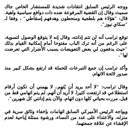
ووجه الرئيس السابق انتقادات شديدة للمستشار الخاص جاك
سميث وقال إن القضية المرفوعة ضده ذات دوافع سياسية واهية.
قال: "هؤلاء هم بلطجية ومنحطون وهدفهم إسقاطي" ، وفقا لـ
"سكاي نيوز".
توقع ترامب أنه لن تتم إدانته، وقال إنه لا يتوقع الوصول لتسوية،
على الرغم من أنه ترك الباب مفتوحا أمام إمكانية القيام بذلك
"حيث يدفعون لي بعض التعويضات بسبب الأضرار التي تعرضت
لها".
وأكد ترامب إن جمع التبرعات للحملة قد ارتفع بشكل كبير منذ
صدور لائحة الاتهام.
وقال ترامب: "لا أحد يريد أن يُتهم.. لا يهمني أن تكون أرقام
استطلاعي قد ارتفعت كثيرا. لا أريد أن أتهم. لم يتم اتهامي قط من
قبل. مررت بحياتي كلها دون اتهام، والآن يتم إدانتي كل شهرين".
ويواجه الرئيس الأميركي السابق اتهامات بإخفاء وثائق سرية في
منزله، والاعتداء على عدد من النساء، ورشوة ممثلة إباحية لعدم
الإفشاء عن علاقة جمعتهما.