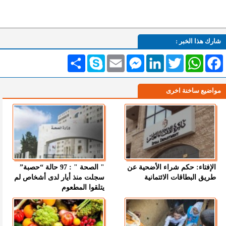
شارك هذا الخبر :
Facebook
WhatsApp
Twitter
LinkedIn
Messenger
Email
Skype
انشر
مواضيع ساخنة اخرى
الإفتاء: حكم شراء الأضحية عن
" الصحة " : 97 حالة “حصبة”
طريق البطاقات الائتمانية
سجلت منذ أيار لدى أشخاص لم
يتلقوا المطعوم