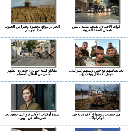
قوات الاحتـ لال تقتحم مدينة نابلس
الجزائر تتوقع محصولا وفيرا من الحبوب
شمال الضفة الغربية...
هذا الموسم...
بعد تضامنهم مع جنين وسبهم إسرائيل..
مقاتلو كتيبة جنـ ين : جاهزون لشهر
جيش الاحتلال يوقف ع...
كامل من القتال المستم...
هل خسرت روسيا 4 آلاف دبابة في
سيدة أوكرانيا الأولى ترد على بوتين بعد
أوكرانيا؟...
تصريحاته عن "يهو...