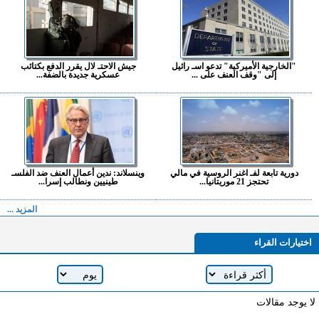
"الخارجية الأميركية" تدعو اسـ رائيل
جيش الاحتـ لال يقرر الدفع بكتائب
إلى "وقف العنف على ...
عسكرية جديدة بالضفة...
دورية تابعة لفـ اغنر الروسية في مالي
وينسلاند: ندين أعمال العنف ضد الفلسـ
تحتجز 21 موريتانيا...
طينيين ونطالب إسرا...
المزيد ...
اختيارات القراء
لا يوجد مقالات