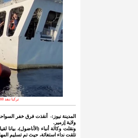
تركيا تنقذ 88 مهاجراً بعد أن أجبرتهم اليونان على العودة
ولاية إزمير.
ونقلت وكالة أنباء (الأناضول)، بيانا لق
تلقت نداء استغاثة، حيث تم تسليم المهاج