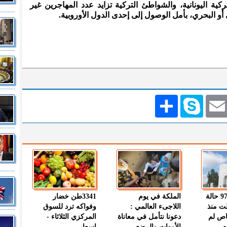
تركية اليونانية، والشواطئ التركية تزايد عدد المهاجرين غير
و البحري، بأمل الوصول إلى إحدى الدول الأوروبية.
Emai
Skype
انشر
" الصحة " : 97 حالة
الملكة في يوم
3341طن خضار
ت منذ
اللاجىء العالمي :
وفواكه ترد للسوق
اص لم
دعونا نتأمل في معاناة
المركزي الثلاثاء -
م
الأمهات والرضع
اسعار