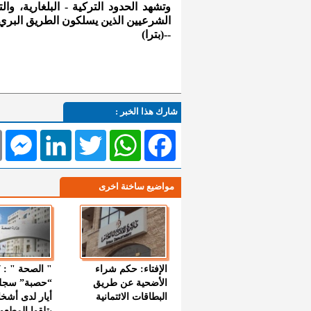
وتشهد الحدود التركية - البلغارية، وال
الشرعيين الذين يسلكون الطريق البري أ
--(بترا)
شارك هذا الخبر :
l
Messenger
LinkedIn
Twitter
WhatsApp
Facebook
مواضيع ساخنة اخرى
الإفتاء: حكم شراء
الأضحية عن طريق
“حصبة” سجل
البطاقات الائتمانية
أيار لدى أشخ
يتلقوا المطعو