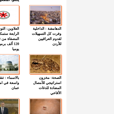
الدهامشة : الداخلية
العلاوين: الت
وفرت كل التسهيلات
الرابعة ستمك
لقدوم العراقيين
المصفاة من ت
للأردن
120 ألف بر
يوميا
الصحة: مخزون
بالاسماء : تنق
استراتيجي للأمصال
واسعة في اما
المضادة للدغات
عمان
الأفاعي