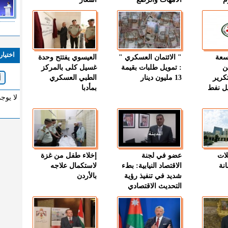
اختيار
وسعة
" الائتمان العسكري "
العيسوي يفتتح وحدة
ن
: تمويل طلبات بقيمة
غسيل كلى بالمركز
كرير
13 مليون دينار
الطبي العسكري
ميل نفط
بمأدبا
لا يوج
لات
عضو في لجنة
إخلاء طفل من غزة
نة
الاقتصاد النيابية: بطء
لاستكمال علاجه
شديد في تنفيذ رؤية
بالأردن
التحديث الاقتصادي