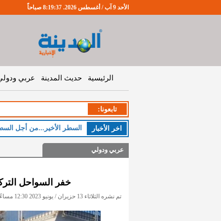
الأحد 9 آب / أغسطس 2026. 8:19:38 صباحاً
الرئيسية
حديث المدينة
عربي ودولي
تابعونا:
الخ
اخر اﻷخبار
عربي ودولي
خفر السواحل التركية تنقذ 88 مهاجرا قب
تم نشره الثلاثاء 13 حزيران / يونيو 2023 12:30 مساءً