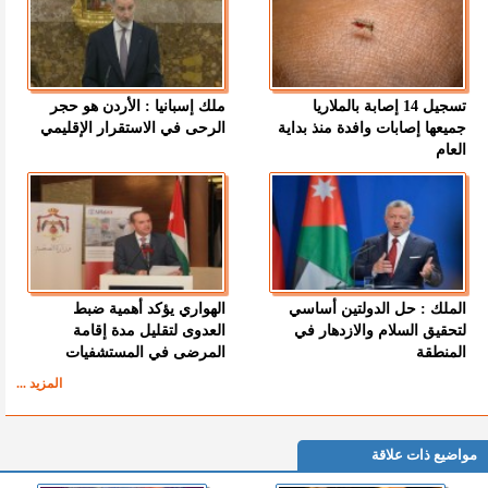
تسجيل 14 إصابة بالملاريا
ملك إسبانيا : الأردن هو حجر
جميعها إصابات وافدة منذ بداية
الرحى في الاستقرار الإقليمي
العام
الملك : حل الدولتين أساسي
الهواري يؤكد أهمية ضبط
لتحقيق السلام والازدهار في
العدوى لتقليل مدة إقامة
المنطقة
المرضى في المستشفيات
المزيد ...
مواضيع ذات علاقة