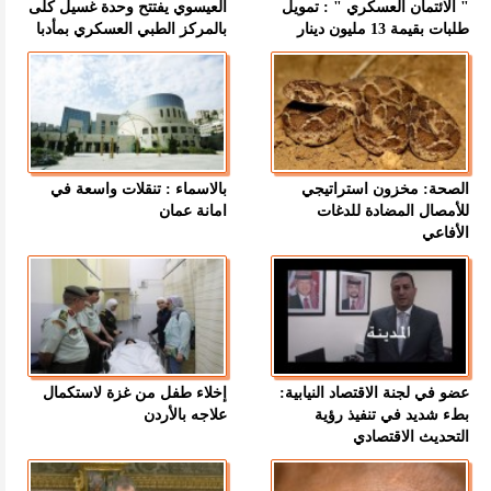
" الائتمان العسكري " : تمويل
العيسوي يفتتح وحدة غسيل كلى
طلبات بقيمة 13 مليون دينار
بالمركز الطبي العسكري بمأدبا
الصحة: مخزون استراتيجي
بالاسماء : تنقلات واسعة في
للأمصال المضادة للدغات
امانة عمان
الأفاعي
عضو في لجنة الاقتصاد النيابية:
إخلاء طفل من غزة لاستكمال
بطء شديد في تنفيذ رؤية
علاجه بالأردن
التحديث الاقتصادي