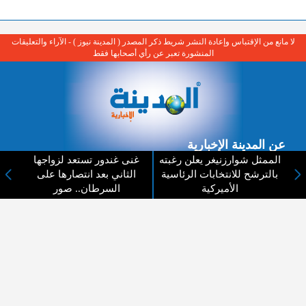
لا مانع من الإقتباس وإعادة النشر شريط ذكر المصدر ( المدينة نيوز ) - الآراء والتعليقات
المنشورة تعبر عن رأي أصحابها فقط
عن المدينة الإخبارية
الممثل شوارزنيغر يعلن رغبته
غنى غندور تستعد لزواجها
المدينة الإخبارية صحيفة الكترونية شاملة تابعة لشركة قنوات البث
بالترشح للانتخابات الرئاسية
الثاني بعد انتصارها على
الاردنية تنقل الاخبار المحلية الأردنية وأخبار فلسطين وأبرز الأخبار
الأميركية
السرطان.. صور
العربية والدولية لحظة حدوثها بمهنية رفيعة ليكون العالم بما يجري
فيه وحوله بين يديكم بالكلمة والصورة من مصادرها الحقيقية.
عن الشركة
اتصل بنا
الهيكل التنظيمي
اعلن معنا
ارسل خبر او صورة