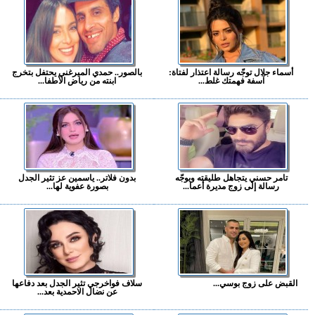
أسماء جلال توجّه رسالة اعتذار لفتاة:
بالصور.. حمدي الميرغني يحتفل بتخرج
آسفة فهمتك غلط...
ابنته من رياض الأطفا...
تامر حسني يتجاهل طليقته ويوجّه
بدون فلاتر.. ياسمين عز تثير الجدل
رسالة إلى زوج مديرة أعما...
بصورة عفوية لها...
القبض على زوج بوسي...
سلاف فواخرجي تثير الجدل بعد دفاعها
عن نضال الاحمدية بعد...