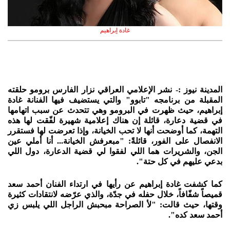
غادة إبراهيم
المدينة نيوز :- نشر الإعلامي العراقي نزار الفارس برومو حلقته
المقبلة من برنامجه "تابوو" والتي يستضيف فيها الفنانة غادة
إبراهيم، حيث ظهرت في البرومو وهي تتحدث عن سبب اتهامها
في قضية دعارة، قائلة إن هناك إعلامية شهيرة لفّقت لها هذه
التهمة، كما أوضحت أنها لا تحب الخيانة، وإذا تعرضت لها فستقرر
الانفصال على الفور، قائلةً: "مبعرفش الخيانة... أنا أملي عين
الجن، والشريرات هما اللي لفقوا لي قضية الدعارة، دول اللي
بدعي عليهم في كل حتة".
كما كشفت غادة إبراهيم عن رأيها في ارتداء الفنان أحمد سعد
قميصاً شفّافاً، خلال حفله في جدّة، والذي عرّضه لانتقادات كثيرة
وقتها، حيث قالت: "لأ الصراحة مبحبش الراجل اللي يلبس زي
أحمد سعد كده".