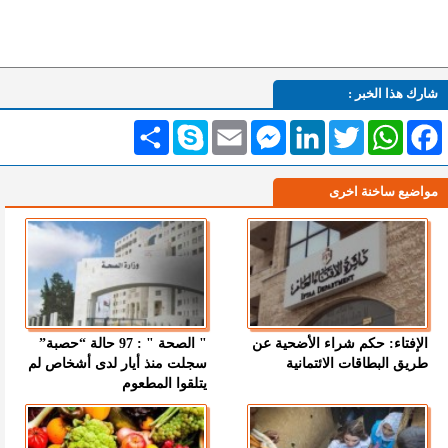
شارك هذا الخبر :
Facebook
WhatsApp
Twitter
LinkedIn
Messenger
Email
Skype
انشر
مواضيع ساخنة اخرى
الإفتاء: حكم شراء الأضحية عن
" الصحة " : 97 حالة “حصبة”
طريق البطاقات الائتمانية
سجلت منذ أيار لدى أشخاص لم
يتلقوا المطعوم