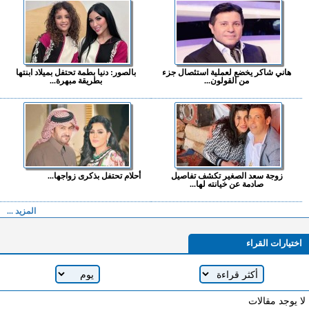
هاني شاكر يخضع لعملية استئصال جزء
بالصور: دنيا بطمة تحتفل بميلاد ابنتها
من القولون...
بطريقة مبهرة...
زوجة سعد الصغير تكشف تفاصيل
أحلام تحتفل بذكرى زواجها...
صادمة عن خيانته لها...
المزيد ...
اختيارات القراء
لا يوجد مقالات