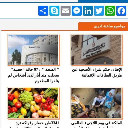
Facebook
WhatsApp
Twitter
LinkedIn
Messenger
Email
Skype
انشر
مواضيع ساخنة اخرى
الإفتاء: حكم شراء الأضحية عن
" الصحة " : 97 حالة “حصبة”
طريق البطاقات الائتمانية
سجلت منذ أيار لدى أشخاص لم
يتلقوا المطعوم
الملكة في يوم اللاجىء العالمي
3341طن خضار وفواكه ترد