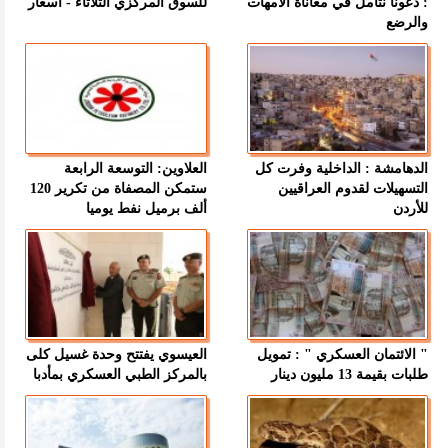
: دعونا نتأمل في معاناة الأمهات
للسوق المركزي الثلاثاء - اسعار
والرضع
الدهامشة : الداخلية وفرت كل
العلاوين: التوسعة الرابعة
التسهيلات لقدوم العراقيين
ستمكن المصفاة من تكرير 120
للأردن
ألف برميل نفط يوميا
" الائتمان العسكري " : تمويل
العيسوي يفتتح وحدة غسيل كلى
طلبات بقيمة 13 مليون دينار
بالمركز الطبي العسكري بمأدبا