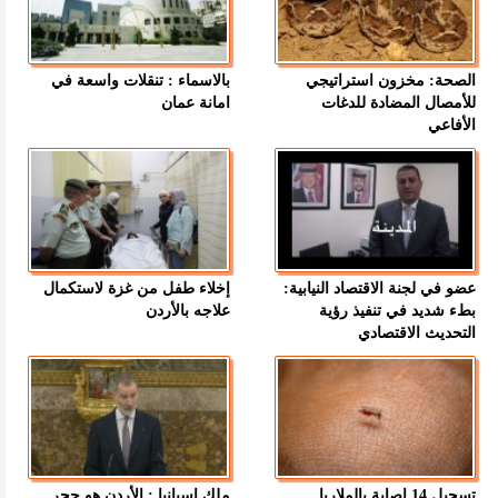
الصحة: مخزون استراتيجي
بالاسماء : تنقلات واسعة في
للأمصال المضادة للدغات
امانة عمان
الأفاعي
عضو في لجنة الاقتصاد النيابية:
إخلاء طفل من غزة لاستكمال
بطء شديد في تنفيذ رؤية
علاجه بالأردن
التحديث الاقتصادي
تسجيل 14 إصابة بالملاريا
ملك إسبانيا : الأردن هو حجر