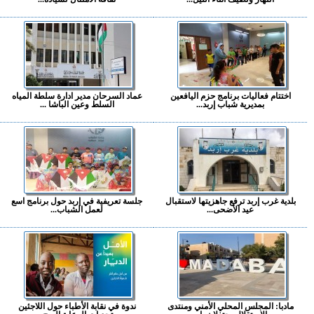
اختتام فعاليات برنامج حزم اليافعين
عماد السرحان مدير ادارة سلطة المياه
بمديرية شباب إربد...
السلط وعين الباشا ...
بلدية غرب إربد ترفع جاهزيتها لاستقبال
جلسة تعريفية في إربد حول برنامج اسع
عيد الأضحى...
لعمل الشباب...
مادبا: المجلس المحلي الأمني ومنتدى
ندوة في نقابة الأطباء حول اللاجئين