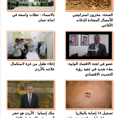
الصحة: مخزون استراتيجي
بالاسماء : تنقلات واسعة في
للأمصال المضادة للدغات
امانة عمان
الأفاعي
عضو في لجنة الاقتصاد النيابية:
إخلاء طفل من غزة لاستكمال
بطء شديد في تنفيذ رؤية
علاجه بالأردن
التحديث الاقتصادي
تسجيل 14 إصابة بالملاريا
ملك إسبانيا : الأردن هو حجر