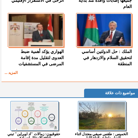
جميعها إصابات وافدة منذ بداية
الرحى في الاستقرار الإقليمي
العام
الملك : حل الدولتين أساسي
الهواري يؤكد أهمية ضبط
لتحقيق السلام والازدهار في
العدوى لتقليل مدة إقامة
المنطقة
المرضى في المستشفيات
المزيد ...
مواضيع ذات علاقة
الخميس : طقس صيفي معتدل اثناء
حقوقيون: زمالات "اد اوبراين" تبني
النهار ولطيف اثناء الليل...
ثقافة الامتثال لسيادة...