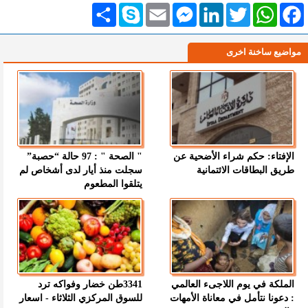
Facebook
WhatsApp
Twitter
LinkedIn
Messenger
Email
Skype
انشر
مواضيع ساخنة اخرى
الإفتاء: حكم شراء الأضحية عن
" الصحة " : 97 حالة “حصبة”
طريق البطاقات الائتمانية
سجلت منذ أيار لدى أشخاص لم
يتلقوا المطعوم
الملكة في يوم اللاجىء العالمي
3341طن خضار وفواكه ترد
: دعونا نتأمل في معاناة الأمهات
للسوق المركزي الثلاثاء - اسعار