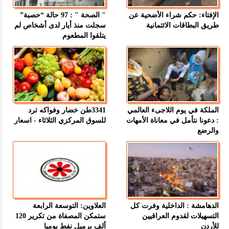
الإفتاء: حكم شراء الأضحية عن
" الصحة " : 97 حالة “حصبة”
طريق البطاقات الائتمانية
سجلت منذ أيار لدى أشخاص لم
يتلقوا المطعوم
الملكة في يوم اللاجىء العالمي
3341طن خضار وفواكه ترد
: دعونا نتأمل في معاناة الأمهات
للسوق المركزي الثلاثاء - اسعار
والرضع
الدهامشة : الداخلية وفرت كل
العلاوين: التوسعة الرابعة
التسهيلات لقدوم العراقيين
ستمكن المصفاة من تكرير 120
للأردن
ألف برميل نفط يوميا