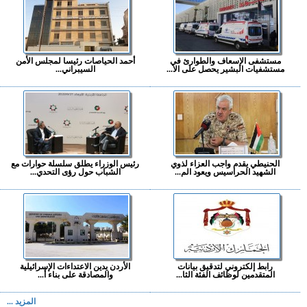
مستشفى الإسعاف والطوارئ في
أحمد الحياصات رئيسا لمجلس الأمن
مستشفيات البشير يحصل على الا...
السيبراني...
الحنيطي يقدم واجب العزاء لذوي
رئيس الوزراء يطلق سلسلة حوارات مع
الشهيد الحراسيس ويعود الم...
الشباب حول رؤى التحدي...
رابط إلكتروني لتدقيق بيانات
الأردن يدين الاعتداءات الإسرائيلية
المتقدمين لوظائف الفئة الثا...
والمصادقة على بناء أ...
المزيد ...