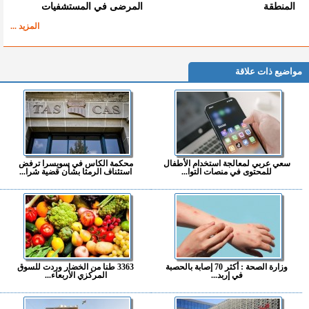
المنطقة
المرضى في المستشفيات
المزيد ...
مواضيع ذات علاقة
سعي عربي لمعالجة استخدام الأطفال
محكمة الكاس في سويسرا ترفض
للمحتوى في منصات التوا...
استئناف الرمثا بشأن قضية شرا...
وزارة الصحة : أكثر 70 إصابة بالحصبة
3363 طنا من الخضار وردت للسوق
في إربد...
المركزي الأربعاء...