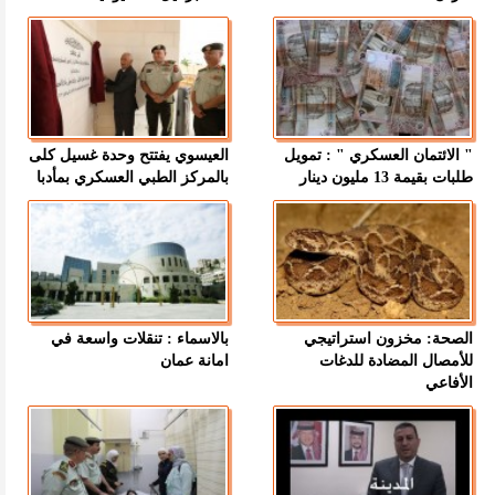
" الائتمان العسكري " : تمويل
العيسوي يفتتح وحدة غسيل كلى
طلبات بقيمة 13 مليون دينار
بالمركز الطبي العسكري بمأدبا
الصحة: مخزون استراتيجي
بالاسماء : تنقلات واسعة في
للأمصال المضادة للدغات
امانة عمان
الأفاعي