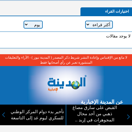
اختيارات القراء
لا يوجد مقالات
لا مانع من الإقتباس وإعادة النشر شريط ذكر المصدر ( المدينة نيوز ) - الآراء والتعليقات
المنشورة تعبر عن رأي أصحابها فقط
عن المدينة الإخبارية
القبض على سارق مصاغ
تأخير بدء دوام المركز الوطني
المدينة الإخبارية صحيفة الكترونية شاملة تابعة لشركة قنوات البث
ذهبي من أحد محال
للسكري ليوم غد إلى التاسعة
الاردنية تنقل الاخبار المحلية الأردنية وأخبار فلسطين وأبرز الأخبار
المجوهرات في إربد ..
العربية والدولية لحظة حدوثها بمهنية رفيعة ليكون العالم بما يجري
بالفيديو
فيه وحوله بين يديكم بالكلمة والصورة من مصادرها الحقيقية.