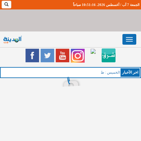
الجمعة 7 آب / أغسطس 2026. 10:51:17 صباحاً
Toggle
navigation
اخر اﻷخبار
الخميس : طقس صيفي مع