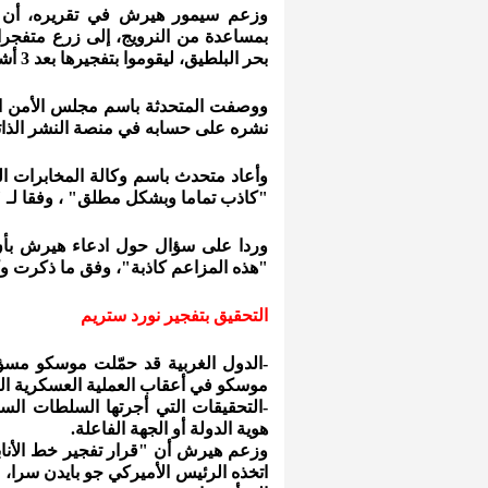
وزعم سيمور هيرش في تقريره، أن "غ
بمساعدة من النرويج، إلى زرع متفجرات
بحر البلطيق، ليقوموا بتفجيرها بعد 3 أشهر".
ووصفت المتحدثة باسم مجلس الأمن ال
نشره على حسابه في منصة النشر الذات
وأعاد متحدث باسم وكالة المخابرات المر
"كاذب تماما وبشكل مطلق" ، وفقا لـ 
وردا على سؤال حول ادعاء هيرش بأن 
"هذه المزاعم كاذبة"، وفق ما ذكرت و
التحقيق بتفجير نورد ستريم
-الدول الغربية قد حمّلت موسكو مسؤ
موسكو في أعقاب العملية العسكرية التي
-التحقيقات التي أجرتها السلطات السوي
هوية الدولة أو الجهة الفاعلة.
وزعم هيرش أن "قرار تفجير خط الأنابي
اتخذه الرئيس الأميركي جو بايدن سرا، 