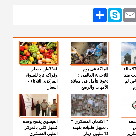
Emai
Skype
انشر
" الصحة " : 97 حالة
الملكة في يوم
3341طن خضار
ت منذ
اللاجىء العالمي :
وفواكه ترد للسوق
اص لم
دعونا نتأمل في معاناة
المركزي الثلاثاء -
م
الأمهات والرضع
اسعار
وسعة
" الائتمان العسكري "
العيسوي يفتتح وحدة
ن
: تمويل طلبات بقيمة
غسيل كلى بالمركز
كرير
13 مليون دينار
الطبي العسكري