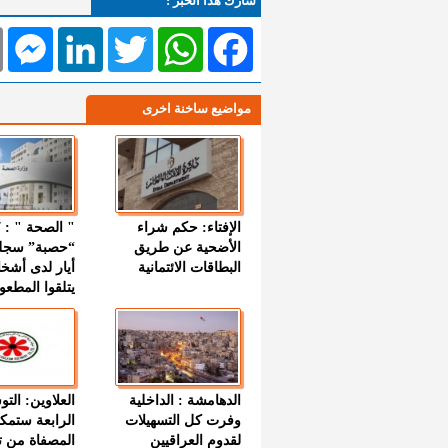
شارك هذا الخبر :
l
Messenger
LinkedIn
Twitter
WhatsApp
Facebook
مواضيع ساخنة اخرى
الإفتاء: حكم شراء
الأضحية عن طريق
“حصبة” سجل
البطاقات الائتمانية
أيار لدى أشخ
يتلقوا المطعو
الدهامشة : الداخلية
العلاوين: الت
وفرت كل التسهيلات
الرابعة ستمك
لقدوم العراقيين
المصفاة من ت