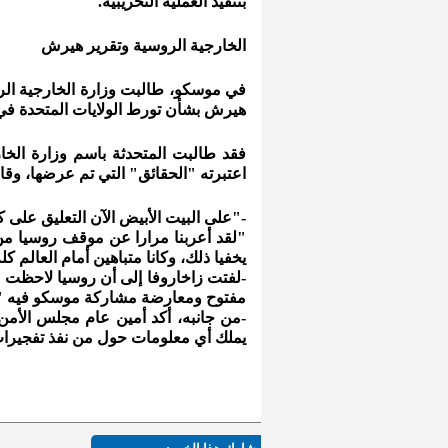
بتنفيذ العملية التخريبية.
الخارجية الروسية وتقرير هيرش
في موسكو، طالبت وزارة الخارجية الرو
هيرش بشأن تورط الولايات المتحدة في ت
فقد طالبت المتحدثة باسم وزارة الخار
اعتبرته "الحقائق" التي تم عرضها، وقا
-"على البيت الأبيض الآن التعليق على 
"لقد أعربنا مرارا عن موقف روسيا من
يخفيا ذلك، وكانا متباهين أمام العالم كله 
-لفتت زاخاروفا إلى أن روسيا لاحظت عل
مفتوح ومعارضة مشاركة موسكو فيه "عل
-من جانبه، أكد أمين عام مجلس الأمن 
يملك أي معلومات حول من نفذ تفجيرات 