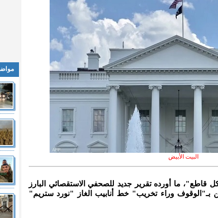
مواضي
البيت الأبيض
شكل قاطع"، ما أورده تقرير جديد للصحفي الاستقصائي البارز
بـ"الوقوف وراء تخريب" خط أنابيب الغاز "نورد ستريم"