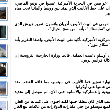
واصين في البحرية الأميركية عمدوا في يونيو الماضي،
 على خط الأنابيب الذي يمتد بين روسيا وألمانيا تحت مياه
قومي في البيت الأبيض، أدريان واتسون، تقرير هيرش الذي
ي "سابستاك"، بأنه "من نسج الخيال".
كزية الأميركية تأكيد نفي البيت الأبيض، واصفا التقرير بأنه
"سكاي نيوز".
أوسلو دعمت العملية، قالت وزارة الخارجية النرويجية إن
كالة فرانس برس.
ولية تفجير خط الأنابيب في سبتمبر، مما فاقم الغضب ضد
 شنتها على أوكرانيا.
دية والدنماركية والألمانية حتى الآن، لم تتوصل إلى تحديد
ب الذي كان مغلقا حينها لكنه احتوى على كميات من الغاز،
لمنع موسكو من جني مليارات الدولارات من عائدات بيع الغاز