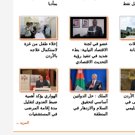
ميل نفط
بمأدبا
لات
عضو في لجنة
إخلاء طفل من غزة
نة
الاقتصاد النيابية: بطء
لاستكمال علاجه
شديد في تنفيذ رؤية
بالأردن
التحديث الاقتصادي
الأردن
الملك : حل الدولتين
الهواري يؤكد أهمية
ى في
أساسي لتحقيق
ضبط العدوى لتقليل
قليمي
السلام والازدهار في
مدة إقامة المرضى
المنطقة
في المستشفيات
المزيد ...