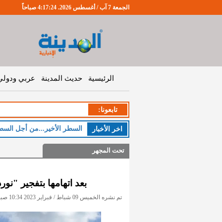
الجمعة 7 آب / أغسطس 2026. 4:17:25 صباحاً
الرئيسية
حديث المدينة
عربي ودولي
تابعونا:
اخر اﻷخبار
تحت المجهر
بعد اتهامها بتفجير "ن
تم نشره الخميس 09 شباط / فبراير 2023 10:34 صباحاً