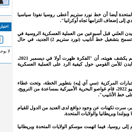
ت المتحدة أيضا أن خط نورد ستريم أعطى روسيا نفوذا سياسيا
دي إلى إضعاف التزامها تجاه أوكرانيا".
اختيار
دن العلني قبل أسبوعين من العملية العسكرية الروسية في
24 فبراير، بأن "الولايات المتحدة لن تسمح بتشغيل خط أنابيب (نورد ستريم 2) الجديد، في حال
لا يوج
وزعم الصحفي نقلا عن مصدر واحد لم يكشف هويته، أن "الفكرة ظهرت أولا في ديسمبر 2021،
دن للأمن القومي حول كيفية الرد على العملية العسكرية
خبارات المركزية (سي آي إيه) بتطوير الخطة، وتحت غطاء
مناورات حلف شمال الأطلسي في يونيو 2022، قام غواصو البحرية الأميركية بمساعدة من النرويج،
ى خط الأنابيب".
ير "نورد ستريم" في 26 سبتمبر، سرت تكهنات عن وجود دوافع لدى العديد من الدول للقيام
 وبولندا وبريطانيا والولايات المتحدة.
 إلى روسيا، فيما اتهمت موسكو الولايات المتحدة وبريطانيا