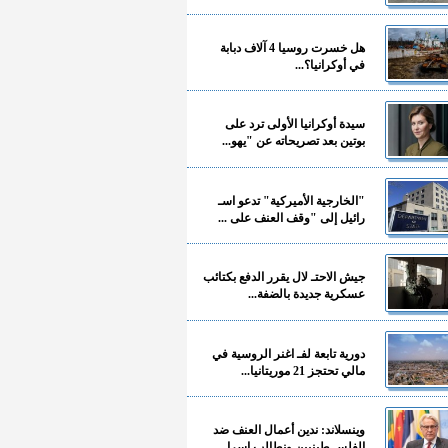
هل خسرت روسيا 4 آلاف دبابة
في أوكرانيا؟...
سيدة أوكرانيا الأولى ترد على
بوتين بعد تصريحاته عن "يهو...
"الخارجية الأميركية" تدعو اسـ
رائيل إلى "وقف العنف على ...
جيش الاحتـ لال يقرر الدفع بكتائب
عسكرية جديدة بالضفة...
دورية تابعة لفـ اغنر الروسية في
مالي تحتجز 21 موريتانيا...
وينسلاند: ندين أعمال العنف ضد
الفلسـ طينيين ونطالب إسرا...