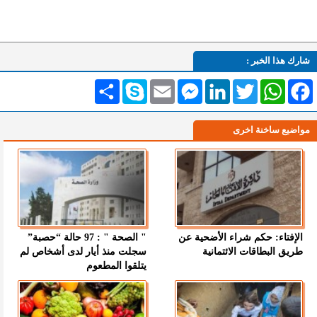
شارك هذا الخبر :
Facebook
WhatsApp
Twitter
LinkedIn
Messenger
Email
Skype
انشر
مواضيع ساخنة اخرى
الإفتاء: حكم شراء الأضحية عن
" الصحة " : 97 حالة “حصبة”
طريق البطاقات الائتمانية
سجلت منذ أيار لدى أشخاص لم
يتلقوا المطعوم