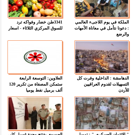
الملكة في يوم اللاجىء العالمي
3341طن خضار وفواكه ترد
: دعونا نتأمل في معاناة الأمهات
للسوق المركزي الثلاثاء - اسعار
والرضع
الدهامشة : الداخلية وفرت كل
العلاوين: التوسعة الرابعة
التسهيلات لقدوم العراقيين
ستمكن المصفاة من تكرير 120
للأردن
ألف برميل نفط يوميا
" الائتمان العسكري " : تمويل
العيسوي يفتتح وحدة غسيل كلى