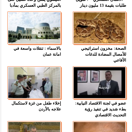
طلبات بقيمة 13 مليون دينار
بالمركز الطبي العسكري بمأدبا
الصحة: مخزون استراتيجي
بالاسماء : تنقلات واسعة في
للأمصال المضادة للدغات
امانة عمان
الأفاعي
عضو في لجنة الاقتصاد النيابية:
إخلاء طفل من غزة لاستكمال
بطء شديد في تنفيذ رؤية
علاجه بالأردن
التحديث الاقتصادي