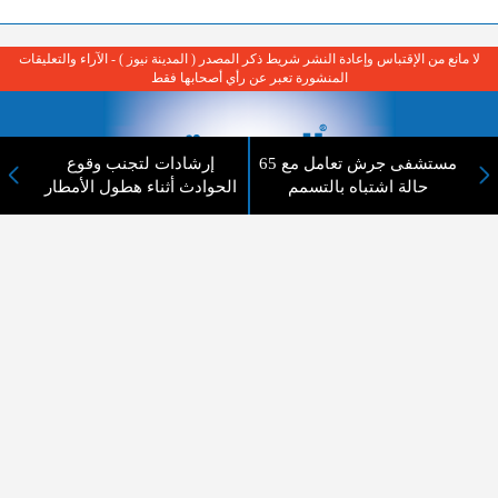
لا مانع من الإقتباس وإعادة النشر شريط ذكر المصدر ( المدينة نيوز ) - الآراء والتعليقات
المنشورة تعبر عن رأي أصحابها فقط
مستشفى جرش تعامل مع 65
إرشادات لتجنب وقوع
حالة اشتباه بالتسمم
الحوادث أثناء هطول الأمطار
عن المدينة الإخبارية
المدينة الإخبارية صحيفة الكترونية شاملة تابعة لشركة قنوات البث
الاردنية تنقل الاخبار المحلية الأردنية وأخبار فلسطين وأبرز الأخبار
العربية والدولية لحظة حدوثها بمهنية رفيعة ليكون العالم بما يجري
فيه وحوله بين يديكم بالكلمة والصورة من مصادرها الحقيقية.
عن الشركة
اتصل بنا
الهيكل التنظيمي
اعلن معنا
ارسل خبر او صورة