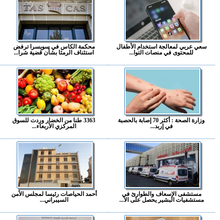
سعي عربي لمعالجة استخدام الأطفال
محكمة الكاس في سويسرا ترفض
للمحتوى في منصات التوا...
استئناف الرمثا بشأن قضية شرا...
وزارة الصحة : أكثر 70 إصابة بالحصبة
3363 طنا من الخضار وردت للسوق
في إربد...
المركزي الأربعاء...
مستشفى الإسعاف والطوارئ في
أحمد الحياصات رئيسا لمجلس الأمن
مستشفيات البشير يحصل على الا...
السيبراني...