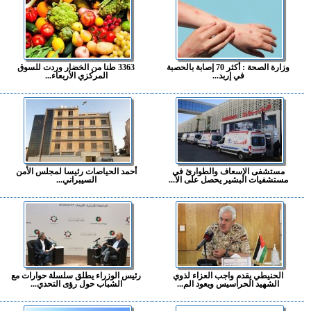
وزارة الصحة : أكثر 70 إصابة بالحصبة
3363 طنا من الخضار وردت للسوق
في إربد...
المركزي الأربعاء...
مستشفى الإسعاف والطوارئ في
أحمد الحياصات رئيسا لمجلس الأمن
مستشفيات البشير يحصل على الا...
السيبراني...
الحنيطي يقدم واجب العزاء لذوي
رئيس الوزراء يطلق سلسلة حوارات مع
الشهيد الحراسيس ويعود الم...
الشباب حول رؤى التحدي...