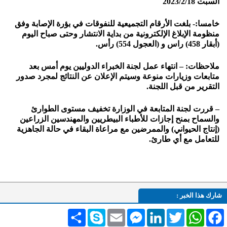
السبت 2023/2/18
خامسا:- بلغت الأرقام التجميعية للنفوقات في بؤرة الإصابة وفق
منظومة الإبلاغ الإلكترونية من بداية الانتشار وحتى صباح اليوم
(أبقار 458) راس و (العجول 554) رأس.
ملاحظات: – انتهاء عمل لجنة الخبراء الدوليين يوم أمس بعد
متابعات وزيارات منوعة وسيتم الإعلان عن النتائج لمجرد صدور
التقرير من قبل اللجنة.
– قررت لجنة المتابعة في الوزارة تخفيف مستوى الطوارئ
والسماح بمنح إجازات للأطباء البيطريين والمهندسين الزراعين
(إنتاج الحيواني) والممرضين مع مراعاة البقاء في حالة الجاهزية
للتعامل مع أي طارئ.
شارك هذا الخبر :
Facebook
WhatsApp
Twitter
LinkedIn
Messenger
Email
Skype
انشر