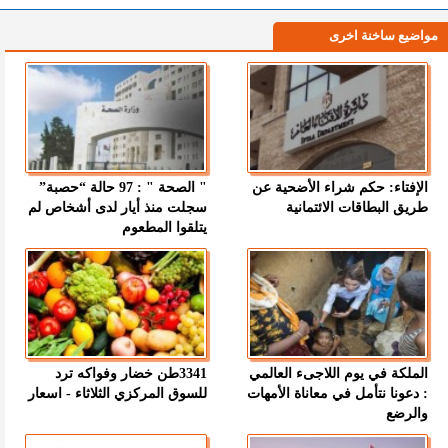
مواضيع ساخنة اخرى
الإفتاء: حكم شراء الأضحية عن
" الصحة " : 97 حالة “حصبة”
طريق البطاقات الائتمانية
سجلت منذ أيار لدى أشخاص لم
يتلقوا المطعوم
الملكة في يوم اللاجىء العالمي
3341طن خضار وفواكه ترد
: دعونا نتأمل في معاناة الأمهات
للسوق المركزي الثلاثاء - اسعار
والرضع