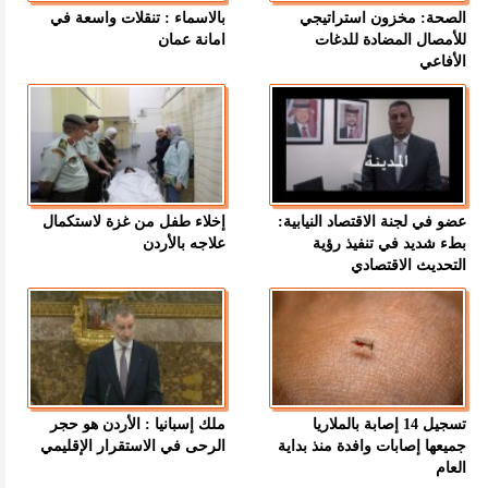
الصحة: مخزون استراتيجي
بالاسماء : تنقلات واسعة في
للأمصال المضادة للدغات
امانة عمان
الأفاعي
عضو في لجنة الاقتصاد النيابية:
إخلاء طفل من غزة لاستكمال
بطء شديد في تنفيذ رؤية
علاجه بالأردن
التحديث الاقتصادي
تسجيل 14 إصابة بالملاريا
ملك إسبانيا : الأردن هو حجر
جميعها إصابات وافدة منذ بداية
الرحى في الاستقرار الإقليمي
العام