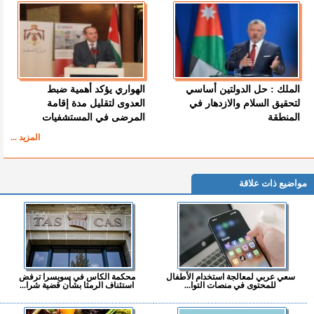
الملك : حل الدولتين أساسي
الهواري يؤكد أهمية ضبط
لتحقيق السلام والازدهار في
العدوى لتقليل مدة إقامة
المنطقة
المرضى في المستشفيات
المزيد ...
مواضيع ذات علاقة
سعي عربي لمعالجة استخدام الأطفال
محكمة الكاس في سويسرا ترفض
للمحتوى في منصات التوا...
استئناف الرمثا بشأن قضية شرا...