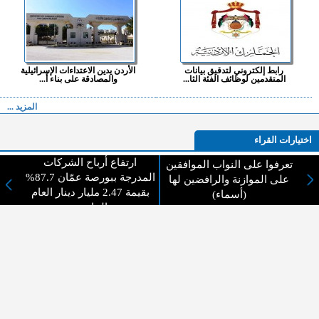
رابط إلكتروني لتدقيق بيانات
الأردن يدين الاعتداءات الإسرائيلية
المتقدمين لوظائف الفئة الثا...
والمصادقة على بناء أ...
المزيد ...
اختيارات القراء
ارتفاع أرباح الشركات
تعرفوا على النواب الموافقين
المدرجة ببورصة عمّان 87.7%
على الموازنة والرافضين لها
بقيمة 2.47 مليار دينار العام
(أسماء)
لا يوجد مقالات
الماضي
لا مانع من الإقتباس وإعادة النشر شريط ذكر المصدر ( المدينة نيوز ) - الآراء والتعليقات
المنشورة تعبر عن رأي أصحابها فقط