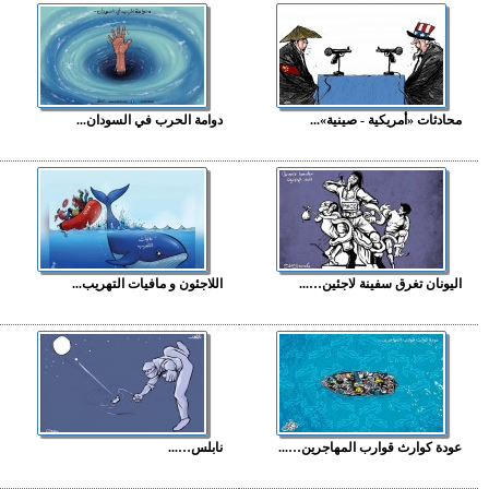
محادثات «أمريكية - صينية»...
دوامة الحرب في السودان...
اليونان تغرق سفينة لاجئين…...
اللاجئون و مافيات التهريب...
عودة كوارث قوارب المهاجرين…...
نابلس…...