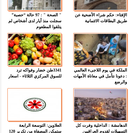
الإفتاء: حكم شراء الأضحية عن
" الصحة " : 97 حالة “حصبة”
طريق البطاقات الائتمانية
سجلت منذ أيار لدى أشخاص لم
يتلقوا المطعوم
الملكة في يوم اللاجىء العالمي
3341طن خضار وفواكه ترد
: دعونا نتأمل في معاناة الأمهات
للسوق المركزي الثلاثاء - اسعار
والرضع
الدهامشة : الداخلية وفرت كل
العلاوين: التوسعة الرابعة
التسهيلات لقدوم العراقيين
ستمكن المصفاة من تكرير 120