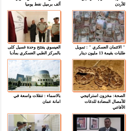
للأردن
ألف برميل نفط يوميا
" الائتمان العسكري " : تمويل
العيسوي يفتتح وحدة غسيل كلى
طلبات بقيمة 13 مليون دينار
بالمركز الطبي العسكري بمأدبا
الصحة: مخزون استراتيجي
بالاسماء : تنقلات واسعة في
للأمصال المضادة للدغات
امانة عمان
الأفاعي