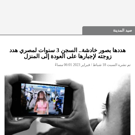
صيد المدينة
هددها بصور خادشة.. السجن 3 سنوات لمصري هدد
زوجته لإجبارها على العودة إلى المنزل
تم نشره السبت 18 شباط / فبراير 2023 06:01 مساءً