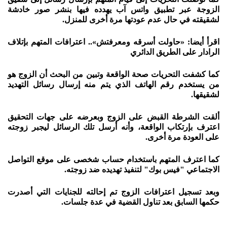
الزوجة عبر تطبيق واتس آب يهدده فيها بنشر صور خادشة
لشقيقته في حال عدم عودتها مرة أخرى للمنزل.
اقرأ أيضا: «حاولت أسرقه ومعرفتش».. اعترافات المتهم بإتلاف
الرادار على الطريق الدائري
كما كشفت التحريات صحة الواقعة وتبين من البحث أن الزوج هو
من يستخدم رقم الهاتف الذي يتم منه إرسال رسائل التهديد
لشقيقها.
ألقت الشرطة القبض على الزوج وبعرضه على جهات التحقيق
اعترف بإرتكاب الواقعة، وأنه أرسل تلك الرسائل ليجبر زوجته
على العودة مرة أخرى.
كما اعترف المتهم باستخدام حساب شخصى على موقع التواصل
الاجتماعي "فيس بوك" لتنفيذ تهديده ضد زوجته.
وبعد تسجيل اعترافات الزوج تم إحالته للجنايات التي أصدرت
حكمها السابق بعد تناول القضية في عدة جلسات.