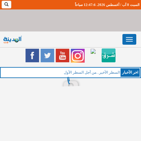
السبت 8 آب / أغسطس 2026. 12:47:7 صباحاً
Toggle
navigation
اخر اﻷخبار
السطر الأخير...من أجل السطر الأول