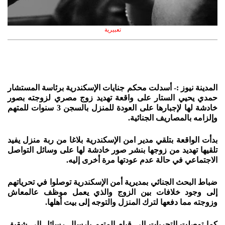
تعبيرية
المدينة نيوز :- أسدلت محكم جنايات الإسكندرية برئاسة المستشار
حمدي يحيي الستار على واقعة تهديد زوج مصري لزوجته بصور
خادشة لها لإجبارها على العودة للمنزل بالسجن 3 سنوات للمتهم
وإلزامه بالمصاريف الجنائية.
بدأت الواقعة بتلقي مدير امن الإسكندرية بلاغا من ربة منزل يفيد
تلقيها تهديد من زوجها بنشر صور خادشة لها على وسائل التواصل
الاجتماعي في حالة عدم عودتها مرة أخرى إليه.
ضباط البحث الجنائي بمديرية أمن الإسكندرية توصلوا في تحرياتهم
إلى وجود خلافات بين الزوج والذي يعمل موظف عالمعاش
وزوجته مما دفعها لترك المنزل والتوجه إلى بيت أهلها.
كما توصلت التحريات إلى قيام المتهم بإرسال رسائل إلى شقيق