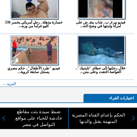
فيديو مرعـ ب.. شاب ينقـ ض على
خسارة مذهلة.. رجل أمريكي يخسر 330
امرأة وابنتها في وضح النه...
كليو غراماً من وزنه...
خلال رحلتها إلى حطام "تايتنيك"..
فيديو "طرد الأطفال".. حكم مصري
الغواصة اختفت وعلى متن...
يسجل سابقة كروية...
المزيد ...
اختيارات القراء
ضبط سيدة بثت مقاطع
الحكم بإعدام الفتاة المصرية
خادشة للحياء على مواقع
المتهمة بقتل والدتها
لا يوجد مقالات
التواصل في مصر