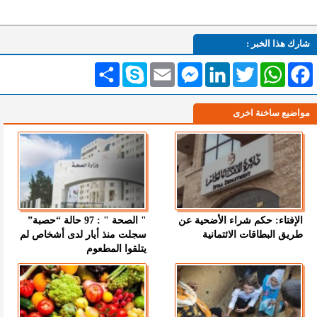
شارك هذا الخبر :
Facebook
WhatsApp
Twitter
LinkedIn
Messenger
Email
Skype
انشر
مواضيع ساخنة اخرى
الإفتاء: حكم شراء الأضحية عن
" الصحة " : 97 حالة “حصبة”
طريق البطاقات الائتمانية
سجلت منذ أيار لدى أشخاص لم
يتلقوا المطعوم