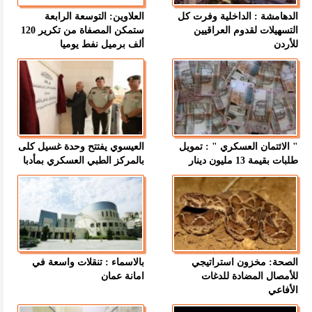
الدهامشة : الداخلية وفرت كل
العلاوين: التوسعة الرابعة
التسهيلات لقدوم العراقيين
ستمكن المصفاة من تكرير 120
للأردن
ألف برميل نفط يوميا
" الائتمان العسكري " : تمويل
العيسوي يفتتح وحدة غسيل كلى
طلبات بقيمة 13 مليون دينار
بالمركز الطبي العسكري بمأدبا
الصحة: مخزون استراتيجي
بالاسماء : تنقلات واسعة في
للأمصال المضادة للدغات
امانة عمان
الأفاعي