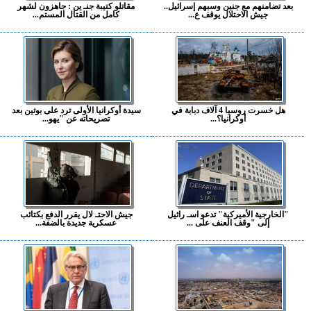
بعد تضامنهم مع جنين وسبهم إسرائيل..
مقاتلو كتيبة جنـ ين : جاهزون لشهر
جيش الاحتلال يوقف ع...
كامل من القتال المستم...
هل خسرت روسيا 4 آلاف دبابة في
سيدة أوكرانيا الأولى ترد على بوتين بعد
أوكرانيا؟...
تصريحاته عن "يهو...
"الخارجية الأميركية" تدعو اسـ رائيل
جيش الاحتـ لال يقرر الدفع بكتائب
إلى "وقف العنف على ...
عسكرية جديدة بالضفة...