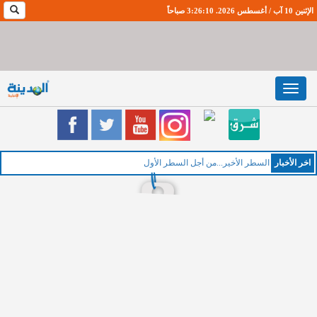
الإثنين 10 آب / أغسطس 2026. 3:26:11 صباحاً
Toggle
navigation
اخر اﻷخبار
السطر الأخير...من أجل السطر الأول