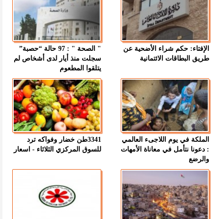
الإفتاء: حكم شراء الأضحية عن
" الصحة " : 97 حالة “حصبة”
طريق البطاقات الائتمانية
سجلت منذ أيار لدى أشخاص لم
يتلقوا المطعوم
الملكة في يوم اللاجىء العالمي
3341طن خضار وفواكه ترد
: دعونا نتأمل في معاناة الأمهات
للسوق المركزي الثلاثاء - اسعار
والرضع