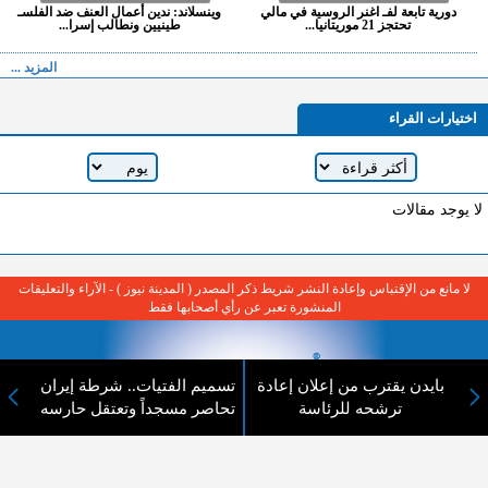
دورية تابعة لفـ اغنر الروسية في مالي
وينسلاند: ندين أعمال العنف ضد الفلسـ
تحتجز 21 موريتانيا...
طينيين ونطالب إسرا...
المزيد ...
اختيارات القراء
لا يوجد مقالات
لا مانع من الإقتباس وإعادة النشر شريط ذكر المصدر ( المدينة نيوز ) - الآراء والتعليقات
المنشورة تعبر عن رأي أصحابها فقط
بايدن يقترب من إعلان إعادة
تسميم الفتيات.. شرطة إيران
ترشحه للرئاسة
تحاصر مسجداً وتعتقل حارسه
عن المدينة الإخبارية