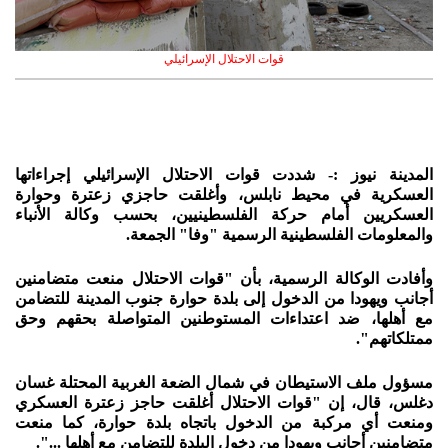
قوات الاحتلال الإسرائيلي
المدينة نيوز :- شددت قوات الاحتلال الإسرائيلي إجراءاتها
العسكرية في محيط نابلس، وأغلقت حاجزي زعترة وحوارة
العسكريين أمام حركة الفلسطينيين، بحسب وكالة الأنباء
والمعلومات الفلسطينية الرسمية "وفا" الجمعة.
وأفادت الوكالة الرسمية، بأن "قوات الاحتلال منعت متضامنين
أجانب ويهودا من الدخول إلى بلدة حوارة جنوب المدينة للتضامن
مع أهلها، ضد اعتداءات المستوطنين المتواصلة بحقهم وحق
ممتلكاتهم".
مسؤول ملف الاستيطان في شمال الضعة الغربية المحتلة غسان
دغلس، قال، إن "قوات الاحتلال أغلقت حاجز زعترة العسكري
ومنعت أي مركبة من الدخول باتجاه بلدة حوارة، كما منعت
متضامنين أجانب ويهودا من دخول البلدة للتضامن مع أهلها ...".