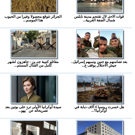
قوات الاحتـ لال تقتحم مدينة نابلس
الجزائر تتوقع محصولا وفيرا من الحبوب
شمال الضفة الغربية...
هذا الموسم...
بعد تضامنهم مع جنين وسبهم إسرائيل..
مقاتلو كتيبة جنـ ين : جاهزون لشهر
جيش الاحتلال يوقف ع...
كامل من القتال المستم...
هل خسرت روسيا 4 آلاف دبابة في
سيدة أوكرانيا الأولى ترد على بوتين بعد
أوكرانيا؟...
تصريحاته عن "يهو...