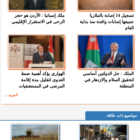
تسجيل 14 إصابة بالملاريا
ملك إسبانيا : الأردن هو حجر
جميعها إصابات وافدة منذ بداية
الرحى في الاستقرار الإقليمي
العام
الملك : حل الدولتين أساسي
الهواري يؤكد أهمية ضبط
لتحقيق السلام والازدهار في
العدوى لتقليل مدة إقامة
المنطقة
المرضى في المستشفيات
المزيد ...
مواضيع ذات علاقة