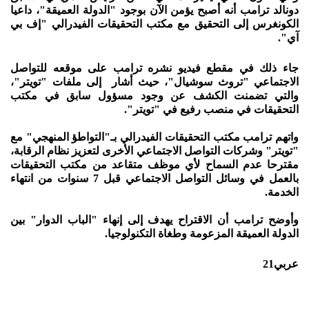
دونالد ترامب أنه أصبح يؤمن الآن بوجود "الدولة العميقة"، داعيا
الكونغرس إلى التحقيق مع مكتب التحقيقات الفيدرالي "إف بي
آي".
جاء ذلك في مقطع فيديو نشره ترامب على موقعه للتواصل
الاجتماعي "تروث سوشيال"، حيث أشار إلى ملفات "تويتر"،
والتي تضمنت الكشف عن وجود مسؤول سابق في مكتب
التحقيقات في منصب رفيع في "تويتر".
واتهم ترامب مكتب التحقيقات الفيدرالي بـ"التواطؤ المنهجي" مع
"تويتر" وشركات التواصل الاجتماعي الأخرى لتعزيز نظام الرقابة،
مقترحا عدم السماح لأي موظف متقاعد من مكتب التحقيقات
بالعمل في وسائل التواصل الاجتماعي قبل 7 سنوات من انتهاء
الخدمة.
وأوضح ترامب أن الاقتراح يهدف إلى إنهاء "الباب الدوار" بين
الدولة العميقة المزعومة وطغاة التكنولوجيا.
عربي21