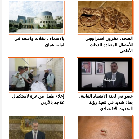
الصحة: مخزون استراتيجي
بالاسماء : تنقلات واسعة في
للأمصال المضادة للدغات
امانة عمان
الأفاعي
عضو في لجنة الاقتصاد النيابية:
إخلاء طفل من غزة لاستكمال
بطء شديد في تنفيذ رؤية
علاجه بالأردن
التحديث الاقتصادي