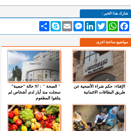
شارك هذا الخبر :
Facebook
WhatsApp
Twitter
LinkedIn
Messenger
Email
Skype
انشر
مواضيع ساخنة اخرى
الإفتاء: حكم شراء الأضحية عن
" الصحة " : 97 حالة “حصبة”
طريق البطاقات الائتمانية
سجلت منذ أيار لدى أشخاص لم
يتلقوا المطعوم