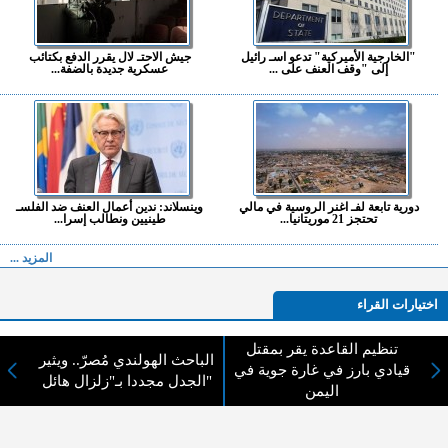
"الخارجية الأميركية" تدعو اسـ رائيل
جيش الاحتـ لال يقرر الدفع بكتائب
إلى "وقف العنف على ...
عسكرية جديدة بالضفة...
دورية تابعة لفـ اغنر الروسية في مالي
وينسلاند: ندين أعمال العنف ضد الفلسـ
تحتجز 21 موريتانيا...
طينيين ونطالب إسرا...
المزيد ...
اختيارات القراء
تنظيم القاعدة يقر بمقتل
الباحث الهولندي مُصرّ.. ويثير
قيادي بارز في غارة جوية في
الجدل مجددا بـ"زلزال هائل"
لا يوجد مقالات
اليمن