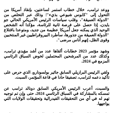
ووعد ترامب، خلال خطاب استمر لساعتين، بإنقاذ أمريكا من
التحول إلى "كابوس شيوعي بذيء"؛ وذلك عبر التخلص من
"الدولة العميقة"، وقلب سياسات الرئيس الأمريكي الحالي جو
بايدن، إذا حصل على فرصة ثانية للرئاسة، مؤكدا أنه الشخص
الوحيد الذي يمكنه جعل أمريكا عظيمة من جديد، ومتوعدا باقتلاع
"الدولة العميقة من جذورها، سأطرد البيروقراطيين غير المنتخبين
وقوى الظل، إنهم أناس مرضى".
وشهد مؤتمر 2023 خطابات ألقاها عدد من أشد مؤيدي ترامب،
وكذلك عدد من المرشحين المحتملين لخوض السباق الرئاسي
المزمع في 2024.
ولقي الرئيس البرازيلي السابق جائير بولسونارو، الذي حرص على
تأكيد دعمه لترامب، تصفيقا حادا في قاعة المؤتمر، السبت.
والسبت، أعرب الرئيس الأمريكي السابق دونالد ترامب عن
تمسكه بالمشاركة في السباق الرئاسي 2024، حتى وإن تم توجيه
تهم له في أي من التحقيقات الفيدرالية وتحقيقات الولايات التي
يواجهها.