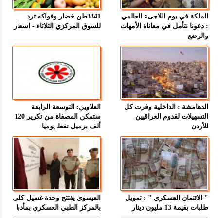
الملكة في يوم اللاجىء العالمي
3341طن خضار وفواكه ترد
: دعونا نتأمل في معاناة الأمهات
للسوق المركزي الثلاثاء - اسعار
والرضع
الدهامشة : الداخلية وفرت كل
العلاوين: التوسعة الرابعة
التسهيلات لقدوم العراقيين
ستمكن المصفاة من تكرير 120
للأردن
ألف برميل نفط يوميا
" الائتمان العسكري " : تمويل
العيسوي يفتتح وحدة غسيل كلى
طلبات بقيمة 13 مليون دينار
بالمركز الطبي العسكري بمأدبا