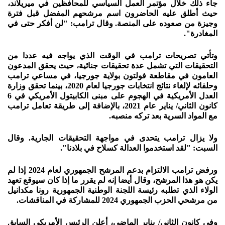
جاء ذلك خلال مؤتمر العمل السياسي للمحافظين في ميريلاند،
حيث أطلق عليه الحاضرون اسم مرشحهم المفضل قبل فترة
وجيزة من صعوده على المنصة. وقال ترامب: "لن أفكر حتى في
المغادرة".
وتأتي تصريحات ترامب في الوقت الذي يواجه فيه عددا من
التحقيقات التي تشمل عدة تحقيقات جنائية، حيث يحقق المدعون
العامون في مقاطعة فولتون بولاية جورجيا، في مساعي ترامب
وحلفائه لإلغاء نتائج انتخابات جورجيا لعام 2020، بينما تحقق وزارة
العدل الأمريكية في الهجوم على مبنى الكابيتول الأمريكي في 6
كانون الثاني/ يناير عام 2021، بالإضافة إلى طريقة تعامل ترامب
مع المواد السرية بعد تركه منصبه.
ولا يزال ترامب يتحدى في مواجهة التحقيقات الجارية. وقال
السبت: "لقد استخدموا العدالة كسلاح في بلادنا".
ورفض ترامب الالتزام بدعم المرشح الجمهوري لعام 2024 إذا لم
يكن هو هذا المرشح، وقال أيضا إنه لم يقرر ما إذا كان سيوقع تعهد
الولاء الذي تطلبه رئيسة اللجنة الوطنية الجمهورية رونا مكدانيل
من مرشحي الحزب الجمهوري 2024 للمشاركة في المناقشات.
وفي كانون الثاني/ يناير الماضي، أعلن الرئيس الأمريكي السابق