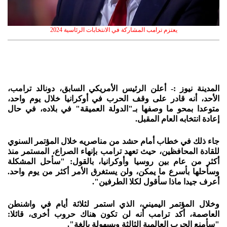
يعتزم ترامب المشاركة في الانتخابات الرئاسية 2024
المدينة نيوز :- أعلن الرئيس الأمريكي السابق، دونالد ترامب،
الأحد، أنه قادر على وقف الحرب في أوكرانيا خلال يوم واحد،
متوعدا بمحو ما وصفها بـ"الدولة العميقة" في بلاده، في حال
إعادة انتخابه العام المقبل.
جاء ذلك في خطاب أمام حشد من مناصريه خلال المؤتمر السنوي
للقادة المحافظين، حيث تعهد ترامب بإنهاء الصراع، المستمر منذ
أكثر من عام بين روسيا وأوكرانيا، بالقول: "سأحل المشكلة
وسأحلها بأسرع ما يمكن، ولن يستغرق الأمر أكثر من يوم واحد.
أعرف جيدا ماذا سأقول لكلا الطرفين".
وخلال المؤتمر اليميني، الذي استمر لثلاثة أيام في واشنطن
العاصمة، أكد ترامب أنه لن تكون هناك حروب أخرى، قائلا:
"سأمنع الحرب العالمية الثالثة وبسهولة بالغة".