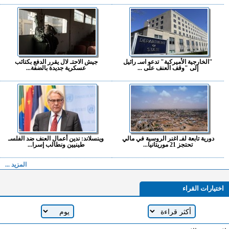
"الخارجية الأميركية" تدعو اسـ رائيل
جيش الاحتـ لال يقرر الدفع بكتائب
إلى "وقف العنف على ...
عسكرية جديدة بالضفة...
دورية تابعة لفـ اغنر الروسية في مالي
وينسلاند: ندين أعمال العنف ضد الفلسـ
تحتجز 21 موريتانيا...
طينيين ونطالب إسرا...
المزيد ...
اختيارات القراء