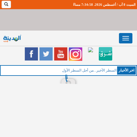
السبت 8 آب / أغسطس 2026. 7:34:59 مساءً
Toggle
navigation
اخر اﻷخبار
السطر الأخير...من أجل السطر الأول