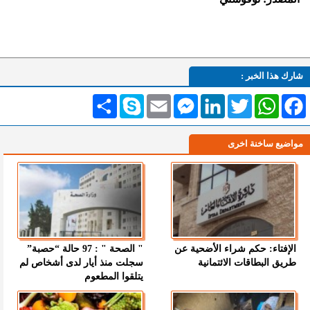
شارك هذا الخبر :
Facebook
WhatsApp
Twitter
LinkedIn
Messenger
Email
Skype
انشر
مواضيع ساخنة اخرى
الإفتاء: حكم شراء الأضحية عن
" الصحة " : 97 حالة “حصبة”
طريق البطاقات الائتمانية
سجلت منذ أيار لدى أشخاص لم
يتلقوا المطعوم