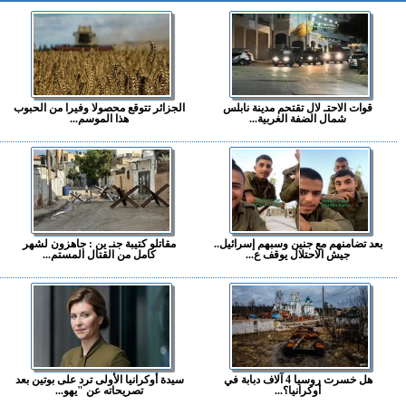
قوات الاحتـ لال تقتحم مدينة نابلس
الجزائر تتوقع محصولا وفيرا من الحبوب
شمال الضفة الغربية...
هذا الموسم...
بعد تضامنهم مع جنين وسبهم إسرائيل..
مقاتلو كتيبة جنـ ين : جاهزون لشهر
جيش الاحتلال يوقف ع...
كامل من القتال المستم...
هل خسرت روسيا 4 آلاف دبابة في
سيدة أوكرانيا الأولى ترد على بوتين بعد
أوكرانيا؟...
تصريحاته عن "يهو...