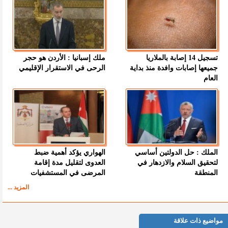
تسجيل 14 إصابة بالملاريا
ملك إسبانيا : الأردن هو حجر
جميعها إصابات وافدة منذ بداية
الرحى في الاستقرار الإقليمي
العام
الملك : حل الدولتين أساسي
الهواري يؤكد أهمية ضبط
لتحقيق السلام والازدهار في
العدوى لتقليل مدة إقامة
المنطقة
المرضى في المستشفيات
المزيد ...
مواضيع ذات علاقة