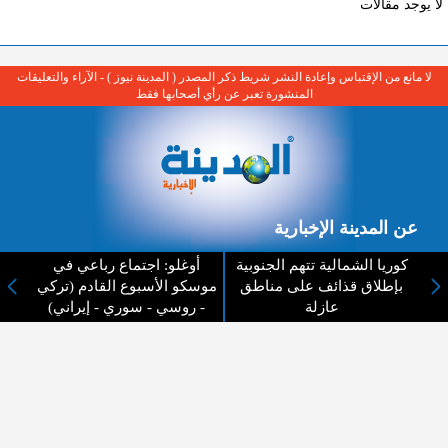
لا يوجد مقالات
لا مانع من الإقتباس وإعادة النشر شريط ذكر المصدر ( المدينة نيوز ) - الآراء والتعليقات
المنشورة تعبر عن رأي أصحابها فقط
عن المدينة الإخبارية
المدينة الإخبارية صحيفة الكترونية شاملة تابعة لشركة قنوات البث
كوريا الشمالية تتهم الجنوبية
أوغلو: اجتماع رباعي في
الاردنية تنقل الاخبار المحلية الأردنية وأخبار فلسطين وأبرز الأخبار
بإطلاق قذائف على مناطق
موسكو الأسبوع القادم (تركي
العربية والدولية لحظة حدوثها بمهنية رفيعة ليكون العالم بما يجري
عازلة
- روسي - سوري - إيراني)
فيه وحوله بين يديكم بالكلمة والصورة من مصادرها الحقيقية.
عن الشركة
اتصل بنا
الهيكل التنظيمي
اعلن معنا