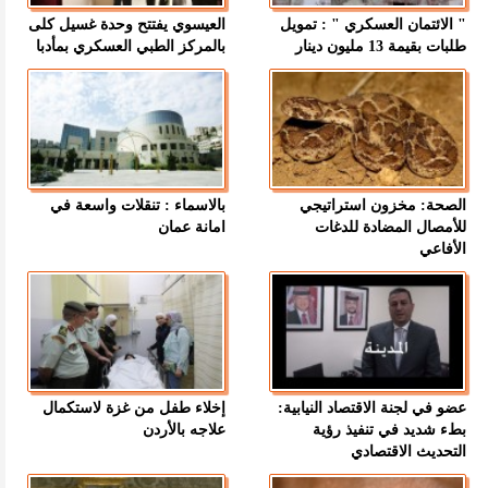
" الائتمان العسكري " : تمويل
العيسوي يفتتح وحدة غسيل كلى
طلبات بقيمة 13 مليون دينار
بالمركز الطبي العسكري بمأدبا
الصحة: مخزون استراتيجي
بالاسماء : تنقلات واسعة في
للأمصال المضادة للدغات
امانة عمان
الأفاعي
عضو في لجنة الاقتصاد النيابية:
إخلاء طفل من غزة لاستكمال
بطء شديد في تنفيذ رؤية
علاجه بالأردن
التحديث الاقتصادي