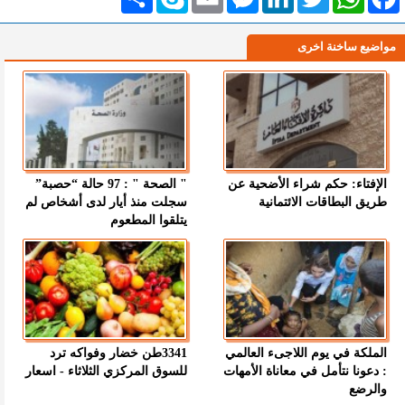
مواضيع ساخنة اخرى
الإفتاء: حكم شراء الأضحية عن
" الصحة " : 97 حالة “حصبة”
طريق البطاقات الائتمانية
سجلت منذ أيار لدى أشخاص لم
يتلقوا المطعوم
الملكة في يوم اللاجىء العالمي
3341طن خضار وفواكه ترد
: دعونا نتأمل في معاناة الأمهات
للسوق المركزي الثلاثاء - اسعار
والرضع