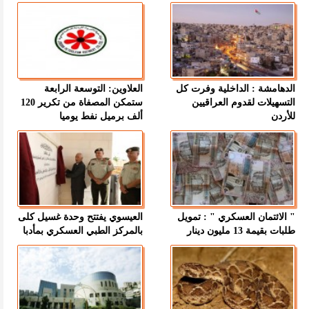
الدهامشة : الداخلية وفرت كل
العلاوين: التوسعة الرابعة
التسهيلات لقدوم العراقيين
ستمكن المصفاة من تكرير 120
للأردن
ألف برميل نفط يوميا
" الائتمان العسكري " : تمويل
العيسوي يفتتح وحدة غسيل كلى
طلبات بقيمة 13 مليون دينار
بالمركز الطبي العسكري بمأدبا