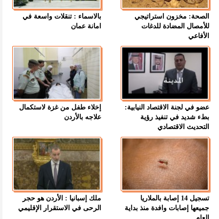
الصحة: مخزون استراتيجي
بالاسماء : تنقلات واسعة في
للأمصال المضادة للدغات
امانة عمان
الأفاعي
عضو في لجنة الاقتصاد النيابية:
إخلاء طفل من غزة لاستكمال
بطء شديد في تنفيذ رؤية
علاجه بالأردن
التحديث الاقتصادي
تسجيل 14 إصابة بالملاريا
ملك إسبانيا : الأردن هو حجر
جميعها إصابات وافدة منذ بداية
الرحى في الاستقرار الإقليمي
العام