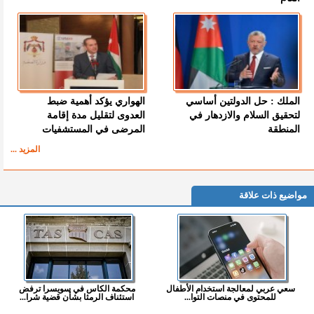
الملك : حل الدولتين أساسي
الهواري يؤكد أهمية ضبط
لتحقيق السلام والازدهار في
العدوى لتقليل مدة إقامة
المنطقة
المرضى في المستشفيات
المزيد ...
مواضيع ذات علاقة
سعي عربي لمعالجة استخدام الأطفال
محكمة الكاس في سويسرا ترفض
للمحتوى في منصات التوا...
استئناف الرمثا بشأن قضية شرا...