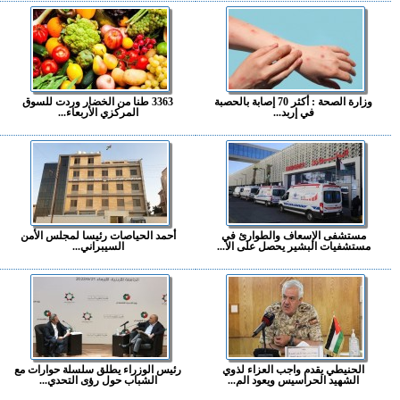
وزارة الصحة : أكثر 70 إصابة بالحصبة
3363 طنا من الخضار وردت للسوق
في إربد...
المركزي الأربعاء...
مستشفى الإسعاف والطوارئ في
أحمد الحياصات رئيسا لمجلس الأمن
مستشفيات البشير يحصل على الا...
السيبراني...
الحنيطي يقدم واجب العزاء لذوي
رئيس الوزراء يطلق سلسلة حوارات مع
الشهيد الحراسيس ويعود الم...
الشباب حول رؤى التحدي...