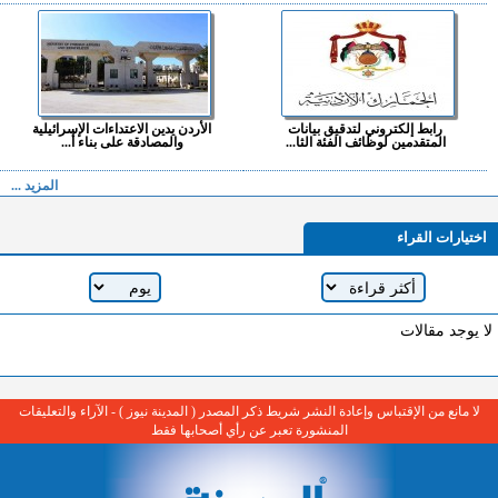
رابط إلكتروني لتدقيق بيانات
الأردن يدين الاعتداءات الإسرائيلية
المتقدمين لوظائف الفئة الثا...
والمصادقة على بناء أ...
المزيد ...
اختيارات القراء
لا يوجد مقالات
لا مانع من الإقتباس وإعادة النشر شريط ذكر المصدر ( المدينة نيوز ) - الآراء والتعليقات
المنشورة تعبر عن رأي أصحابها فقط