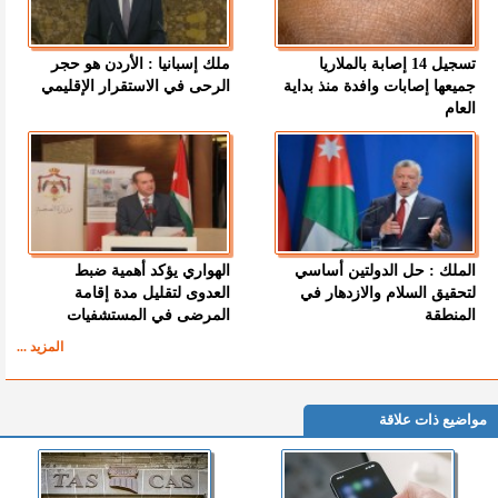
تسجيل 14 إصابة بالملاريا
ملك إسبانيا : الأردن هو حجر
جميعها إصابات وافدة منذ بداية
الرحى في الاستقرار الإقليمي
العام
الملك : حل الدولتين أساسي
الهواري يؤكد أهمية ضبط
لتحقيق السلام والازدهار في
العدوى لتقليل مدة إقامة
المنطقة
المرضى في المستشفيات
المزيد ...
مواضيع ذات علاقة