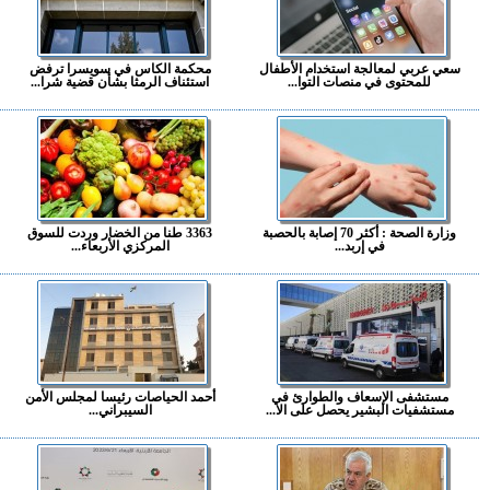
سعي عربي لمعالجة استخدام الأطفال
محكمة الكاس في سويسرا ترفض
للمحتوى في منصات التوا...
استئناف الرمثا بشأن قضية شرا...
وزارة الصحة : أكثر 70 إصابة بالحصبة
3363 طنا من الخضار وردت للسوق
في إربد...
المركزي الأربعاء...
مستشفى الإسعاف والطوارئ في
أحمد الحياصات رئيسا لمجلس الأمن
مستشفيات البشير يحصل على الا...
السيبراني...