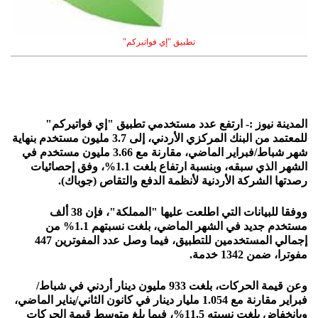
تطبيق "إي فواتيركم"
المدينة نيوز :- ارتفع عدد مستخدمي تطبيق "إي فواتيركم"
للمعتمد من البنك المركزي الأردني، إلى 3.7 مليون مستخدم بنهاية
شهر شباط/فبراير الماضي، مقارنة مع 3.66 مليون مستخدم في
الشهر الذي سبقه، وبنسبة ارتفاع بلغت 1.1%، وفق إحصائيات
رصدتها الشركة الأردنية لأنظمة الدفع والتقاص (جوباك).
ووفقا للبيانات التي اطلعت عليها "المملكة"، فإن 38 ألف
مستخدم جديد في الشهر الماضي، بلغت نسبتهم 1.1% من
إجمالي المستخدمين للتطبيق، فيما وصل عدد المفوترين 447
مفوترا، ضمن 1342 خدمة.
وعن قيمة الحركات، بلغت 933 مليون دينار أردني في شباط/
فبراير مقارنة مع 1.054 مليار دينار في كانون الثاني/يناير الماضي،
وبانخفاض بلغت نسبته 11.5%، فيما بلغ متوسط قيمة الحركات