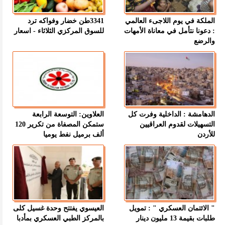
الملكة في يوم اللاجىء العالمي
3341طن خضار وفواكه ترد
: دعونا نتأمل في معاناة الأمهات
للسوق المركزي الثلاثاء - اسعار
والرضع
الدهامشة : الداخلية وفرت كل
العلاوين: التوسعة الرابعة
التسهيلات لقدوم العراقيين
ستمكن المصفاة من تكرير 120
للأردن
ألف برميل نفط يوميا
" الائتمان العسكري " : تمويل
العيسوي يفتتح وحدة غسيل كلى
طلبات بقيمة 13 مليون دينار
بالمركز الطبي العسكري بمأدبا