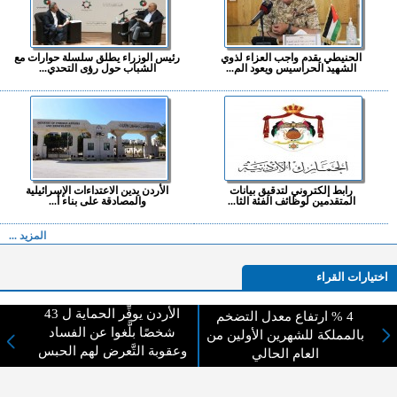
الحنيطي يقدم واجب العزاء لذوي
رئيس الوزراء يطلق سلسلة حوارات مع
الشهيد الحراسيس ويعود الم...
الشباب حول رؤى التحدي...
رابط إلكتروني لتدقيق بيانات
الأردن يدين الاعتداءات الإسرائيلية
المتقدمين لوظائف الفئة الثا...
والمصادقة على بناء أ...
المزيد ...
اختيارات القراء
الأردن يوفِّر الحماية ل 43
4 % ارتفاع معدل التضخم
شخصًا بلًّغوا عن الفساد
بالمملكة للشهرين الأولين من
وعقوبة التَّعرض لهم الحبس
لا يوجد مقالات
العام الحالي
حتى سنتين