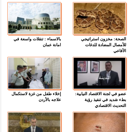
الصحة: مخزون استراتيجي
بالاسماء : تنقلات واسعة في
للأمصال المضادة للدغات
امانة عمان
الأفاعي
عضو في لجنة الاقتصاد النيابية:
إخلاء طفل من غزة لاستكمال
بطء شديد في تنفيذ رؤية
علاجه بالأردن
التحديث الاقتصادي