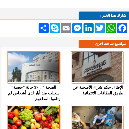
شارك هذا الخبر :
Facebook
WhatsApp
Twitter
LinkedIn
Messenger
Email
Skype
انشر
مواضيع ساخنة اخرى
الإفتاء: حكم شراء الأضحية عن
" الصحة " : 97 حالة “حصبة”
طريق البطاقات الائتمانية
سجلت منذ أيار لدى أشخاص لم
يتلقوا المطعوم