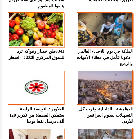
يتلقوا المطعوم
الملكة في يوم اللاجىء العالمي
3341طن خضار وفواكه ترد
: دعونا نتأمل في معاناة الأمهات
للسوق المركزي الثلاثاء - اسعار
والرضع
الدهامشة : الداخلية وفرت كل
العلاوين: التوسعة الرابعة
التسهيلات لقدوم العراقيين
ستمكن المصفاة من تكرير 120
للأردن
ألف برميل نفط يوميا