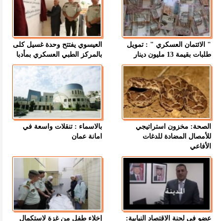
" الائتمان العسكري " : تمويل
العيسوي يفتتح وحدة غسيل كلى
طلبات بقيمة 13 مليون دينار
بالمركز الطبي العسكري بمأدبا
الصحة: مخزون استراتيجي
بالاسماء : تنقلات واسعة في
للأمصال المضادة للدغات
امانة عمان
الأفاعي
عضو في لجنة الاقتصاد النيابية:
إخلاء طفل من غزة لاستكمال