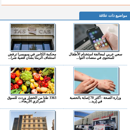
مواضيع ذات علاقة
سعي عربي لمعالجة استخدام الأطفال
محكمة الكاس في سويسرا ترفض
للمحتوى في منصات التوا...
استئناف الرمثا بشأن قضية شرا...
وزارة الصحة : أكثر 70 إصابة بالحصبة
3363 طنا من الخضار وردت للسوق
في إربد...
المركزي الأربعاء...