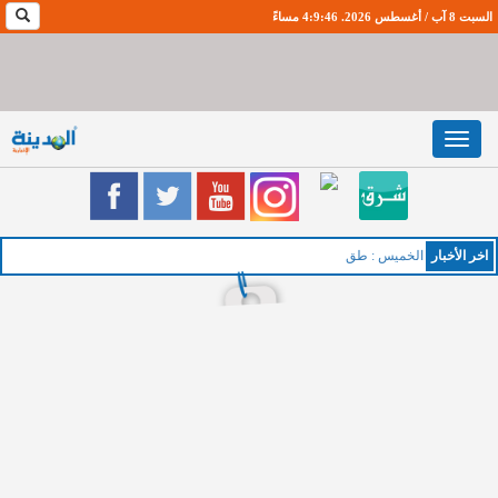
السبت 8 آب / أغسطس 2026. 4:9:46 مساءً
Toggle
navigation
اخر اﻷخبار
الخميس : طقس صيفي