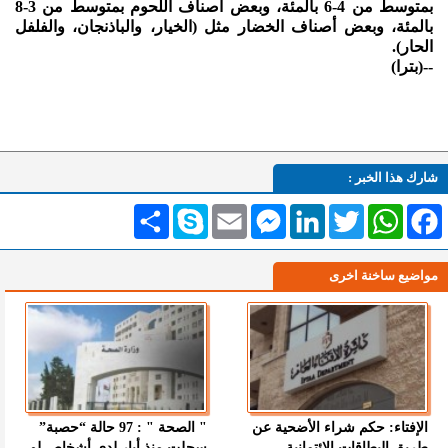
بمتوسط من 4-6 بالمئة، وبعض أصناف اللحوم بمتوسط من 3-8
بالمئة، وبعض أصناف الخضار مثل (الخيار، والباذنجان، والفلفل
الحار).
--(بترا)
شارك هذا الخبر :
Facebook
WhatsApp
Twitter
LinkedIn
Messenger
Email
Skype
انشر
مواضيع ساخنة اخرى
الإفتاء: حكم شراء الأضحية عن
" الصحة " : 97 حالة “حصبة”
طريق البطاقات الائتمانية
سجلت منذ أيار لدى أشخاص لم