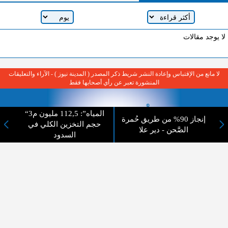
لا يوجد مقالات
لا مانع من الإقتباس وإعادة النشر شريط ذكر المصدر ( المدينة نيوز ) - الآراء والتعليقات
المنشورة تعبر عن رأي أصحابها فقط
“المياه”: 112,5 مليون م3
إنجاز 90% من طريق حُمرة
حجم التخزين الكلي في
الصَّحن - دير علا
السدود
عن المدينة الإخبارية
المدينة الإخبارية صحيفة الكترونية شاملة تابعة لشركة قنوات البث
الاردنية تنقل الاخبار المحلية الأردنية وأخبار فلسطين وأبرز الأخبار
العربية والدولية لحظة حدوثها بمهنية رفيعة ليكون العالم بما يجري
فيه وحوله بين يديكم بالكلمة والصورة من مصادرها الحقيقية.
عن الشركة