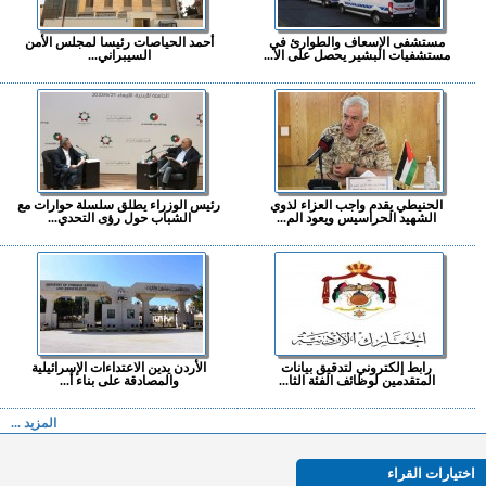
مستشفى الإسعاف والطوارئ في
أحمد الحياصات رئيسا لمجلس الأمن
مستشفيات البشير يحصل على الا...
السيبراني...
الحنيطي يقدم واجب العزاء لذوي
رئيس الوزراء يطلق سلسلة حوارات مع
الشهيد الحراسيس ويعود الم...
الشباب حول رؤى التحدي...
رابط إلكتروني لتدقيق بيانات
الأردن يدين الاعتداءات الإسرائيلية
المتقدمين لوظائف الفئة الثا...
والمصادقة على بناء أ...
المزيد ...
اختيارات القراء