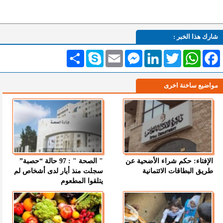
شارك هذا الخبر :
Facebook
WhatsApp
Twitter
LinkedIn
Messenger
Email
Skype
انشر
مواضيع ساخنة اخرى
الإفتاء: حكم شراء الأضحية عن
" الصحة " : 97 حالة “حصبة”
طريق البطاقات الائتمانية
سجلت منذ أيار لدى أشخاص لم
يتلقوا المطعوم