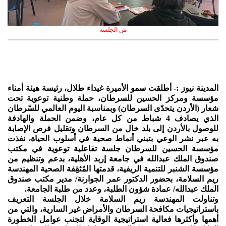
من الجلسة
المدينة نيوز :- أطلقت سمو الأميرة غيداء طلال، رئيسة هيئة أمناء
مؤسسة ومركز الحسين للسرطان، حملة وطنية توعوية تحت
شعار (الأردن يتحدّى السرطان) وبمناسبة اليوم العالمي للسّرطان
الذي يصادف 4 شباط من كل عام، وضمن الحملة والهادفة
للوصول بالأردن إلى بلد خال من السرطان وتقليل فرص الإصابة
به عبر نشر الوعي بتبني أنماط صحية في أسلوب الحياة، نفذت
مؤسسة الحسين للسرطان جلسة تفاعلية توعوية في مكتب
صندوق الملك عبدالله في جامعة إربد الأهلية، بدعم وتنظيم من
مؤسسة الشنبر للتنمية الريفية، قدمتها المُثقِفة الصحية المهندسة
ريم السلامة، بحضور الدكتور عمر الجوارنة/ مدير مكتب صندوق
الملك عبدالله/ عمادة شؤون الطلبة، وعدد من طلبة الجامعة.
وتناولت المهندسة ريم السلامة خلال الجلسة التعريف
باستراتيجيات مكافحة السرطان والأمراض غير السارية، والتي من
أهمها وأكثرها فعالية استراتيجية الوقاية لتجنب عوامل الخطورة