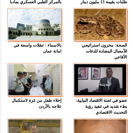
طلبات بقيمة 13 مليون دينار
بالمركز الطبي العسكري بمأدبا
الصحة: مخزون استراتيجي
بالاسماء : تنقلات واسعة في
للأمصال المضادة للدغات
امانة عمان
الأفاعي
عضو في لجنة الاقتصاد النيابية:
إخلاء طفل من غزة لاستكمال
بطء شديد في تنفيذ رؤية
علاجه بالأردن
التحديث الاقتصادي