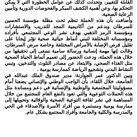
القابلة للتغيير، وتحدثت كذلك عن عوامل الخطورة التي لا يمكن
التحكم بها، وعن أهمية الكشف المبكر والفحوصات الدورية وتأمين
الرعاية الصحية.
وأضافت بأن هذه الحملة تنظم تحت مظلة مؤسسة الحسين
للسرطان وبدعم من أكاديمية المجد للتدريب والاستشارات
ومؤسسة الرمز الذهبي بهدف نشر الوعي المجتمعي بأفراده
ومؤسساته المختلفة لتبني أنماط حياتية صحية تؤثر إيجابا على
تقليل فرص الإصابة بالأمراض المختلفة وخاصة مرض السرطان،
وقالت إنها مهمة إنسانية ورسالة سامية نسعى إلى تحقيقها من
خلال هذه الحملة، ودعت الحضور إلى تعميم أنماط الحياة الصحية
مثل الغذاء الصحي، والابتعاد عن مصادر التلوث والتدخين، وتبني
النشاط البدني وتشجيع الرياضة كممارسة يومية .
وبين الدكتور عمر الجوارنة/ مدير صندوق الملك عبدالله في
الجامعة، خلال اللقاء، بأن الواجب الوطني والإنساني يضعنا أمام
مسؤوليتنا المجتمعية والوطنية والإنسانية في دعم ومساندة مثل
هذه الحملات التوعوية والتي تعود بالنفع العام للمجتمع من خلال
المساهمة في نشر ثقافة التوعية الصحية والوقائية وتحويلها إلى
ممارسة يومية ومستمرة بين أفراد الأسرة والأصدقاء في الحي
والمدرسة والكلية والجامعة وأفراد المجتمع بشكل عام.