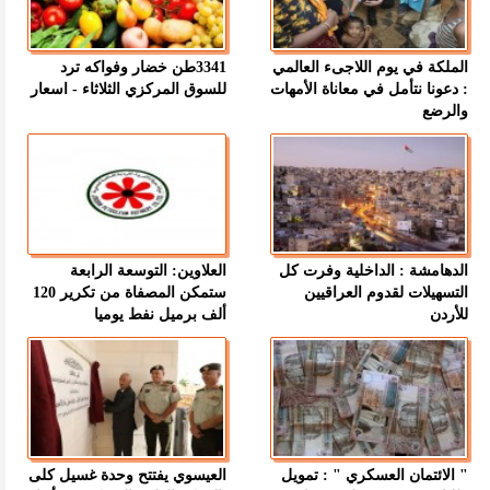
الملكة في يوم اللاجىء العالمي
3341طن خضار وفواكه ترد
: دعونا نتأمل في معاناة الأمهات
للسوق المركزي الثلاثاء - اسعار
والرضع
الدهامشة : الداخلية وفرت كل
العلاوين: التوسعة الرابعة
التسهيلات لقدوم العراقيين
ستمكن المصفاة من تكرير 120
للأردن
ألف برميل نفط يوميا
" الائتمان العسكري " : تمويل
العيسوي يفتتح وحدة غسيل كلى