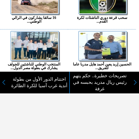
سحب قرعة دوري الناشئات لكرة
16 سائقا يشاركون في الرالي
القدم...
الوطني...
الحسين إربد يعين أحمد هايل مدربا عاما
المنتخب الوطني للناشئين للجولف
للفريق...
يشارك في بطولة مصر الدول...
تصريحات خطيرة.. حكم يتهم
اختتام الدور الأول من بطولة
المزيد ...
رئيس ريال مدريد بحبسه في
أندية غرب آسيا للكرة الطائرة
غرفة
اختيارات القراء
لا يوجد مقالات