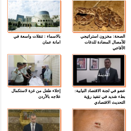
الصحة: مخزون استراتيجي
بالاسماء : تنقلات واسعة في
للأمصال المضادة للدغات
امانة عمان
الأفاعي
عضو في لجنة الاقتصاد النيابية:
إخلاء طفل من غزة لاستكمال
بطء شديد في تنفيذ رؤية
علاجه بالأردن
التحديث الاقتصادي