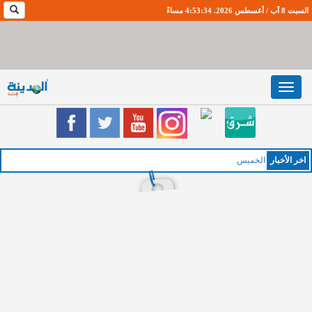
السبت 8 آب / أغسطس 2026. 4:53:35 مساءً
Toggle
navigation
اخر اﻷخبار
الخميس : طقس