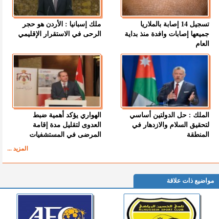
تسجيل 14 إصابة بالملاريا
ملك إسبانيا : الأردن هو حجر
جميعها إصابات وافدة منذ بداية
الرحى في الاستقرار الإقليمي
العام
الملك : حل الدولتين أساسي
الهواري يؤكد أهمية ضبط
لتحقيق السلام والازدهار في
العدوى لتقليل مدة إقامة
المنطقة
المرضى في المستشفيات
المزيد ...
مواضيع ذات علاقة