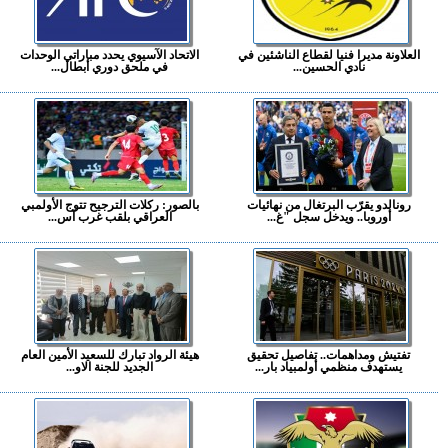
العلاونة مديرا فنيا لقطاع الناشئين في
الاتحاد الآسيوي يحدد مباراتي الوحدات
نادي الحسين...
في ملحق دوري أبطال...
رونالدو يقرّب البرتغال من نهائيات
بالصور: ركلات الترجيح تتوج الأولمبي
أوروبا.. ويدخل سجل "غ...
العراقي بلقب غرب آس...
تفتيش ومداهمات.. تفاصيل تحقيق
هيئة الرواد تبارك للسعيد الأمين العام
يستهدف منظمي أولمبياد بار...
الجديد للجنة الاو...