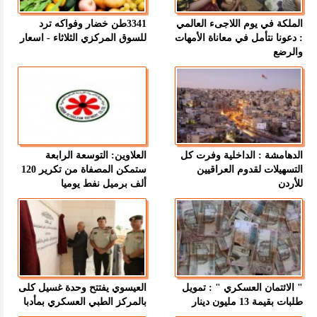
الملكة في يوم اللاجىء العالمي
3341طن خضار وفواكه ترد
: دعونا نتأمل في معاناة الأمهات
للسوق المركزي الثلاثاء - اسعار
والرضع
الدهامشة : الداخلية وفرت كل
العلاوين: التوسعة الرابعة
التسهيلات لقدوم العراقيين
ستمكن المصفاة من تكرير 120
للأردن
ألف برميل نفط يوميا
" الائتمان العسكري " : تمويل
العيسوي يفتتح وحدة غسيل كلى
طلبات بقيمة 13 مليون دينار
بالمركز الطبي العسكري بمأدبا