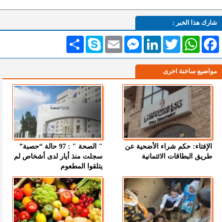
شارك هذا الخبر :
Facebook
WhatsApp
Twitter
LinkedIn
Messenger
Email
Skype
انشر
مواضيع ساخنة اخرى
الإفتاء: حكم شراء الأضحية عن
" الصحة " : 97 حالة “حصبة”
طريق البطاقات الائتمانية
سجلت منذ أيار لدى أشخاص لم
يتلقوا المطعوم