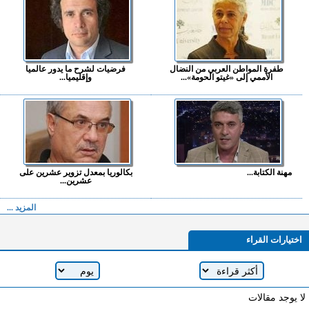
طفرة المواطن العربي من النضال
فرضيات لشرح ما يدور عالميا
الأممي إلى «غيتو الحومة»...
وإقليميا...
مهنة الكتابة...
بكالوريا بمعدل تزوير عشرين على
عشرين...
المزيد ...
اختيارات القراء
لا يوجد مقالات