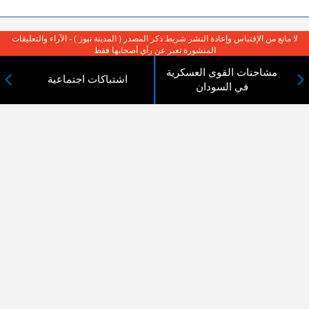
لا مانع من الإقتباس وإعادة النشر شريط ذكر المصدر ( المدينة نيوز ) - الآراء والتعليقات
المنشورة تعبر عن رأي أصحابها فقط
مشاحنات القوى العسكرية
اشتباكات اجتماعية
في السودان
عن المدينة الإخبارية
المدينة الإخبارية صحيفة الكترونية شاملة تابعة لشركة قنوات البث
الاردنية تنقل الاخبار المحلية الأردنية وأخبار فلسطين وأبرز الأخبار
العربية والدولية لحظة حدوثها بمهنية رفيعة ليكون العالم بما يجري
فيه وحوله بين يديكم بالكلمة والصورة من مصادرها الحقيقية.
عن الشركة
اتصل بنا
الهيكل التنظيمي
اعلن معنا
ارسل خبر او صورة