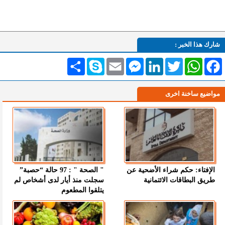
شارك هذا الخبر :
Facebook
WhatsApp
Twitter
LinkedIn
Messenger
Email
Skype
انشر
مواضيع ساخنة اخرى
الإفتاء: حكم شراء الأضحية عن
" الصحة " : 97 حالة “حصبة”
طريق البطاقات الائتمانية
سجلت منذ أيار لدى أشخاص لم
يتلقوا المطعوم