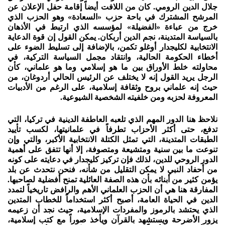
جلال الدين الرومي. كان من اللافت أيضاً إقامة حفل الإعلان عن
المرشح المشترك في باحة حزب «السعادة» وهو الحزب الذي
خرج من عباءة «الفضيلة» لمؤسسه الذي ارتبط في الأذهان
بالسياسة المتدينة، نجم الدين أربكان. يمكن القول إن قوة الدعاية
الانتخابية لكليجدار أوغلو تكمن، بالإضافة إلى تسليط الضوء على
أخطاء الحكومة الحالية، وانتقاد مجمل السياسة التركية، في
محاولته خلط الأوراق بين ما هو إسلامي وما هو علماني، كأن
الرجل يريد القول إنه لا يختلف عن الرئيس الحالي أردوغان، من
حيث إنه علماني بروح وثقافة إسلامية، على الرغم من الأدبيات
المعروفة لحزبه ومن خلفيته الشخصية الشيوعية.
نلاحظ هنا الدور المهم الذي تلعبه العاطفة الدينية في تركيا، التي
تدفع، حتى أكثر الأحزاب تطرفاً في علمانيتها، لكسب تأييد
الطبقات المتدينة، التي تمثل الكتلة الانتخابية الأكبر، والتي وإن
تنوعت ما بين سنية ومتشيعة ومتصوفة، إلا أنها تتفق على أهمية
الدور الروحي للدين، لذلك فإن تركيز كليجدار في دعايته على كونه
من أحفاد النبي لا يمكن التقليل من شأنه، فنحن نتحدث عن بلد
يؤمن كثير من أبنائه بأن هذه الصفة العائلية تمنح أفضلية لصاحبها.
المفارقة هنا هي أن الحزب العلماني الأهم والرافض تاريخياً لتمدد
الدين في الحياة العامة، أصبح أكثر استخداماً للخطاب المتدين
الذي يحتشد بالرموز والمفردات الإسلامية، حيث نجد أن زعيمه
يزور الأضرحة ويستشهد بالقرآن ويأخذ صوراً مع كتب إسلامية،