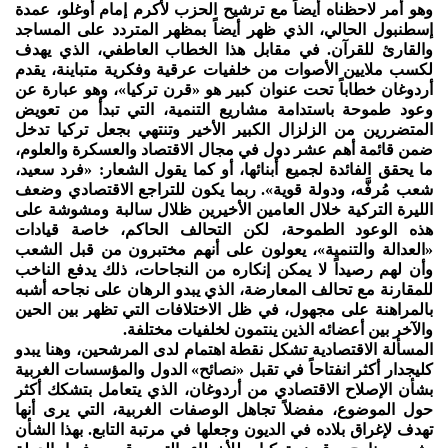
وهو أمر لاحظناه أيضاً مع ترشيح الحزب لأكرم إمام أوغلو، عمدة
إسطنبول الحالي، الذي ظهر أيضاً بمظهر المتردد على المساجد
والقارئ للقرآن. في مقابل هذا الخطاب العاطفي، الذي يهدف
لكسب ملايين الأصوات من خلفيات عرقية وفكرية متباينة، يقدم
أردوغان خطاباً تحت عنوان كبير هو «قرن تركيا»، وهو عبارة عن
وعود طموحة باستدامة مشاريع التنمية، التي تبدأ من تعويض
المتضررين من الزلزال الكبير الأخير وتنتهي بجعل تركيا تدخل
ضمن قائمة أهم عشر دول في مجال الاقتصاد والعسكرة والعلوم،
ما يحقق الفائدة لجميع أبنائها، أو كما يقول الشعار: «فرد سعيد،
شعب مُرفَّه، ودولة قوية». ربما يكون للتراجع الاقتصادي وضعف
الليرة التركية خلال العامين الأخيرين ظلال سالبة ومشوشة على
هذه الوعود الطموحة، لكن التحالف الحاكم، خاصة قيادات
«العدالة والتنمية»، يعولون على أنهم مختبرون من قبل الشعب
وأن لهم رصيداً لا يمكن إنكاره من النجاحات، ذلك يدفع الناخب
للمقارنة مع تحالف المعارضة، الذي يبدو الرهان على نجاحه أشبه
بالمراهنة على مجهول، في ظل الاختلافات التي تظهر بين الحين
والآخر بين أعضائه الذين ينتمون لخلفيات مختلفة.
المسألة الاقتصادية تشكل نقطة اهتمام لدى المرشحين، وهنا يبدو
كليجدار أكثر انفتاحاً في تقبل «نصائح» الدول والمؤسسات الغربية
بشأن الإصلاح الاقتصادي من أردوغان، الذي يتعامل بتشكك أكثر
حول الموضوع، مفضلاً تجاهل الوصفات الغربية، التي يرى أنها
تهدف لإغراق بلاده في الديون وجعلها في مرتبة التابع. بهذا الشأن