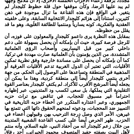
مجدداً، برفقة زعماء الأحزاب الخمسة الأخرى، إلا أن ملامح وجهها
لم يبد عليها الرضا، وكأن موقفها حول قلة حظوظ كليجدار لم
يتغير. في الواقع فإن هذه القناعة ما تزال موجودة في ذهن
كثيرين، استناداً إلى هزائم كليجدار الانتخابية السابقة، وعلى خلفيته
العقدية والفكرية، كونه يسارياً ومنتميا للطائفة العَلَوية، وهو ما قد
يقلل من حظوظه.
بمقابل هذه النظرة يرى داعمو كليجدار والمعولون على فوزه، أن
للرجل فرصة كبيرة، حيث أن بإمكانه أن يحصل بسهولة على دعم
داخلي كبير من قبل اليساريين وأصحاب الرؤى العلمانية
المتشددة، من الذين يؤمنون بأن العلمانية صارت مهددة في تركيا،
كما أن بإمكانه أن يحصل على مساندة خارجية وفق نظرية تمكين
الأقليات، التي تعتبر أن الدول الغربية تدعم الأقليات العرقية أو
المذهبية في المنطقة وتساعدها على الوصول إلى الحكم. من جهة
أخرى ينتمي كليجدار أيضاً إلى منطقة كردية، وهذا ما يمكن أن
يجعله أيضاً المرشح الأقرب للأكراد. لم يكتفِ كليجدار بعناصر القوة
التقليدية التي يملكها، بل سعى لكسب ود المتدينين، عبر إظهاره
احتراماً غير مسبوق للحجاب، في تناقض مع تراث حزبه
الجمهوري، وعبر اعتذاره المتكرر عن أخطاء حزبه التاريخية في
التمييز ضد المحجبات، ودعوته لمنحهم الحقوق ذاتها التي تتمتع بها
غيرهن، الأمر الذي وصل درجة الترحيب بهن وقبولهن أعضاء في
الحزب. ظهر الحرص أيضاً على كسب القاعدة الشعبية المتدينة
من خلال زعم كليجدار أنه من أحفاد النبي، عليه السلام، وأنه منتمٍ
لأهل البيت بصفته حفيد المتصوف محمود الحيراني، أحد رفاق