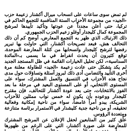
لم تمض سوى ساعات على انسحاب ميرال أكشنار زعيمة حزب
«الجيد» من مجموعة الأحزاب الستة المنافسة للتجمع الحاكم في
تركيا، حتى أعلن مجدداً عن عودتها وتأكيد تأييدها لمرشح
المجموعة كمال كليجدار أوغلو زعيم الحزب الجمهوري.
ذلك الارتباك، الذي ظهر به التجمع المعارض، أوضح كم أن ذلك
التحالف هش، فبعد تصريحات أكشنار، التي حاولت بها تبرير
رفضها لترشح كليجدار وانسحابها من كتلة المعارضة الموحدة،
توقع كثيرون أن يحدث انفراط في ما يسمى بـ»المائدة
السداسية»، لكن تحليل الخيارات القائمة في ظل المستجد الجديد
لم يكد يتشكل حتى عادت زعيمة «الجيد» للطاولة معلنة مرة
أخرى التأييد والتضامن. أدى ذلك لبروز أسئلة وتساؤلات حول مدى
نجاح هذه الأحزاب في التنسيق والعمل المشترك، سواء على
المستوى الانتخابي، أو على المستوى البعيد في مرحلة ما بعد
الفوز بالانتخابات، حتى بعد عودة أكشنار للتحالف، فإن مقترح
كليجدار ووعوده بأن يكون له خمس نواب ممثلين للأحزاب
الشريكة، يبدو أمراً غامضاً، سواء من ناحية إمكانية وفعالية
تحقيقه، أو من ناحية جدية كليشدار في الاستمرار برئاسة متنازعة
ومتعددة الرؤوس.
علّق كثير من المتابعين لحفل الإعلان عن المرشح المشترك
للمعارضة على صورة أكشنار، التي على الرغم من ظهورها