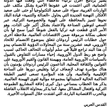
يشير برنامج «قرن تركيا» للأخطاء التي وقعت فيها الدولة
العثمانية، التي اعتمدت في عقودها الأخيرة بشكل مكثف على
الواردات الغربية، سواء على صعيد التكنولوجيا أو حتى على صعيد
الأفكار. النهضة الجديدة التي يحاول «العدالة والتنمية» قيادة البلاد
نحوها تتميز بالمحافظة على الهوية والخصوصية التركية، عبر
السعي لتوطين الصناعة والاعتماد بشكل أكبر على الذات، وهو
الأمر الذي قطعت فيه تركيا بالفعل شوطًا كبيراً سمح لها بأن
تحظى بمكانة مرموقة ضمن الاقتصادات العالمية. ملاحظة أخرى
حول خطابات الرئيس أردوغان تتعلق بموضوع الانضمام للاتحاد
الأوروبي، فبعد عشرين سنة من المحاولات الدؤوبة للانضمام، يبدو
أن هذا البند تراجع قليلاً في سلم أولويات التحالف الحاكم، لسبب
واضح هو ربط الدول الأوروبية، إحياء مسارات التفاوض بالقبول
بالسياسات الأوروبية العامة، وبهيمنة القانون والقيم الأوروبية على
القوانين والثقافة المحلية. الداعمون للرئيس أردوغان يؤمنون بأن
هناك مؤامرة تهدف لإضعاف تركيا وتقليص دورها على الساحة
الإقليمية والعالمية، وأن هذه المؤامرة تسعى لتغيير الطبقة
الحاكمة الحالية لاستبدالها بمجموعة موالية لقوى الهيمنة العالمية.
يذكر هذا الخطاب بمساعي دول كبرى إعاقة المشاريع الطموحة
التركية وافتعال المشاكل معها، كما يذكر بمحاولة الانقلاب الفاشلة
وبالحرب الاقتصادية الباردة، التي اشتدت خلال السنوات الأخيرة.
القدس العربي