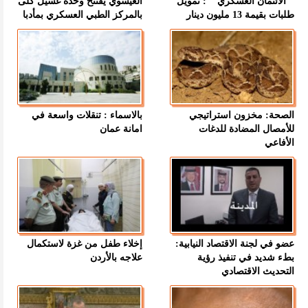
" الائتمان العسكري " : تمويل
العيسوي يفتتح وحدة غسيل كلى
طلبات بقيمة 13 مليون دينار
بالمركز الطبي العسكري بمأدبا
الصحة: مخزون استراتيجي
بالاسماء : تنقلات واسعة في
للأمصال المضادة للدغات
امانة عمان
الأفاعي
عضو في لجنة الاقتصاد النيابية:
إخلاء طفل من غزة لاستكمال
بطء شديد في تنفيذ رؤية
علاجه بالأردن
التحديث الاقتصادي