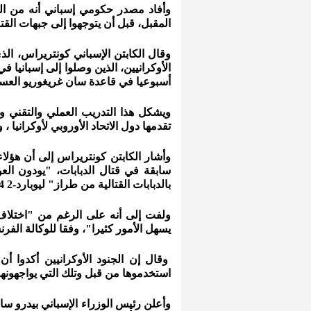
وأفاد مصدر حكومي إسباني أنه من المتوق
المقبل، قبل أن يتوجهوا إلى جبهات القتا
وقال الكابتن الإسباني كونتريراس، ا
أسبوعيا في قاعدة سان غريغوريو العس
ويشكل هذا التدريب العملي والتقني 
تقدمها دول الاتحاد الأوروبي لأوكرانيا ،
سابقة في قتال الدبابات، "يودون الع
بالدبابات القتالية من طراز" ليوبارد-2 A4"، كما أفادت فرانس برس.
ولفت إلى أنه على الرغم من "اختلاف ال
يسهل الأمور كثيرا"، وفقا للوكالة الفرن
وقال إن الجنود الأوكرانيين أكدوا أن
استخدموها من قبل وتلك التي يواجهونه