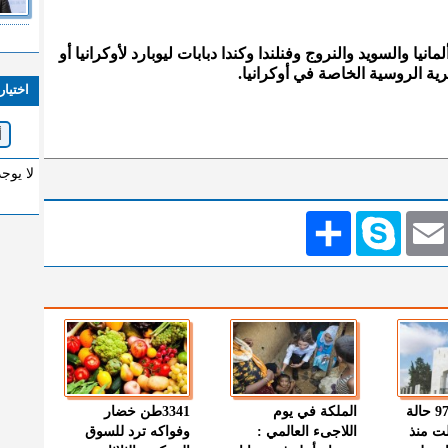
يا والسويد والنروج وفنلندا وكندا دبابات ليوبارد لأوكرانيا أو
ية الروسية الخاصة في أوكرانيا.
اختيار
لا يوج
Emai
Skype
انشر
" الصحة " : 97 حالة
الملكة في يوم
3341طن خضار
ت منذ
اللاجىء العالمي :
وفواكه ترد للسوق