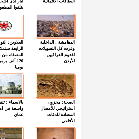
البطاقات الائتمانية
أيار لدى أشخ
يتلقوا المطعو
الدهامشة : الداخلية
العلاوين: الت
وفرت كل التسهيلات
الرابعة ستمك
لقدوم العراقيين
المصفاة من ت
للأردن
120 ألف بر
يوميا
الصحة: مخزون
بالاسماء : تنق
استراتيجي للأمصال
واسعة في اما
المضادة للدغات
عمان
الأفاعي