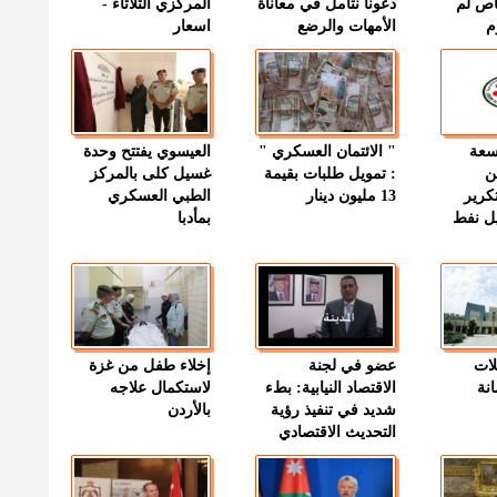
اص لم
دعونا نتأمل في معاناة
المركزي الثلاثاء -
م
الأمهات والرضع
اسعار
وسعة
" الائتمان العسكري "
العيسوي يفتتح وحدة
ن
: تمويل طلبات بقيمة
غسيل كلى بالمركز
كرير
13 مليون دينار
الطبي العسكري
ميل نفط
بمأدبا
لات
عضو في لجنة
إخلاء طفل من غزة
نة
الاقتصاد النيابية: بطء
لاستكمال علاجه
شديد في تنفيذ رؤية
بالأردن
التحديث الاقتصادي