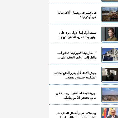
هل خسرت روسيا 4 آلاف دبابة
في أوكرانيا؟...
سيدة أوكرانيا الأولى ترد على
بوتين بعد تصريحاته عن "يهو...
"الخارجية الأميركية" تدعو اسـ
رائيل إلى "وقف العنف على ...
جيش الاحتـ لال يقرر الدفع بكتائب
عسكرية جديدة بالضفة...
دورية تابعة لفـ اغنر الروسية في
مالي تحتجز 21 موريتانيا...
وينسلاند: ندين أعمال العنف ضد
الفلسـ طينيين ونطالب إسرا...