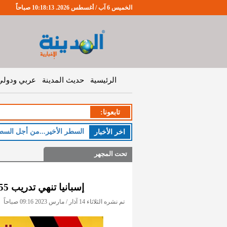
الخميس 6 آب / أغسطس 2026. 10:18:13 صباحاً
الرئيسية
حديث المدينة
عربي ودولي
تابعونا:
السطر الأخير...من أجل السط
اخر اﻷخبار
تحت المجهر
إسبانيا تنهي تدريب 55 جنديا أوكرانيا على استخدام "ليوبارد 2"
تم نشره الثلاثاء 14 آذار / مارس 2023 09:16 صباحاً