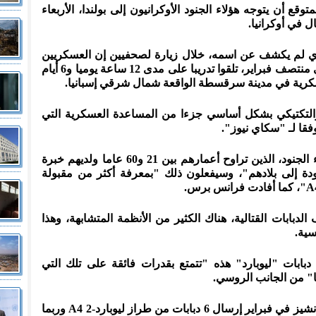
ع أن يتوجه هؤلاء الجنود الأوكرانيون إلى بولندا، الأربعاء
ل في أوكرانيا.
لذي لم يكشف عن اسمه، خلال زيارة لصحفيين إن العسكريين
الأوكرانيين، الذين وصلوا إلى إسبانيا في منتصف فبراير، تلقوا تدريبا على مدى 12 ساعة يوميا و6 أيام
كرية في مدينة سرقسطة الواقعة شمال شرقي إسبانيا.
والتكتيكي بشكل أساسي جزءا من المساعدة العسكرية التي
 وفقا لـ "سكاي نيوز".
وأشار الكابتن كونتريراس إلى أن هؤلاء الجنود، الذين تراوح أعمارهم بين 21 و60 عاما ولديهم خبرة
ودة إلى بلادهم"، وسيفعلون ذلك "بمعرفة أكثر من مقبولة
دبابات القتالية، هناك الكثير من الأنظمة المتشابهة، وهذا
سية.
 دبابات "ليوبارد" هذه "تتمتع بقدرات فائقة على تلك التي
ا" من الجانب الروسي.
وأعلن رئيس الوزراء الإسباني بيدرو سانشيز في فبراير إرسال 6 دبابات من طراز ليوبارد-2 A4 وربما