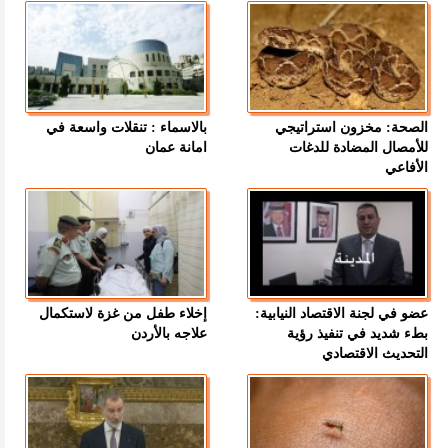
الصحة: مخزون استراتيجي
بالاسماء : تنقلات واسعة في
للأمصال المضادة للدغات
امانة عمان
الأفاعي
عضو في لجنة الاقتصاد النيابية:
إخلاء طفل من غزة لاستكمال
بطء شديد في تنفيذ رؤية
علاجه بالأردن
التحديث الاقتصادي