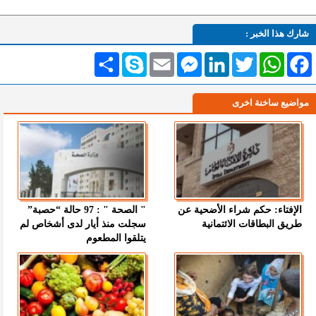
شارك هذا الخبر :
Facebook
WhatsApp
Twitter
LinkedIn
Messenger
Email
Skype
انشر
مواضيع ساخنة اخرى
الإفتاء: حكم شراء الأضحية عن
" الصحة " : 97 حالة “حصبة”
طريق البطاقات الائتمانية
سجلت منذ أيار لدى أشخاص لم
يتلقوا المطعوم