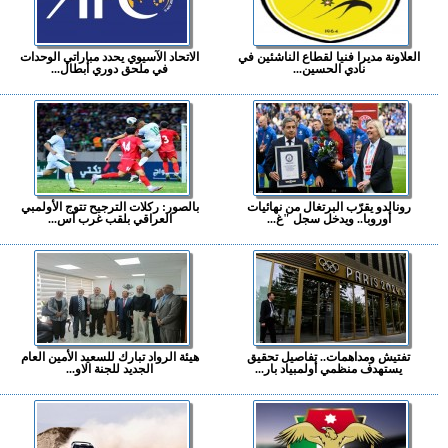
العلاونة مديرا فنيا لقطاع الناشئين في
الاتحاد الآسيوي يحدد مباراتي الوحدات
نادي الحسين...
في ملحق دوري أبطال...
رونالدو يقرّب البرتغال من نهائيات
بالصور: ركلات الترجيح تتوج الأولمبي
أوروبا.. ويدخل سجل "غ...
العراقي بلقب غرب آس...
تفتيش ومداهمات.. تفاصيل تحقيق
هيئة الرواد تبارك للسعيد الأمين العام
يستهدف منظمي أولمبياد بار...
الجديد للجنة الاو...