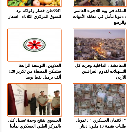
الملكة في يوم اللاجىء العالمي
3341طن خضار وفواكه ترد
: دعونا نتأمل في معاناة الأمهات
للسوق المركزي الثلاثاء - اسعار
والرضع
الدهامشة : الداخلية وفرت كل
العلاوين: التوسعة الرابعة
التسهيلات لقدوم العراقيين
ستمكن المصفاة من تكرير 120
للأردن
ألف برميل نفط يوميا
" الائتمان العسكري " : تمويل
العيسوي يفتتح وحدة غسيل كلى
طلبات بقيمة 13 مليون دينار
بالمركز الطبي العسكري بمأدبا