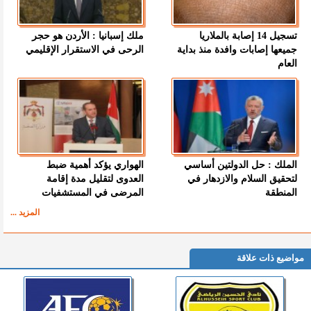
تسجيل 14 إصابة بالملاريا
ملك إسبانيا : الأردن هو حجر
جميعها إصابات وافدة منذ بداية
الرحى في الاستقرار الإقليمي
العام
الملك : حل الدولتين أساسي
الهواري يؤكد أهمية ضبط
لتحقيق السلام والازدهار في
العدوى لتقليل مدة إقامة
المنطقة
المرضى في المستشفيات
المزيد ...
مواضيع ذات علاقة