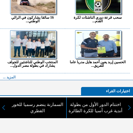
سحب قرعة دوري الناشئات لكرة
16 سائقا يشاركون في الرالي
القدم...
الوطني...
الحسين إربد يعين أحمد هايل مدربا عاما
المنتخب الوطني للناشئين للجولف
للفريق...
يشارك في بطولة مصر الدول...
المزيد ...
اختيارات القراء
اختتام الدور الأول من بطولة
السمارنة ينضم رسميا للخور
أندية غرب آسيا للكرة الطائرة
القطري
لا يوجد مقالات