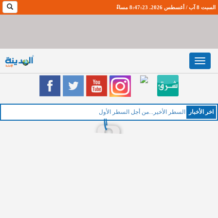
السبت 8 آب / أغسطس 2026. 8:47:23 مساءً
Toggle
navigation
اخر اﻷخبار
السطر الأخير...من أجل السطر الأول