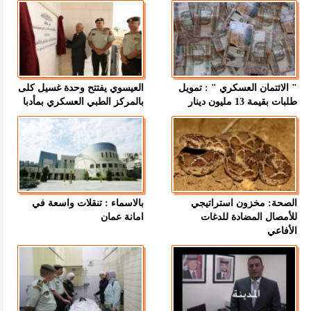
" الائتمان العسكري " : تمويل
العيسوي يفتتح وحدة غسيل كلى
طلبات بقيمة 13 مليون دينار
بالمركز الطبي العسكري بمأدبا
الصحة: مخزون استراتيجي
بالاسماء : تنقلات واسعة في
للأمصال المضادة للدغات
امانة عمان
الأفاعي