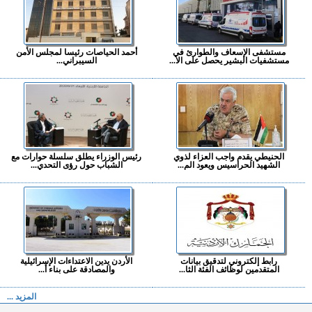
مستشفى الإسعاف والطوارئ في
أحمد الحياصات رئيسا لمجلس الأمن
مستشفيات البشير يحصل على الا...
السيبراني...
الحنيطي يقدم واجب العزاء لذوي
رئيس الوزراء يطلق سلسلة حوارات مع
الشهيد الحراسيس ويعود الم...
الشباب حول رؤى التحدي...
رابط إلكتروني لتدقيق بيانات
الأردن يدين الاعتداءات الإسرائيلية
المتقدمين لوظائف الفئة الثا...
والمصادقة على بناء أ...
المزيد ...