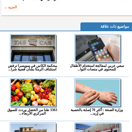
المزيد ...
مواضيع ذات علاقة
سعي عربي لمعالجة استخدام الأطفال
محكمة الكاس في سويسرا ترفض
للمحتوى في منصات التوا...
استئناف الرمثا بشأن قضية شرا...
وزارة الصحة : أكثر 70 إصابة بالحصبة
3363 طنا من الخضار وردت للسوق
في إربد...
المركزي الأربعاء...