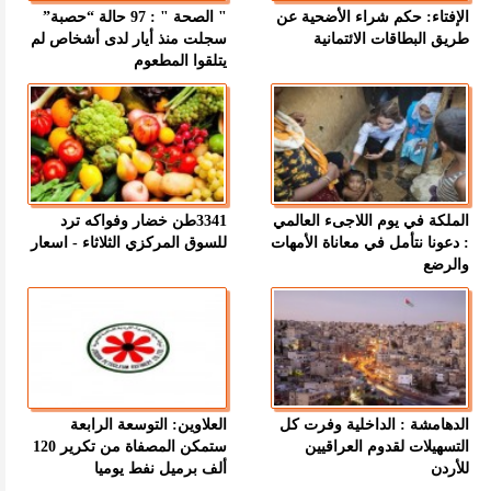
الإفتاء: حكم شراء الأضحية عن
" الصحة " : 97 حالة “حصبة”
طريق البطاقات الائتمانية
سجلت منذ أيار لدى أشخاص لم
يتلقوا المطعوم
الملكة في يوم اللاجىء العالمي
3341طن خضار وفواكه ترد
: دعونا نتأمل في معاناة الأمهات
للسوق المركزي الثلاثاء - اسعار
والرضع
الدهامشة : الداخلية وفرت كل
العلاوين: التوسعة الرابعة
التسهيلات لقدوم العراقيين
ستمكن المصفاة من تكرير 120
للأردن
ألف برميل نفط يوميا