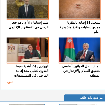
تسجيل 14 إصابة بالملاريا
ملك إسبانيا : الأردن هو حجر
جميعها إصابات وافدة منذ بداية
الرحى في الاستقرار الإقليمي
العام
الملك : حل الدولتين أساسي
الهواري يؤكد أهمية ضبط
لتحقيق السلام والازدهار في
العدوى لتقليل مدة إقامة
المنطقة
المرضى في المستشفيات
المزيد ...
مواضيع ذات علاقة