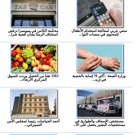
سعي عربي لمعالجة استخدام الأطفال
محكمة الكاس في سويسرا ترفض
للمحتوى في منصات التوا...
استئناف الرمثا بشأن قضية شرا...
وزارة الصحة : أكثر 70 إصابة بالحصبة
3363 طنا من الخضار وردت للسوق
في إربد...
المركزي الأربعاء...
مستشفى الإسعاف والطوارئ في
أحمد الحياصات رئيسا لمجلس الأمن
مستشفيات البشير يحصل على الا...
السيبراني...