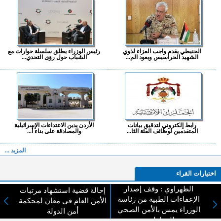
الحنيطي يقدم واجب العزاء لذوي
رئيس الوزراء يطلق سلسلة حوارات مع
الشهيد الحراسيس ويعود الم...
الشباب حول رؤى التحدي...
رابط إلكتروني لتدقيق بيانات
الأردن يدين الاعتداءات الإسرائيلية
المتقدمين لوظائف الفئة الثا...
والمصادقة على بناء أ...
المزيد ...
اختيارات القراء
الظهراوي : وقف إصدار
إحالة قضية استشهاد مرتبات
الإعفاءات الطبية من رئاسة
الأمن العام في معان لمحكمة
الوزراء يمس بالأمن الصحي
أمن الدولة
لا يوجد مقالات
للمواطنين