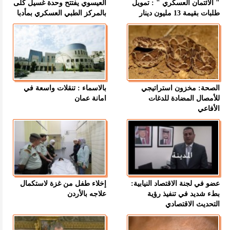
" الائتمان العسكري " : تمويل
العيسوي يفتتح وحدة غسيل كلى
طلبات بقيمة 13 مليون دينار
بالمركز الطبي العسكري بمأدبا
الصحة: مخزون استراتيجي
بالاسماء : تنقلات واسعة في
للأمصال المضادة للدغات
امانة عمان
الأفاعي
عضو في لجنة الاقتصاد النيابية:
إخلاء طفل من غزة لاستكمال
بطء شديد في تنفيذ رؤية
علاجه بالأردن
التحديث الاقتصادي