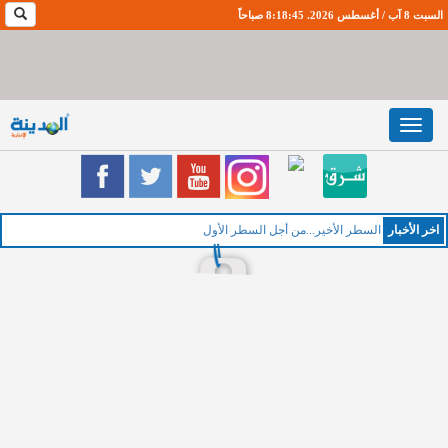
السبت 8 آب / أغسطس 2026. 8:18:46 صباحاً
Toggle
navigation
اخر اﻷخبار
السطر الأخير...من أجل السطر الأول