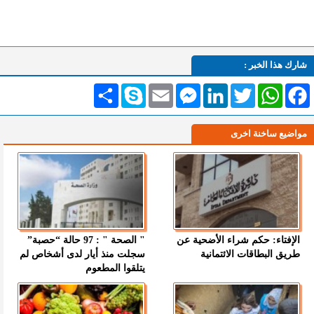
شارك هذا الخبر :
Facebook
WhatsApp
Twitter
LinkedIn
Messenger
Email
Skype
انشر
مواضيع ساخنة اخرى
الإفتاء: حكم شراء الأضحية عن
" الصحة " : 97 حالة “حصبة”
طريق البطاقات الائتمانية
سجلت منذ أيار لدى أشخاص لم
يتلقوا المطعوم