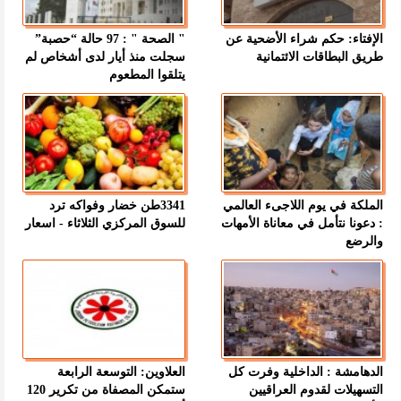
الإفتاء: حكم شراء الأضحية عن
" الصحة " : 97 حالة “حصبة”
طريق البطاقات الائتمانية
سجلت منذ أيار لدى أشخاص لم
يتلقوا المطعوم
الملكة في يوم اللاجىء العالمي
3341طن خضار وفواكه ترد
: دعونا نتأمل في معاناة الأمهات
للسوق المركزي الثلاثاء - اسعار
والرضع
الدهامشة : الداخلية وفرت كل
العلاوين: التوسعة الرابعة
التسهيلات لقدوم العراقيين
ستمكن المصفاة من تكرير 120