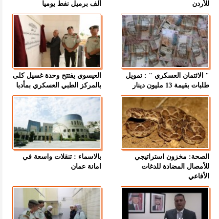
للأردن
ألف برميل نفط يوميا
" الائتمان العسكري " : تمويل
العيسوي يفتتح وحدة غسيل كلى
طلبات بقيمة 13 مليون دينار
بالمركز الطبي العسكري بمأدبا
الصحة: مخزون استراتيجي
بالاسماء : تنقلات واسعة في
للأمصال المضادة للدغات
امانة عمان
الأفاعي