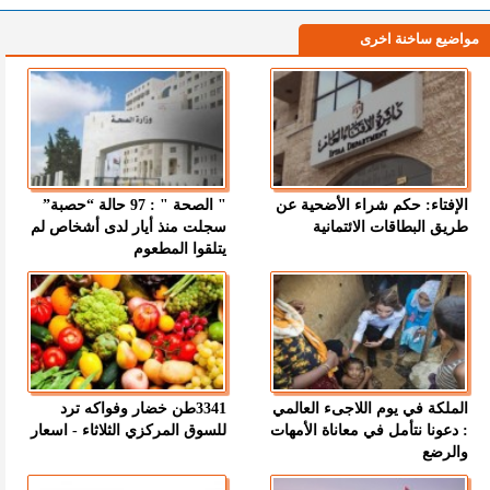
مواضيع ساخنة اخرى
الإفتاء: حكم شراء الأضحية عن
" الصحة " : 97 حالة “حصبة”
طريق البطاقات الائتمانية
سجلت منذ أيار لدى أشخاص لم
يتلقوا المطعوم
الملكة في يوم اللاجىء العالمي
3341طن خضار وفواكه ترد
: دعونا نتأمل في معاناة الأمهات
للسوق المركزي الثلاثاء - اسعار
والرضع