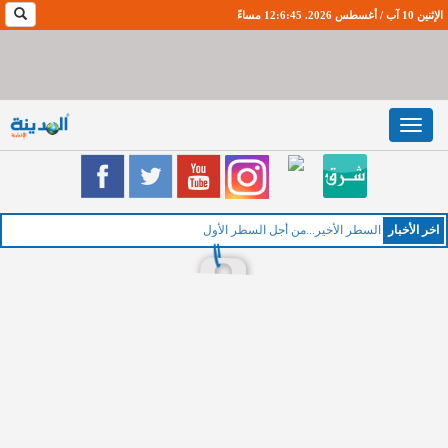
الإثنين 10 آب / أغسطس 2026. 12:6:46 مساءً
Toggle
navigation
اخر اﻷخبار
السطر الأخير...من أجل السطر الأول