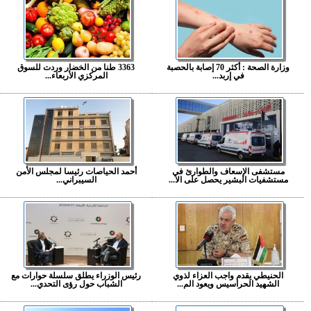
وزارة الصحة : أكثر 70 إصابة بالحصبة
3363 طنا من الخضار وردت للسوق
في إربد...
المركزي الأربعاء...
مستشفى الإسعاف والطوارئ في
أحمد الحياصات رئيسا لمجلس الأمن
مستشفيات البشير يحصل على الا...
السيبراني...
الحنيطي يقدم واجب العزاء لذوي
رئيس الوزراء يطلق سلسلة حوارات مع
الشهيد الحراسيس ويعود الم...
الشباب حول رؤى التحدي...