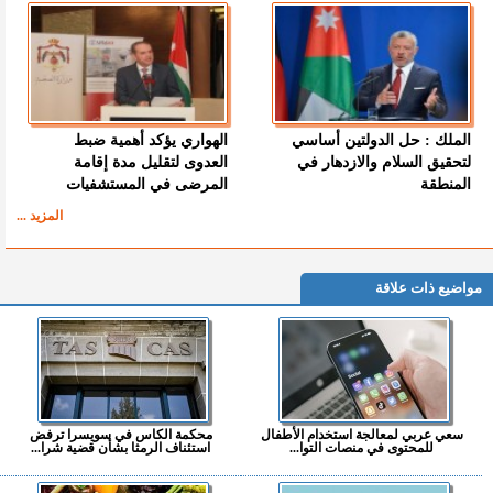
الملك : حل الدولتين أساسي
الهواري يؤكد أهمية ضبط
لتحقيق السلام والازدهار في
العدوى لتقليل مدة إقامة
المنطقة
المرضى في المستشفيات
المزيد ...
مواضيع ذات علاقة
سعي عربي لمعالجة استخدام الأطفال
محكمة الكاس في سويسرا ترفض
للمحتوى في منصات التوا...
استئناف الرمثا بشأن قضية شرا...