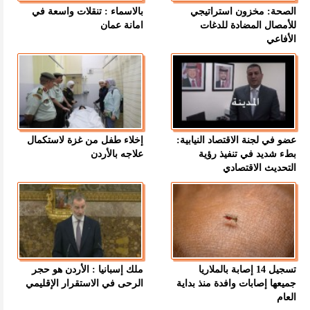
الصحة: مخزون استراتيجي
بالاسماء : تنقلات واسعة في
للأمصال المضادة للدغات
امانة عمان
الأفاعي
عضو في لجنة الاقتصاد النيابية:
إخلاء طفل من غزة لاستكمال
بطء شديد في تنفيذ رؤية
علاجه بالأردن
التحديث الاقتصادي
تسجيل 14 إصابة بالملاريا
ملك إسبانيا : الأردن هو حجر
جميعها إصابات وافدة منذ بداية
الرحى في الاستقرار الإقليمي
العام