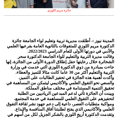
جائزة مريم اللوزي
المدينة نيوز :- أطلقت مديرية تربية وتعليم لواء الجامعة جائزة
الدكتورة مريم اللوزي للمتفوقات بالثانوية العامة بفرعيها العلمي
والأدبي في دورتها الأولى للعام الدراسي 2022/2023.
وقالت مديرة التربية والتعليم للواء الجامعة الدكتورة سحر
الشخاترة خلال رعايتها حفل إطلاق الدورة الأولى من الجائزة، إنها
جاءت بمبادرة من ذوي الدكتورة اللوزي التي خدمت في وزارة
التربية والتعليم أكثر من 30 عاما كانت مثالا للتميز والعطاء.
وأكدت أهمية هذه الجائزة في تحفيز الطالبات على التميز،
والسعي نحو التفوق العلمي والأكاديمي ليتمكن من المساهمة في
تحقيق التنمية المستدامة في مختلف مناطق المملكة.
وبينت أن الجائزة تأتي لدعم المبدعين الرياديين من الطلبة
لتحفيزهم على التفوق العلمي للمساهمة في خدمة المجتمع،
ومواكبة متطلبات العصر، داعية إلى دعم جهود نشر ثقافة التفوق
العلمي والأكاديمي الذي يفتح لطلبتنا آفاق المنافسة والإبداع.
وتقدمت الدكتورة أريج اللوزي بالشكر الجزيل لكل من أسهم في