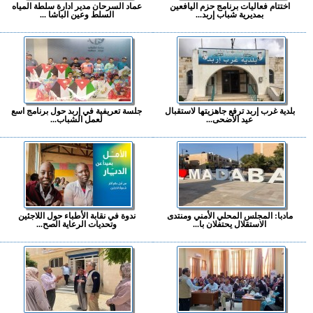
اختتام فعاليات برنامج حزم اليافعين
عماد السرحان مدير ادارة سلطة المياه
بمديرية شباب إربد...
السلط وعين الباشا ...
بلدية غرب إربد ترفع جاهزيتها لاستقبال
جلسة تعريفية في إربد حول برنامج اسع
عيد الأضحى...
لعمل الشباب...
مادبا: المجلس المحلي الأمني ومنتدى
ندوة في نقابة الأطباء حول اللاجئين
الاستقلال يحتفلان با...
وتحديات الرعاية الصح...