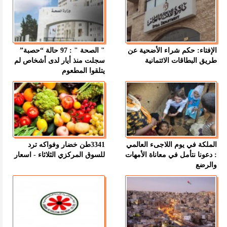
الإفتاء: حكم شراء الأضحية عن
" الصحة " : 97 حالة “حصبة”
طريق البطاقات الائتمانية
سجلت منذ أيار لدى أشخاص لم
يتلقوا المطعوم
الملكة في يوم اللاجىء العالمي
3341طن خضار وفواكه ترد
: دعونا نتأمل في معاناة الأمهات
للسوق المركزي الثلاثاء - اسعار
والرضع