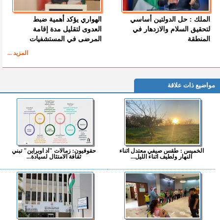
الملك : حل الدولتين أساسي
الهواري يؤكد أهمية ضبط
لتحقيق السلام والازدهار في
العدوى لتقليل مدة إقامة
المنطقة
المرضى في المستشفيات
المزيد ...
مواضيع ذات علاقة
الخميس : طقس صيفي معتدل اثناء
حقوقيون: زمالات "اد اوبراين" تبني
النهار ولطيف اثناء الليل...
ثقافة الامتثال لسيادة...