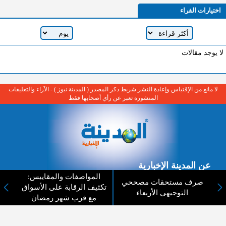
اختيارات القراء
لا يوجد مقالات
لا مانع من الإقتباس وإعادة النشر شريط ذكر المصدر ( المدينة نيوز ) - الآراء والتعليقات
المنشورة تعبر عن رأي أصحابها فقط
عن المدينة الإخبارية
المواصفات والمقاييس:
صرف مستحقات مصححي
المدينة الإخبارية صحيفة الكترونية شاملة تابعة لشركة قنوات البث
تكثيف الرقابة على الأسواق
التوجيهي الأربعاء
الاردنية تنقل الاخبار المحلية الأردنية وأخبار فلسطين وأبرز الأخبار
مع قرب شهر رمضان
العربية والدولية لحظة حدوثها بمهنية رفيعة ليكون العالم بما يجري
فيه وحوله بين يديكم بالكلمة والصورة من مصادرها الحقيقية.