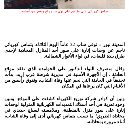
تماس كهربائي على طريق عام ينهي حياة راعٍ وبعضٍ من أغنامه
المدينة نيوز :-
توفي شاب 22 عاماً اليوم الثلاثاء، بتماس كهربائي
ناجم عن وحدات إنارة على سور أحد المنازل المحاذية لإحدى
طرق بلدة قليعات، في لواء الأغوار الشمالية.
وقال متصرف اللواء الدكتور علي الحوامدة الذي تفقد موقع
الحادثة ، إن الأجهزة الأمنية في مديرية شرطة غرب إربد، بدأت
تحقيقاً في الحادثة التي نجم عنها وفاة الشاب، ونفوق رأسين من
الأغنام التي كان يرعاها في المكان.
وبين أن كوادر شركة توزيع الكهرباء كشفت على الموقع، وتبين
وجود تعرية في أحد أسلاك التمديدات الكهربائية المنزلية لوحدات
إنارة على سور منزل بالمنطقة، وملامسته لسياج حديدي في
محاذاة الطريق؛ ما تسبب بتماس كهربائي أدى إلى وفاة الشاب،
أثناء مروره بمحاذاته.