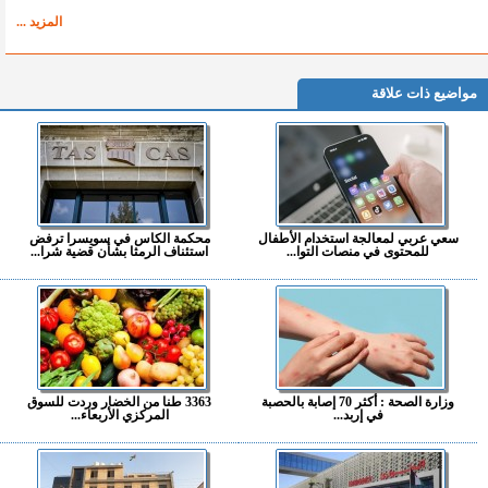
المزيد ...
مواضيع ذات علاقة
سعي عربي لمعالجة استخدام الأطفال
محكمة الكاس في سويسرا ترفض
للمحتوى في منصات التوا...
استئناف الرمثا بشأن قضية شرا...
وزارة الصحة : أكثر 70 إصابة بالحصبة
3363 طنا من الخضار وردت للسوق
في إربد...
المركزي الأربعاء...