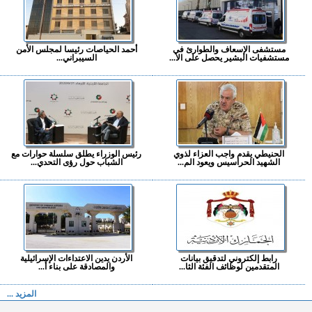
مستشفى الإسعاف والطوارئ في
أحمد الحياصات رئيسا لمجلس الأمن
مستشفيات البشير يحصل على الا...
السيبراني...
الحنيطي يقدم واجب العزاء لذوي
رئيس الوزراء يطلق سلسلة حوارات مع
الشهيد الحراسيس ويعود الم...
الشباب حول رؤى التحدي...
رابط إلكتروني لتدقيق بيانات
الأردن يدين الاعتداءات الإسرائيلية
المتقدمين لوظائف الفئة الثا...
والمصادقة على بناء أ...
المزيد ...