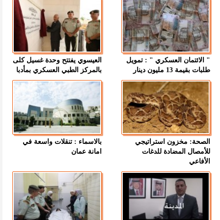
" الائتمان العسكري " : تمويل
العيسوي يفتتح وحدة غسيل كلى
طلبات بقيمة 13 مليون دينار
بالمركز الطبي العسكري بمأدبا
الصحة: مخزون استراتيجي
بالاسماء : تنقلات واسعة في
للأمصال المضادة للدغات
امانة عمان
الأفاعي