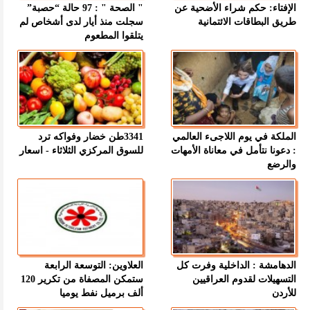
الإفتاء: حكم شراء الأضحية عن
" الصحة " : 97 حالة “حصبة”
طريق البطاقات الائتمانية
سجلت منذ أيار لدى أشخاص لم
يتلقوا المطعوم
الملكة في يوم اللاجىء العالمي
3341طن خضار وفواكه ترد
: دعونا نتأمل في معاناة الأمهات
للسوق المركزي الثلاثاء - اسعار
والرضع
الدهامشة : الداخلية وفرت كل
العلاوين: التوسعة الرابعة
التسهيلات لقدوم العراقيين
ستمكن المصفاة من تكرير 120
للأردن
ألف برميل نفط يوميا