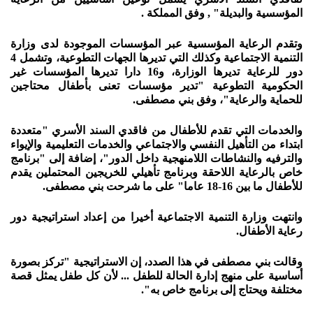
المؤسسية والبديلة" , وفق المملكة .
وتقدم الرعاية المؤسسية عبر المؤسسات الموجودة لدى وزارة
التنمية الاجتماعية وكذلك التي تديرها الجهات التطوعية، وتشمل 4
دور للرعاية تديرها الوزارة، و16 دارا تديرها المؤسسات غير
الحكومية التطوعية "تدير مؤسسات تعنى بأطفال محتاجين
للحماية والرعاية"، وفق بني مصطفى.
والخدمات التي تقدم للأطفال من فاقدي السند الأسري "متعددة
ابتداء من التأهيل النفسي والاجتماعي والخدمات التعليمية والإيواء
والترفيه والنشاطات اللامنهجية داخل الدور"، إضافة إلى "برنامج
خاص بالرعاية اللاحقة وبرنامج تأهيلي للخريجين المحتملين يقدم
للأطفال ما بين 16-18 عاما" على ما شرحت بني مصطفى.
وانتهت وزارة التنمية الاجتماعية أخيرا من إعداد استراتيجية دور
رعاية الأطفال.
وقالت بني مصطفى في هذا الصدد، إن الاستراتيجية "تركز بصورة
أساسية على منهج إدارة الحالة للطفل ... لأن كل طفل يمثل قصة
مختلفة ويحتاج إلى برنامج خاص به".