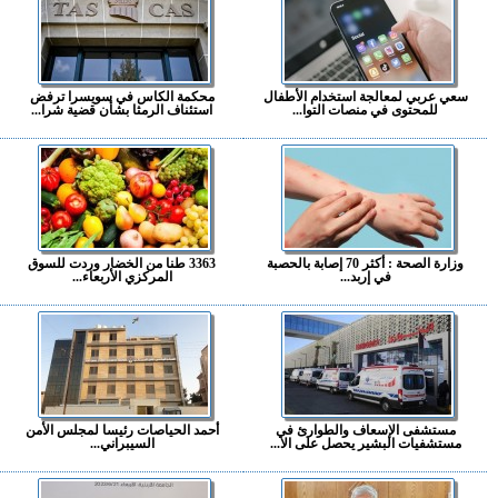
سعي عربي لمعالجة استخدام الأطفال
محكمة الكاس في سويسرا ترفض
للمحتوى في منصات التوا...
استئناف الرمثا بشأن قضية شرا...
وزارة الصحة : أكثر 70 إصابة بالحصبة
3363 طنا من الخضار وردت للسوق
في إربد...
المركزي الأربعاء...
مستشفى الإسعاف والطوارئ في
أحمد الحياصات رئيسا لمجلس الأمن
مستشفيات البشير يحصل على الا...
السيبراني...