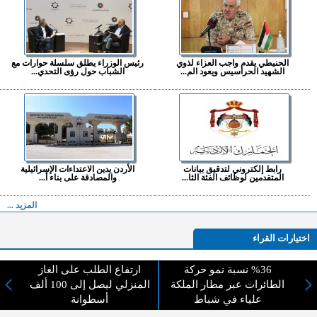
الحنيطي يقدم واجب العزاء لذوي
رئيس الوزراء يطلق سلسلة حوارات مع
الشهيد الحراسيس ويعود الم...
الشباب حول رؤى التحدي...
رابط إلكتروني لتدقيق بيانات
الأردن يدين الاعتداءات الإسرائيلية
المتقدمين لوظائف الفئة الثا...
والمصادقة على بناء أ...
المزيد ...
اختيارات القراء
%36 نسبة نمو حركة
ارتفاع الطلب على الغاز
الطائرات عبر مطار الملكة
المنزلي ليصل إلى 100 ألف
لا يوجد مقالات
علياء في شباط
أسطوانة