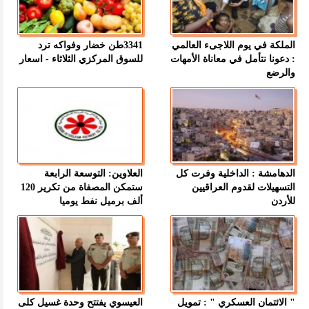
الملكة في يوم اللاجىء العالمي
3341طن خضار وفواكه ترد
: دعونا نتأمل في معاناة الأمهات
للسوق المركزي الثلاثاء - اسعار
والرضع
الدهامشة : الداخلية وفرت كل
العلاوين: التوسعة الرابعة
التسهيلات لقدوم العراقيين
ستمكن المصفاة من تكرير 120
للأردن
ألف برميل نفط يوميا
" الائتمان العسكري " : تمويل
العيسوي يفتتح وحدة غسيل كلى