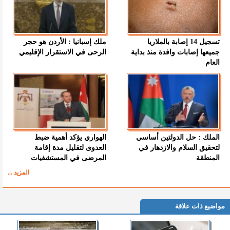
تسجيل 14 إصابة بالملاريا
ملك إسبانيا : الأردن هو حجر
جميعها إصابات وافدة منذ بداية
الرحى في الاستقرار الإقليمي
العام
الملك : حل الدولتين أساسي
الهواري يؤكد أهمية ضبط
لتحقيق السلام والازدهار في
العدوى لتقليل مدة إقامة
المنطقة
المرضى في المستشفيات
المزيد ...
مواضيع ذات علاقة