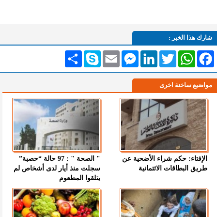
شارك هذا الخبر :
Facebook
WhatsApp
Twitter
LinkedIn
Messenger
Email
Skype
انشر
مواضيع ساخنة اخرى
الإفتاء: حكم شراء الأضحية عن
" الصحة " : 97 حالة “حصبة”
طريق البطاقات الائتمانية
سجلت منذ أيار لدى أشخاص لم
يتلقوا المطعوم