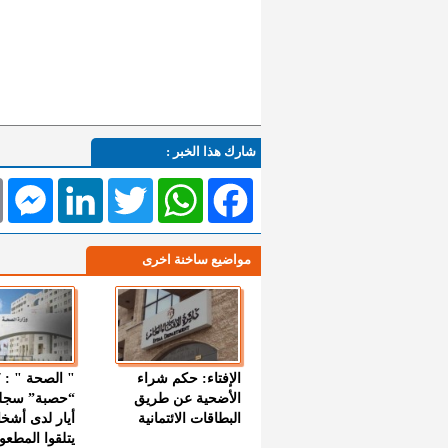
شارك هذا الخبر :
l
Messenger
LinkedIn
Twitter
WhatsApp
Facebook
مواضيع ساخنة اخرى
الإفتاء: حكم شراء
الأضحية عن طريق
“حصبة” سجل
البطاقات الائتمانية
أيار لدى أشخ
يتلقوا المطعو