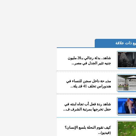
ع ذات علاقة
شاهد.. بدلة رجالي بـ20 مليون
جنيه تثير الجدل في مصر...
مذبـ حة داخل سجن للنساء في
هندوراس تخلف 41 قتـ يلة...
شاهد ردة فعل أب تجاه ابنته في
حفل تخرجها بمرتبة الشرف ف...
كيف تقوم النحلة بلسع الإنسان؟
(فيديو)...