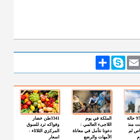
Emai
Skype
انشر
" الصحة " : 97 حالة
الملكة في يوم
3341طن خضار
ت منذ
اللاجىء العالمي :
وفواكه ترد للسوق
اص لم
دعونا نتأمل في معاناة
المركزي الثلاثاء -
م
الأمهات والرضع
اسعار