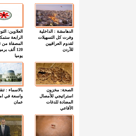
الدهامشة : الداخلية
العلاوين: الت
وفرت كل التسهيلات
الرابعة ستمك
لقدوم العراقيين
المصفاة من ت
للأردن
120 ألف بر
يوميا
الصحة: مخزون
بالاسماء : تنق
استراتيجي للأمصال
واسعة في اما
المضادة للدغات
عمان
الأفاعي