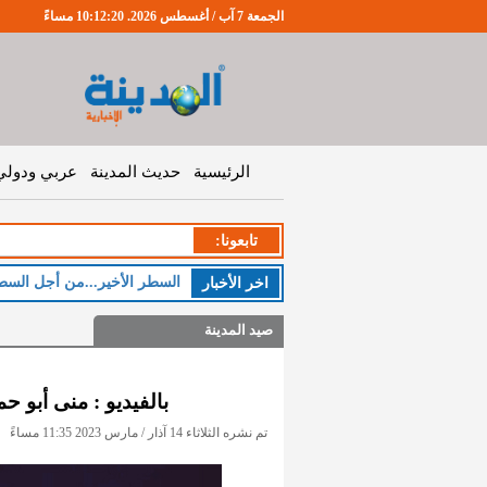
الجمعة 7 آب / أغسطس 2026. 10:12:21 مساءً
الرئيسية
حديث المدينة
عربي ودولي
تابعونا:
السطر الأخير...من أجل السط
اخر اﻷخبار
صيد المدينة
بالفيديو : منى أبو ح
تم نشره الثلاثاء 14 آذار / مارس 2023 11:35 مساءً