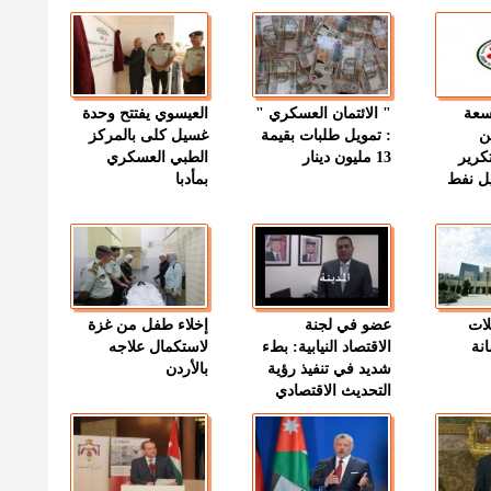
وسعة
" الائتمان العسكري "
العيسوي يفتتح وحدة
ن
: تمويل طلبات بقيمة
غسيل كلى بالمركز
كرير
13 مليون دينار
الطبي العسكري
ميل نفط
بمأدبا
لات
عضو في لجنة
إخلاء طفل من غزة
نة
الاقتصاد النيابية: بطء
لاستكمال علاجه
شديد في تنفيذ رؤية
بالأردن
التحديث الاقتصادي