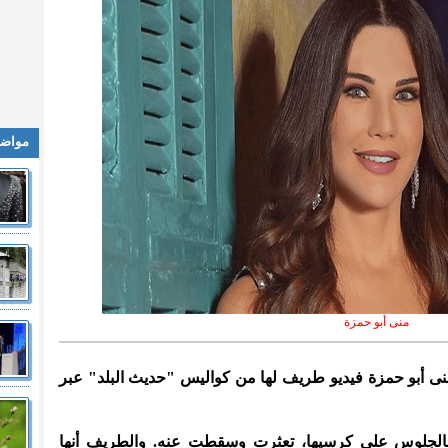
مواضي
منى أبو حمزة
منى أبو حمزة فيديو طريف لها من كواليس "حديث البلد" عبر
بالجلوس على كرسيها، تعثرت وسقطت عنه. والطريف أنها