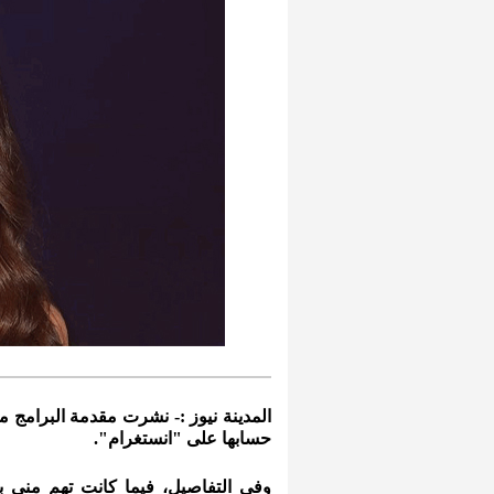
المدينة نيوز :- نشرت مقدمة البرامج 
حسابها على "انستغرام".
وفي التفاصيل، فيما كانت تهم منى 