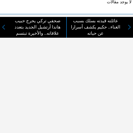
لا يوجد مقالات
عائلته قيدته بسلك بسبب
صحفي تركي يحرج حبيب
لا مانع من الإقتباس وإعادة النشر شريط ذكر المصدر ( المدينة نيوز ) - الآراء والتعليقات
الغناء.. حكيم يكشف أسرارا
هاندا أرتشيل الجديد بتعدد
المنشورة تعبر عن رأي أصحابها فقط
عن حياته
علاقاته.. والأخيرة تبتسم
عن المدينة الإخبارية
المدينة الإخبارية صحيفة الكترونية شاملة تابعة لشركة قنوات البث
الاردنية تنقل الاخبار المحلية الأردنية وأخبار فلسطين وأبرز الأخبار
العربية والدولية لحظة حدوثها بمهنية رفيعة ليكون العالم بما يجري
فيه وحوله بين يديكم بالكلمة والصورة من مصادرها الحقيقية.
عن الشركة
اتصل بنا
الهيكل التنظيمي
اعلن معنا