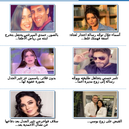
أسماء جلال توجّه رسالة اعتذار لفتاة:
بالصور.. حمدي الميرغني يحتفل بتخرج
آسفة فهمتك غلط...
ابنته من رياض الأطفا...
تامر حسني يتجاهل طليقته ويوجّه
بدون فلاتر.. ياسمين عز تثير الجدل
رسالة إلى زوج مديرة أعما...
بصورة عفوية لها...
القبض على زوج بوسي...
سلاف فواخرجي تثير الجدل بعد دفاعها
عن نضال الاحمدية بعد...