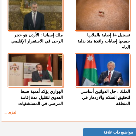
تسجيل 14 إصابة بالملاريا
ملك إسبانيا : الأردن هو حجر
جميعها إصابات وافدة منذ بداية
الرحى في الاستقرار الإقليمي
العام
الملك : حل الدولتين أساسي
الهواري يؤكد أهمية ضبط
لتحقيق السلام والازدهار في
العدوى لتقليل مدة إقامة
المنطقة
المرضى في المستشفيات
المزيد ...
مواضيع ذات علاقة