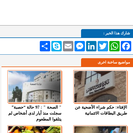
شارك هذا الخبر :
Facebook
WhatsApp
Twitter
LinkedIn
Messenger
Email
Skype
انشر
مواضيع ساخنة اخرى
الإفتاء: حكم شراء الأضحية عن
" الصحة " : 97 حالة “حصبة”
طريق البطاقات الائتمانية
سجلت منذ أيار لدى أشخاص لم
يتلقوا المطعوم