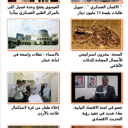
" الائتمان العسكري " : تمويل
العيسوي يفتتح وحدة غسيل كلى
طلبات بقيمة 13 مليون دينار
بالمركز الطبي العسكري بمأدبا
الصحة: مخزون استراتيجي
بالاسماء : تنقلات واسعة في
للأمصال المضادة للدغات
امانة عمان
الأفاعي
عضو في لجنة الاقتصاد النيابية:
إخلاء طفل من غزة لاستكمال
بطء شديد في تنفيذ رؤية
علاجه بالأردن
التحديث الاقتصادي