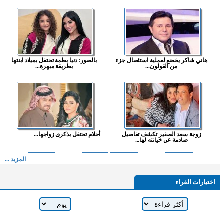
هاني شاكر يخضع لعملية استئصال جزء
بالصور: دنيا بطمة تحتفل بميلاد ابنتها
من القولون...
بطريقة مبهرة...
زوجة سعد الصغير تكشف تفاصيل
أحلام تحتفل بذكرى زواجها...
صادمة عن خيانته لها...
المزيد ...
اختيارات القراء