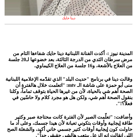
دينا حايك
المدينة نيوز :- أكدت الفنانة اللبنانية دينا حايك شفاءها التام من
مرض سرطان الثدي من الدرجة الثالثة، بعد خضوعها لـ20 جلسة
من العلاج بالأشعة، و16 جلسة من العلاج الكيماوي.
وقالت دينا في برنامج "حديث البلد" الذي تقدّمه الإعلامية اللبنانية
منى أبو حمزة على شاشة الـ mtv: "اتعلمت خلال هالفترة أن
الصحة أهم شي بالحياة، لأن من غيرها الحياة بتوقف تماماً، وكلنا
بنقول الصحة أهم شي، ولكن هل هو مجرد كلام ولا حاسّين في
فعلاً؟!".
وأضافت: "تعلّمت الصبر لأن الفترة كانت محتاجة صبر وكتير
طاقة إيجابية وأوقات بتكوني تعبانة لأن هيدا جسمك، وعلى أد ما
حاولت كون إيجابية أوقات كتير جسمي خاني أكيد، والشغلة الصح
اللي انقالت إنه الزعل بيتعب هالشي حقيقي جداً".