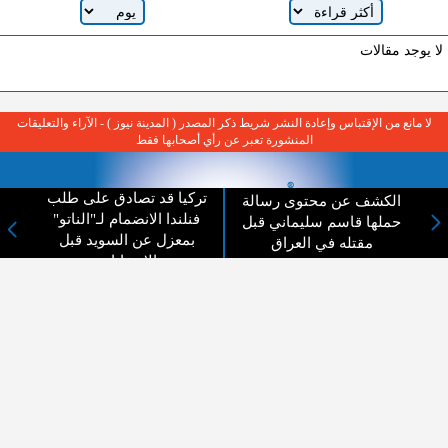
لا يوجد مقالات
لا مانع من الإقتباس وإعادة النشر شريط ذكر المصدر ( المدينة نيوز ) - الآراء والتعليقات
المنشورة تعبر عن رأي أصحابها فقط
تركيا قد تصادق على طلب
الكشف عن محتوى رسالة
فنلندا الانضمام لـ"الناتو"
حملها قاسم سليماني قبل
بمعزل عن السويد قبل
مقتله في العراق
الانتخابات
عن المدينة الإخبارية
المدينة الإخبارية صحيفة الكترونية شاملة تابعة لشركة قنوات البث
الاردنية تنقل الاخبار المحلية الأردنية وأخبار فلسطين وأبرز الأخبار
العربية والدولية لحظة حدوثها بمهنية رفيعة ليكون العالم بما يجري
فيه وحوله بين يديكم بالكلمة والصورة من مصادرها الحقيقية.
عن الشركة
اتصل بنا