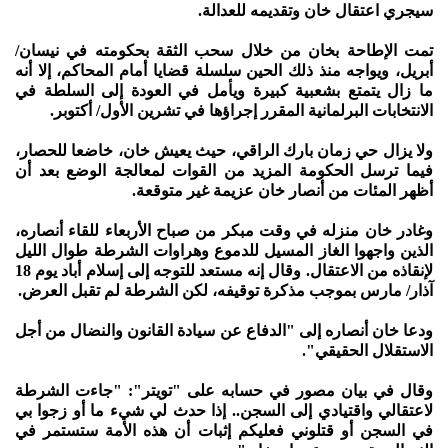
سيجري اعتقال خان وتقديمه للعدالة.
تمت الإطاحة بخان من خلال سحب الثقة بحكومته في نيسان/
أبريل، ويواجه منذ ذلك الحين سلسلة قضايا أمام المحاكم، إلا أنه
ما زال يتمتع بشعبية كبيرة ويأمل في العودة إلى السلطة في
الانتخابات البرلمانية المقرر إجراؤها في تشرين الأول/ أكتوبر.
ولا يزال حي زمان بارك الراقي، حيث يعيش خان، خاضعا للحصار،
فيما ترسل الحكومة المزيد من القوات لمعالجة الوضع بعد أن
أظهر المئات من أنصار خان عزيمة غير متوقعة.
وغادر خان منزله في وقت مبكر من صباح الأربعاء للقاء أنصاره،
الذين واجهوا الغاز المسيل للدموع وهراوات الشرطة طوال الليل
لإنقاذه من الاعتقال. وقال إنه مستعد للتوجه إلى إسلام أباد يوم 18
آذار/ مارس بموجب مذكرة توقيفه، لكن الشرطة لم تقبل العرض.
ودعا خان أنصاره إلى "الدفاع عن سيادة القانون والنضال من أجل
الاستقلال الحقيقي".
وقال في بيان مصور في حسابه على "تويتر": "جاءت الشرطة
لاعتقالي واقتيادي إلى السجن.. إذا حدث لي شيء ما أو زجوا بي
في السجن أو قتلوني فعليكم إثبات أن هذه الأمة ستستمر في