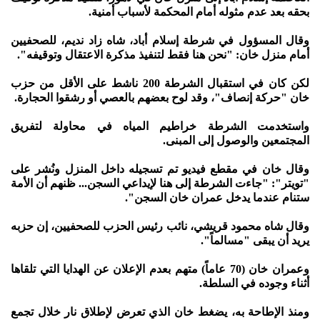
بحقه بعد عدم مثوله أمام المحكمة لأسباب أمنية.
وقال المسؤول في شرطة إسلام أباد، شاه زاد نديم، للصحفيين
أمام منزل خان: "نحن هنا فقط لتنفيذ مذكرة الاعتقال وتوقيفه".
لكن كان في استقبال الشرطة 200 ناشط على الأقل من حزب
خان "حركة إنصاف"، وقد لوح بعضهم بالعصي أو رشقوا الحجارة.
واستخدمت الشرطة خراطيم المياه في محاولة لتفريق
المجتمعين والوصول إلى المبنى.
وقال خان في مقطع فيديو تم تسجيله داخل المنزل ونُشر على
"تويتر": "جاءت الشرطة إلى هنا لإيداعي السجن... ظنهم أن الأمة
ستنام عندما يدخل عمران خان السجن".
وقال شاه محمود قريشي، نائب رئيس الحزب للصحفيين، إن حزبه
يريد أن يبقى "مسالماً".
وعمران خان (70 عاماً) متهم بعدم الإعلان عن الهدايا التي تلقاها
أثناء وجوده في السلطة.
ومنذ الإطاحة به، يضغط خان الذي تعرض لإطلاق نار خلال تجمع