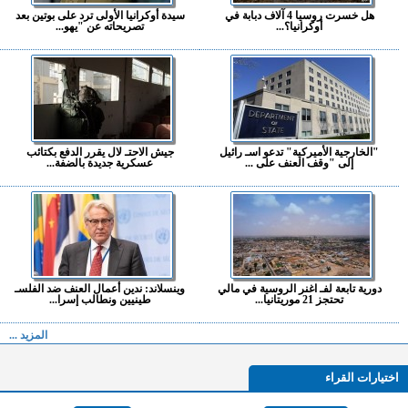
هل خسرت روسيا 4 آلاف دبابة في
سيدة أوكرانيا الأولى ترد على بوتين بعد
أوكرانيا؟...
تصريحاته عن "يهو...
"الخارجية الأميركية" تدعو اسـ رائيل
جيش الاحتـ لال يقرر الدفع بكتائب
إلى "وقف العنف على ...
عسكرية جديدة بالضفة...
دورية تابعة لفـ اغنر الروسية في مالي
وينسلاند: ندين أعمال العنف ضد الفلسـ
تحتجز 21 موريتانيا...
طينيين ونطالب إسرا...
المزيد ...
اختيارات القراء