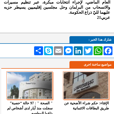
العام الماضي، لإجراء انتخابات مبكرة، عبر تنظيم مسيرات
والانسحاب من البرلمان وحل مجلسين إقليميين يسيطر حزبه
عليهما لليّ ذراع الحكومة.
عربي21
شارك هذا الخبر :
Facebook
WhatsApp
Twitter
LinkedIn
Messenger
Email
Skype
انشر
مواضيع ساخنة اخرى
الإفتاء: حكم شراء الأضحية عن
" الصحة " : 97 حالة “حصبة”
طريق البطاقات الائتمانية
سجلت منذ أيار لدى أشخاص لم
يتلقوا المطعوم