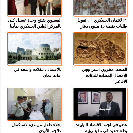
" الائتمان العسكري " : تمويل
العيسوي يفتتح وحدة غسيل كلى
طلبات بقيمة 13 مليون دينار
بالمركز الطبي العسكري بمأدبا
الصحة: مخزون استراتيجي
بالاسماء : تنقلات واسعة في
للأمصال المضادة للدغات
امانة عمان
الأفاعي
عضو في لجنة الاقتصاد النيابية:
إخلاء طفل من غزة لاستكمال
بطء شديد في تنفيذ رؤية
علاجه بالأردن