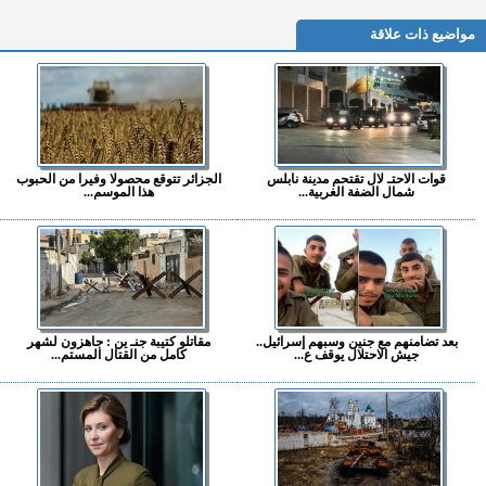
مواضيع ذات علاقة
قوات الاحتـ لال تقتحم مدينة نابلس
الجزائر تتوقع محصولا وفيرا من الحبوب
شمال الضفة الغربية...
هذا الموسم...
بعد تضامنهم مع جنين وسبهم إسرائيل..
مقاتلو كتيبة جنـ ين : جاهزون لشهر
جيش الاحتلال يوقف ع...
كامل من القتال المستم...