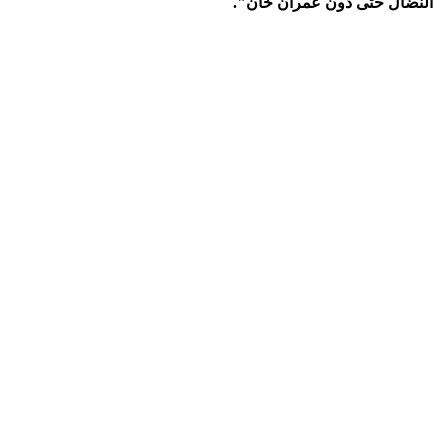
النضال حتى دون عمران خان".