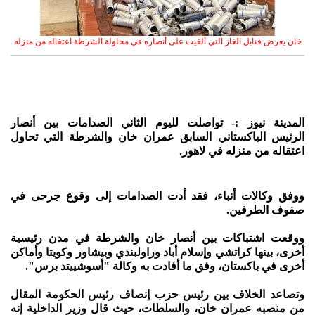
خان يعرض قنابل الغاز التي ألقيت على أنصاره في محاولة الشرطة اعتقاله من منزله
المدينة نيوز :- تواصلت لليوم الثاني الصدامات بين أنصار
الرئيس الباكستاني السابق عمران خان والشرطة التي تحاول
اعتقاله من منزله في لاهور.
ووفق وكالات أنباء، فقد أدت الصدامات إلى وقوع جرحى في
صفوف الطرفين.
ووقعت اشتباكات بين أنصار خان والشرطة في مدن رئيسية
أخرى، بينها كراتشي وإسلام أباد وراولبندي وبيشاور وكويتا وأماكن
أخرى في باكستان، وفق ما أفادت به وكالة "أسوشييتد برس".
وتصاعد الخلاف بين رئيس حزب إنصاف رئيس الحكومة المقال
من منصبه عمران خان، والسلطات، حيث قال وزير الداخلية إنه