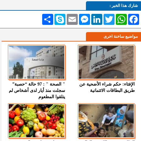
شارك هذا الخبر :
Facebook
WhatsApp
Twitter
LinkedIn
Messenger
Email
Skype
انشر
مواضيع ساخنة اخرى
الإفتاء: حكم شراء الأضحية عن
" الصحة " : 97 حالة “حصبة”
طريق البطاقات الائتمانية
سجلت منذ أيار لدى أشخاص لم
يتلقوا المطعوم