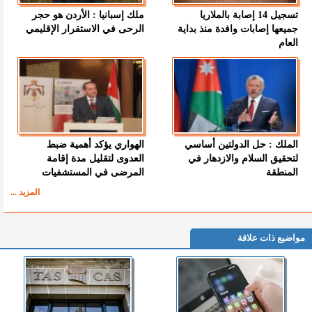
تسجيل 14 إصابة بالملاريا
ملك إسبانيا : الأردن هو حجر
جميعها إصابات وافدة منذ بداية
الرحى في الاستقرار الإقليمي
العام
الملك : حل الدولتين أساسي
الهواري يؤكد أهمية ضبط
لتحقيق السلام والازدهار في
العدوى لتقليل مدة إقامة
المنطقة
المرضى في المستشفيات
المزيد ...
مواضيع ذات علاقة