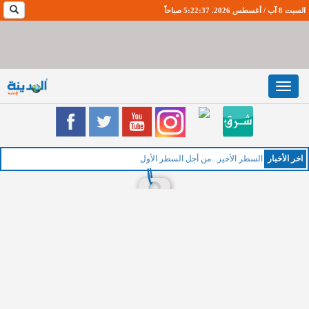
السبت 8 آب / أغسطس 2026. 5:22:38 صباحاً
Toggle
navigation
اخر اﻷخبار
السطر الأخير...من أجل السطر الأول