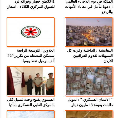
الملكة في يوم اللاجىء العالمي
3341طن خضار وفواكه ترد
: دعونا نتأمل في معاناة الأمهات
للسوق المركزي الثلاثاء - اسعار
والرضع
الدهامشة : الداخلية وفرت كل
العلاوين: التوسعة الرابعة
التسهيلات لقدوم العراقيين
ستمكن المصفاة من تكرير 120
للأردن
ألف برميل نفط يوميا
" الائتمان العسكري " : تمويل
العيسوي يفتتح وحدة غسيل كلى
طلبات بقيمة 13 مليون دينار
بالمركز الطبي العسكري بمأدبا