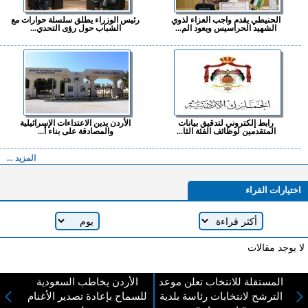
الحنيطي يقدم واجب العزاء لذوي
رئيس الوزراء يطلق سلسلة حوارات مع
الشهيد الحراسيس ويعود الم...
الشباب حول رؤى التحدي...
رابط إلكتروني لتدقيق بيانات
الأردن يدين الاعتداءات الإسرائيلية
المتقدمين لوظائف الفئة الثا...
والمصادقة على بناء أ...
المزيد ...
اختيارات القراء
لا يوجد مقالات
المستقلة للانتخاب تعلن موعد
الأردن يخاطب السعودية
الترشح لانتخابات رئاسة بلدية
للسماح بإعادة تصدير الأغنام
لا مانع من الإقتباس وإعادة النشر شريط ذكر المصدر ( المدينة نيوز ) - الآراء والتعليقات