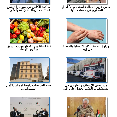
سعي عربي لمعالجة استخدام الأطفال
محكمة الكاس في سويسرا ترفض
للمحتوى في منصات التوا...
استئناف الرمثا بشأن قضية شرا...
وزارة الصحة : أكثر 70 إصابة بالحصبة
3363 طنا من الخضار وردت للسوق
في إربد...
المركزي الأربعاء...
مستشفى الإسعاف والطوارئ في
أحمد الحياصات رئيسا لمجلس الأمن
مستشفيات البشير يحصل على الا...
السيبراني...