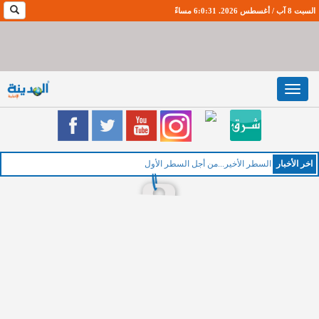
السبت 8 آب / أغسطس 2026. 6:0:32 مساءً
Toggle
navigation
اخر اﻷخبار
السطر الأخير...من أجل السطر الأول