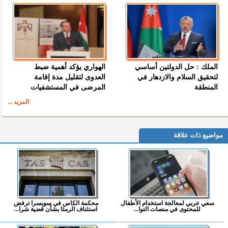
الملك : حل الدولتين أساسي
الهواري يؤكد أهمية ضبط
لتحقيق السلام والازدهار في
العدوى لتقليل مدة إقامة
المنطقة
المرضى في المستشفيات
المزيد ...
مواضيع ذات علاقة
سعي عربي لمعالجة استخدام الأطفال
محكمة الكاس في سويسرا ترفض
للمحتوى في منصات التوا...
استئناف الرمثا بشأن قضية شرا...