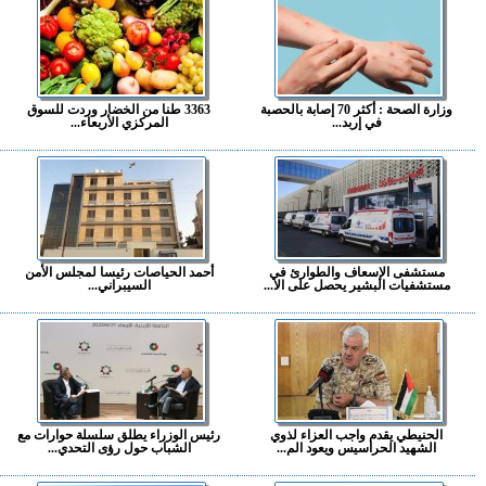
وزارة الصحة : أكثر 70 إصابة بالحصبة
3363 طنا من الخضار وردت للسوق
في إربد...
المركزي الأربعاء...
مستشفى الإسعاف والطوارئ في
أحمد الحياصات رئيسا لمجلس الأمن
مستشفيات البشير يحصل على الا...
السيبراني...
الحنيطي يقدم واجب العزاء لذوي
رئيس الوزراء يطلق سلسلة حوارات مع
الشهيد الحراسيس ويعود الم...
الشباب حول رؤى التحدي...