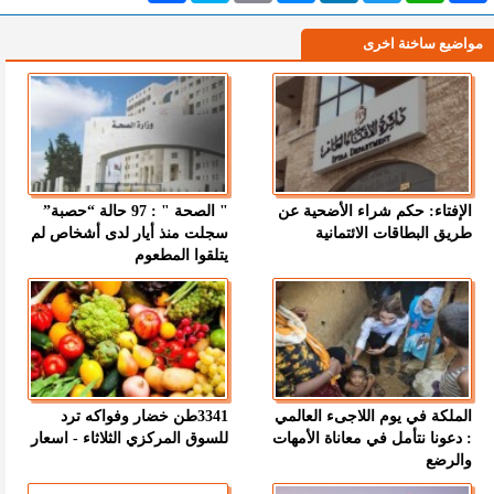
مواضيع ساخنة اخرى
الإفتاء: حكم شراء الأضحية عن
" الصحة " : 97 حالة “حصبة”
طريق البطاقات الائتمانية
سجلت منذ أيار لدى أشخاص لم
يتلقوا المطعوم
الملكة في يوم اللاجىء العالمي
3341طن خضار وفواكه ترد
: دعونا نتأمل في معاناة الأمهات
للسوق المركزي الثلاثاء - اسعار
والرضع