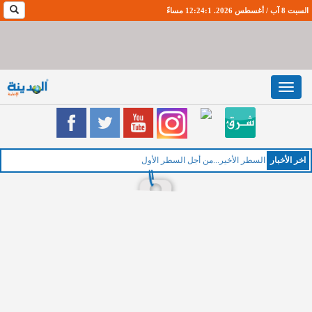
السبت 8 آب / أغسطس 2026. 12:24:2 مساءً
Toggle
navigation
اخر اﻷخبار
السطر الأخير...من أجل السطر الأول