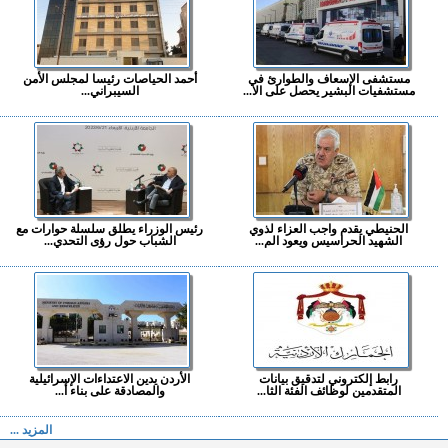
مستشفى الإسعاف والطوارئ في
أحمد الحياصات رئيسا لمجلس الأمن
مستشفيات البشير يحصل على الا...
السيبراني...
الحنيطي يقدم واجب العزاء لذوي
رئيس الوزراء يطلق سلسلة حوارات مع
الشهيد الحراسيس ويعود الم...
الشباب حول رؤى التحدي...
رابط إلكتروني لتدقيق بيانات
الأردن يدين الاعتداءات الإسرائيلية
المتقدمين لوظائف الفئة الثا...
والمصادقة على بناء أ...
المزيد ...