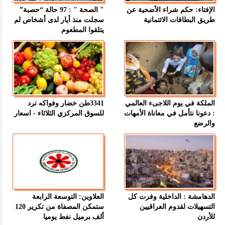
الإفتاء: حكم شراء الأضحية عن
" الصحة " : 97 حالة “حصبة”
طريق البطاقات الائتمانية
سجلت منذ أيار لدى أشخاص لم
يتلقوا المطعوم
الملكة في يوم اللاجىء العالمي
3341طن خضار وفواكه ترد
: دعونا نتأمل في معاناة الأمهات
للسوق المركزي الثلاثاء - اسعار
والرضع
الدهامشة : الداخلية وفرت كل
العلاوين: التوسعة الرابعة
التسهيلات لقدوم العراقيين
ستمكن المصفاة من تكرير 120
للأردن
ألف برميل نفط يوميا