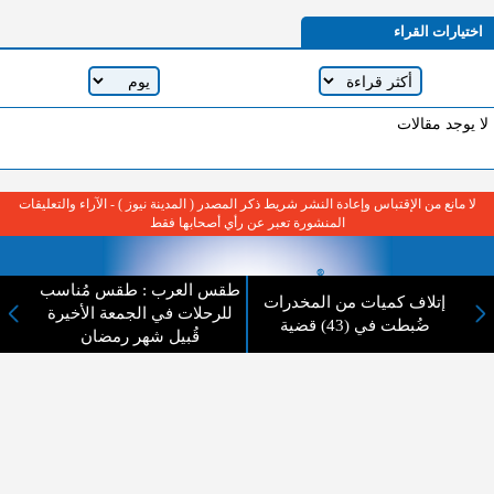
اختيارات القراء
لا يوجد مقالات
لا مانع من الإقتباس وإعادة النشر شريط ذكر المصدر ( المدينة نيوز ) - الآراء والتعليقات
المنشورة تعبر عن رأي أصحابها فقط
طقس العرب : طقس مُناسب
إتلاف كميات من المخدرات
للرحلات في الجمعة الأخيرة
ضُبطت في (43) قضية
قُبيل شهر رمضان
عن المدينة الإخبارية
المدينة الإخبارية صحيفة الكترونية شاملة تابعة لشركة قنوات البث
الاردنية تنقل الاخبار المحلية الأردنية وأخبار فلسطين وأبرز الأخبار
العربية والدولية لحظة حدوثها بمهنية رفيعة ليكون العالم بما يجري
فيه وحوله بين يديكم بالكلمة والصورة من مصادرها الحقيقية.