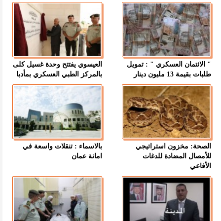
" الائتمان العسكري " : تمويل
العيسوي يفتتح وحدة غسيل كلى
طلبات بقيمة 13 مليون دينار
بالمركز الطبي العسكري بمأدبا
الصحة: مخزون استراتيجي
بالاسماء : تنقلات واسعة في
للأمصال المضادة للدغات
امانة عمان
الأفاعي