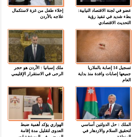
عضو في لجنة الاقتصاد النيابية:
إخلاء طفل من غزة لاستكمال
بطء شديد في تنفيذ رؤية
علاجه بالأردن
التحديث الاقتصادي
تسجيل 14 إصابة بالملاريا
ملك إسبانيا : الأردن هو حجر
جميعها إصابات وافدة منذ بداية
الرحى في الاستقرار الإقليمي
العام
الملك : حل الدولتين أساسي
الهواري يؤكد أهمية ضبط
لتحقيق السلام والازدهار في
العدوى لتقليل مدة إقامة
المنطقة
المرضى في المستشفيات