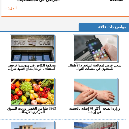
المزيد ...
مواضيع ذات علاقة
سعي عربي لمعالجة استخدام الأطفال
محكمة الكاس في سويسرا ترفض
للمحتوى في منصات التوا...
استئناف الرمثا بشأن قضية شرا...
وزارة الصحة : أكثر 70 إصابة بالحصبة
3363 طنا من الخضار وردت للسوق
في إربد...
المركزي الأربعاء...