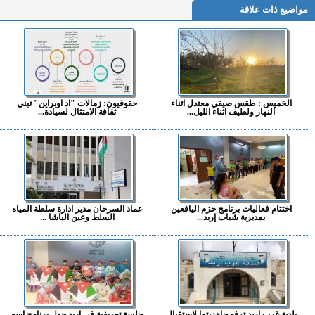
مواضيع ذات علاقة
الخميس : طقس صيفي معتدل اثناء
حقوقيون: زمالات "اد اوبراين" تبني
النهار ولطيف اثناء الليل...
ثقافة الامتثال لسيادة...
اختتام فعاليات برنامج حزم اليافعين
عماد السرحان مدير ادارة سلطة المياه
بمديرية شباب إربد...
السلط وعين الباشا ...
بلدية غرب إربد ترفع جاهزيتها لاستقبال
جلسة تعريفية في إربد حول برنامج اسع