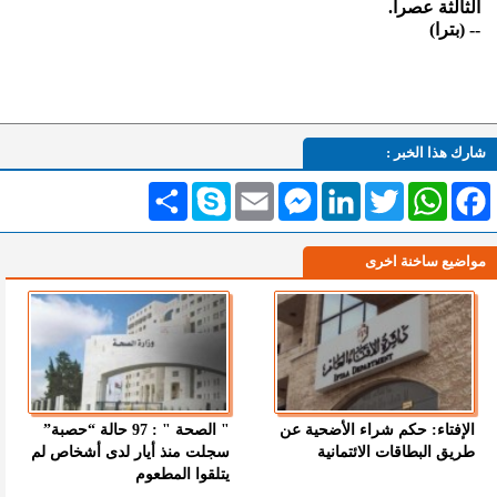
الثالثة عصراً.
-- (بترا)
شارك هذا الخبر :
Facebook
WhatsApp
Twitter
LinkedIn
Messenger
Email
Skype
انشر
مواضيع ساخنة اخرى
الإفتاء: حكم شراء الأضحية عن
" الصحة " : 97 حالة “حصبة”
طريق البطاقات الائتمانية
سجلت منذ أيار لدى أشخاص لم
يتلقوا المطعوم