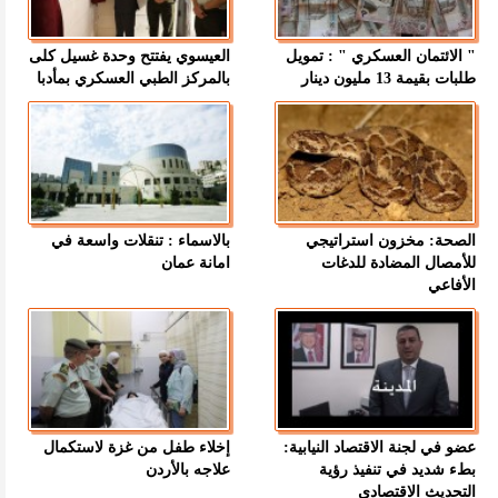
" الائتمان العسكري " : تمويل
العيسوي يفتتح وحدة غسيل كلى
طلبات بقيمة 13 مليون دينار
بالمركز الطبي العسكري بمأدبا
الصحة: مخزون استراتيجي
بالاسماء : تنقلات واسعة في
للأمصال المضادة للدغات
امانة عمان
الأفاعي
عضو في لجنة الاقتصاد النيابية:
إخلاء طفل من غزة لاستكمال
بطء شديد في تنفيذ رؤية
علاجه بالأردن
التحديث الاقتصادي