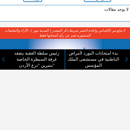
لا يوجد مقالات
لا مانع من الإقتباس وإعادة النشر شريط ذكر المصدر ( المدينة نيوز ) - الآراء والتعليقات
المنشورة تعبر عن رأي أصحابها فقط
بدء امتحانات البورد لأمراض
رئيس سلطة العقبة يتفقد
الباطنية في مستشفى الملك
غرفة السيطرة الخاصة
المؤسس
بتمرين "درع الأردن"
عن المدينة الإخبارية
المدينة الإخبارية صحيفة الكترونية شاملة تابعة لشركة قنوات البث
الاردنية تنقل الاخبار المحلية الأردنية وأخبار فلسطين وأبرز الأخبار
العربية والدولية لحظة حدوثها بمهنية رفيعة ليكون العالم بما يجري
فيه وحوله بين يديكم بالكلمة والصورة من مصادرها الحقيقية.
عن الشركة
اتصل بنا