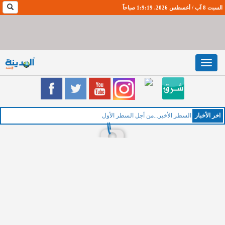
السبت 8 آب / أغسطس 2026. 1:9:19 صباحاً
Toggle
navigation
اخر اﻷخبار
السطر الأخير...من أجل السطر الأول