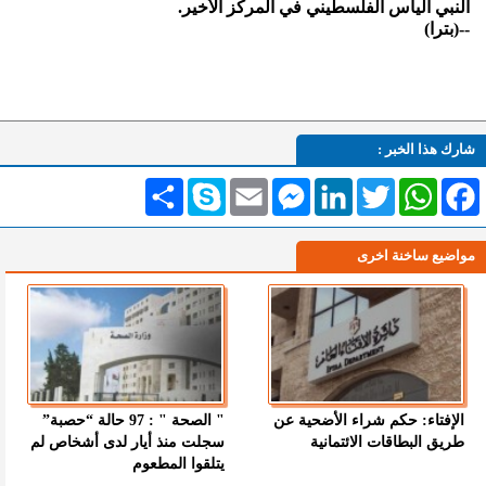
النبي الياس الفلسطيني في المركز الأخير.
--(بترا)
شارك هذا الخبر :
Facebook
WhatsApp
Twitter
LinkedIn
Messenger
Email
Skype
انشر
مواضيع ساخنة اخرى
الإفتاء: حكم شراء الأضحية عن
" الصحة " : 97 حالة “حصبة”
طريق البطاقات الائتمانية
سجلت منذ أيار لدى أشخاص لم
يتلقوا المطعوم