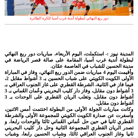
دور ربع النهائي لبطولة أندية غرب آسيا للكرة الطائرة
المدينة نيوز :- استكملت، اليوم الأربعاء، مباريات دور ربع النهائي
لبطولة أندية غرب آسيا، المقامة على صالة قصر الرياضة في
مدينة الحسين للشباب في العاصمة عمّان.
وأقيمت اليوم 4 مباريات ضمن الدور ربع النهائي، وفاز في المباراة
الأولى الكويت الكويتي على شباب الحسين بـ 3 أشواط مقابل 2،
فيما فاز في الثانية، الشرطة القطري على غاز الجنوب العراقي بـ
3 أشواط دون مقابل، وفاز دار كليب البحريني وعُمان العُماني بـ 3
أشواط دون مقابل، وتغلب الريان القطري على الوحدات بـ 3
أشواط دون مقابل.
وكانت مباريات الجولة الأولى من البطولة اختتمت أمس الاثنين،
وأسفرت عن صدارة الكويت الكويتي للمجموعة الأولى والشرطة
القطري ثانيا في حين حل عُماني العُماني ثالثا والوحدات رابعا، و
تصدر الريان القطري المجموعة الثانية وحل دار كليب البحريني
ثانيا وغاز الجنوب العراقي ثالثا، وشباب الحسين رابعا، وشباب