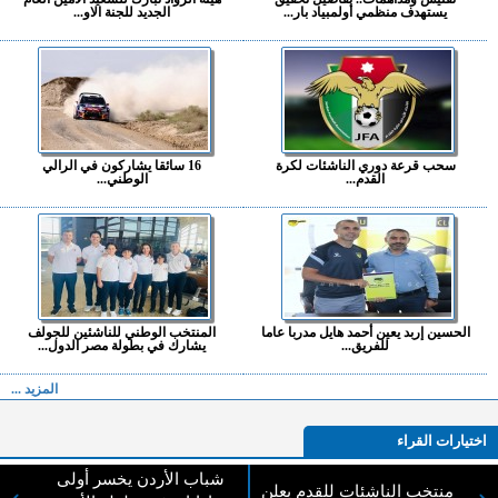
يستهدف منظمي أولمبياد بار...
الجديد للجنة الاو...
سحب قرعة دوري الناشئات لكرة
16 سائقا يشاركون في الرالي
القدم...
الوطني...
الحسين إربد يعين أحمد هايل مدربا عاما
المنتخب الوطني للناشئين للجولف
للفريق...
يشارك في بطولة مصر الدول...
المزيد ...
اختيارات القراء
شباب الأردن يخسر أولى
منتخب الناشئات للقدم يعلن