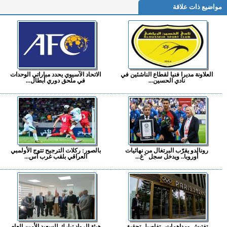
مواضيع ذات علاقة
العلاونة مديرا فنيا لقطاع الناشئين في
الاتحاد الآسيوي يحدد مباراتي الوحدات
نادي الحسين...
في ملحق دوري أبطال...
رونالدو يقرّب البرتغال من نهائيات
بالصور: ركلات الترجيح تتوج الأولمبي
أوروبا.. ويدخل سجل "غ...
العراقي بلقب غرب آس...
تفتيش ومداهمات.. تفاصيل تحقيق
هيئة الرواد تبارك للسعيد الأمين العام