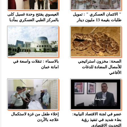
" الائتمان العسكري " : تمويل
العيسوي يفتتح وحدة غسيل كلى
طلبات بقيمة 13 مليون دينار
بالمركز الطبي العسكري بمأدبا
الصحة: مخزون استراتيجي
بالاسماء : تنقلات واسعة في
للأمصال المضادة للدغات
امانة عمان
الأفاعي
عضو في لجنة الاقتصاد النيابية:
إخلاء طفل من غزة لاستكمال
بطء شديد في تنفيذ رؤية
علاجه بالأردن
التحديث الاقتصادي