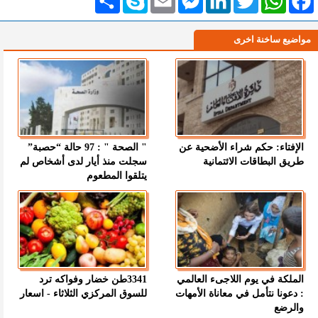
مواضيع ساخنة اخرى
الإفتاء: حكم شراء الأضحية عن
" الصحة " : 97 حالة “حصبة”
طريق البطاقات الائتمانية
سجلت منذ أيار لدى أشخاص لم
يتلقوا المطعوم
الملكة في يوم اللاجىء العالمي
3341طن خضار وفواكه ترد
: دعونا نتأمل في معاناة الأمهات
للسوق المركزي الثلاثاء - اسعار
والرضع