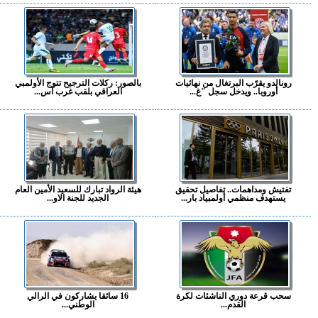
رونالدو يقرّب البرتغال من نهائيات
بالصور: ركلات الترجيح تتوج الأولمبي
أوروبا.. ويدخل سجل "غ...
العراقي بلقب غرب آس...
تفتيش ومداهمات.. تفاصيل تحقيق
هيئة الرواد تبارك للسعيد الأمين العام
يستهدف منظمي أولمبياد بار...
الجديد للجنة الاو...
سحب قرعة دوري الناشئات لكرة
16 سائقا يشاركون في الرالي
القدم...
الوطني...