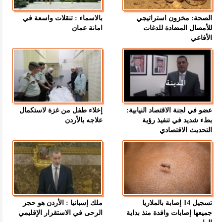
الصحة: مخزون استراتيجي
بالاسماء : تنقلات واسعة في
للأمصال المضادة للدغات
امانة عمان
الأفاعي
عضو في لجنة الاقتصاد النيابية:
إخلاء طفل من غزة لاستكمال
بطء شديد في تنفيذ رؤية
علاجه بالأردن
التحديث الاقتصادي
تسجيل 14 إصابة بالملاريا
ملك إسبانيا : الأردن هو حجر
جميعها إصابات وافدة منذ بداية
الرحى في الاستقرار الإقليمي