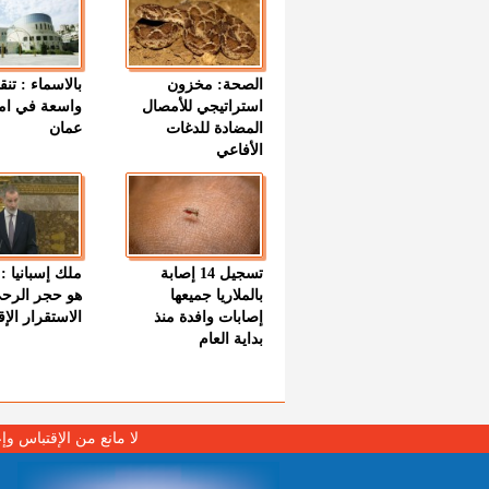
الصحة: مخزون
بالاسماء : تنق
استراتيجي للأمصال
واسعة في اما
المضادة للدغات
عمان
الأفاعي
تسجيل 14 إصابة
ملك إسبانيا : 
بالملاريا جميعها
هو حجر الرح
إصابات وافدة منذ
الاستقرار الإ
بداية العام
لا مانع من الإقتباس وإ