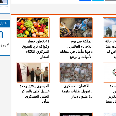
اختيار
" الصحة " : 97 حالة
الملكة في يوم
3341طن خضار
لا يوج
ت منذ
اللاجىء العالمي :
وفواكه ترد للسوق
اص لم
دعونا نتأمل في معاناة
المركزي الثلاثاء -
م
الأمهات والرضع
اسعار
وسعة
" الائتمان العسكري "
العيسوي يفتتح وحدة
ن
: تمويل طلبات بقيمة
غسيل كلى بالمركز
كرير
13 مليون دينار
الطبي العسكري
ميل نفط
بمأدبا