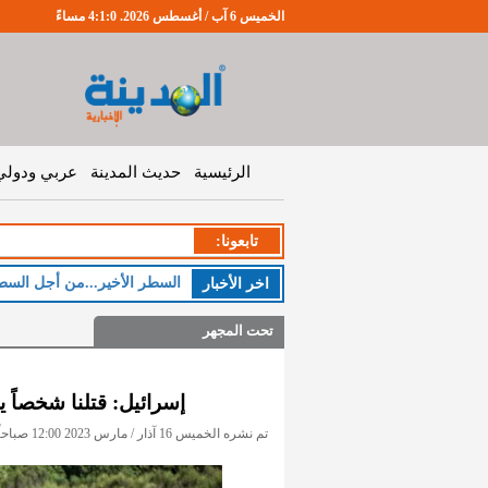
الخميس 6 آب / أغسطس 2026. 4:1:0 مساءً
الرئيسية
حديث المدينة
عربي ودولي
تابعونا:
السطر الأخير...من أجل السط
اخر اﻷخبار
تحت المجهر
إسرائيل: قتلنا شخصاً ي
تم نشره الخميس 16 آذار / مارس 2023 12:00 صباحاً