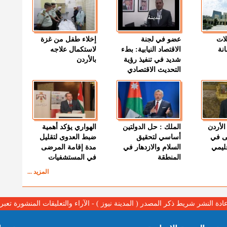
لات
عضو في لجنة
إخلاء طفل من غزة
نة
الاقتصاد النيابية: بطء
لاستكمال علاجه
شديد في تنفيذ رؤية
بالأردن
التحديث الاقتصادي
الأردن
الملك : حل الدولتين
الهواري يؤكد أهمية
ى في
أساسي لتحقيق
ضبط العدوى لتقليل
قليمي
السلام والازدهار في
مدة إقامة المرضى
المنطقة
في المستشفيات
المزيد ...
عادة النشر شريط ذكر المصدر ( المدينة نيوز ) - الآراء والتعليقات المنشورة تع