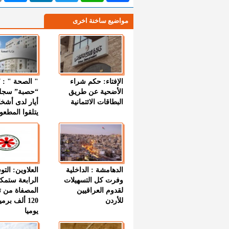
مواضيع ساخنة اخرى
الإفتاء: حكم شراء
الأضحية عن طريق
“حصبة” سجل
البطاقات الائتمانية
أيار لدى أشخ
يتلقوا المطعو
الدهامشة : الداخلية
العلاوين: الت
وفرت كل التسهيلات
الرابعة ستمك
لقدوم العراقيين
المصفاة من ت
للأردن
120 ألف بر
يوميا