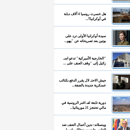
هل خسرت روسيا 4 آلاف دبابة
في أوكرانيا؟...
سيدة أوكرانيا الأولى ترد على
بوتين بعد تصريحاته عن "يهو...
"الخارجية الأميركية" تدعو اسـ
رائيل إلى "وقف العنف على ...
جيش الاحتـ لال يقرر الدفع بكتائب
عسكرية جديدة بالضفة...
دورية تابعة لفـ اغنر الروسية في
مالي تحتجز 21 موريتانيا...
وينسلاند: ندين أعمال العنف ضد
الفلسـ طينيين ونطالب إسرا...