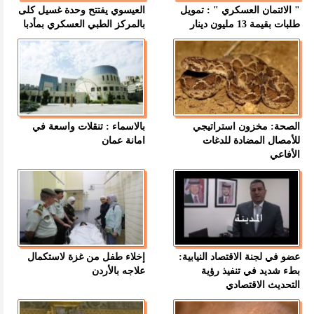
" الائتمان العسكري " : تمويل
العيسوي يفتتح وحدة غسيل كلى
طلبات بقيمة 13 مليون دينار
بالمركز الطبي العسكري بمأدبا
الصحة: مخزون استراتيجي
بالاسماء : تنقلات واسعة في
للأمصال المضادة للدغات
امانة عمان
الأفاعي
عضو في لجنة الاقتصاد النيابية:
إخلاء طفل من غزة لاستكمال
بطء شديد في تنفيذ رؤية
علاجه بالأردن
التحديث الاقتصادي