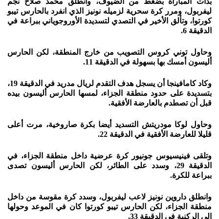
بدأت المباراة بضغط من الضيوف، وانطلق محمد صلاح نجم
ليفربول، ومرر كرة سحرية لزميله نونيز الذي انفرد بالحارس تيبو
كورتوا، وتألق الأخير في التصدي لتسديدة الأوروجوياني ببراعة في
الدقيقة 6.
وحاول توني كروس التصويب من خارج المنطقة، لكن الحارس
أليسون أمسك بها بسهولة في الدقيقة 11.
وكاد كامافينجا أن يسجل هدف التقدم لريال مدريد في الدقيقة 19،
بتسديدة على حدود منطقة الجزاء، لمسها الحارس أليسون بيده
قبل أن تصطدم بالعارضة الأفقية.
وحاول لوكا مودريتش التسديد أيضا بكرة صاروخية، مرت أعلى
قليلا للعارضة الأفقية في الدقيقة 22.
وتلقى فينيسيوس جونيور كرة عرضية داخل منطقة الجزاء، في
الدقيقة 29، وسدد على الطائر، لكن الحارس أليسون تصدى
ببراعة للكرة.
وانطلق داروين نونيز لاعب ليفربول، وسدد كرة مقوسة من داخل
منطقة الجزاء، لكن الحارس تيبو كورتوا كان في الموعد وحولها
إلى الركنية في الدقيقة 33.