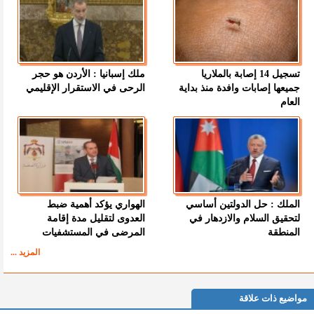
تسجيل 14 إصابة بالملاريا
ملك إسبانيا : الأردن هو حجر
جميعها إصابات وافدة منذ بداية
الرحى في الاستقرار الإقليمي
العام
الملك : حل الدولتين أساسي
الهواري يؤكد أهمية ضبط
لتحقيق السلام والازدهار في
العدوى لتقليل مدة إقامة
المنطقة
المرضى في المستشفيات
المزيد ...
مواضيع ذات علاقة