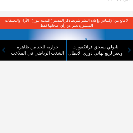
لا مانع من الإقتباس وإعادة النشر شريط ذكر المصدر ( المدينة نيوز ) - الآراء والتعليقات
المنشورة تعبر عن رأي أصحابها فقط
نابولي يسحق فرانكفورت
حوارية للحد من ظاهرة
ويعبر لربع نهائي دوري الأبطال
الشغب الرياضي في الملاعب
عن المدينة الإخبارية
المدينة الإخبارية صحيفة الكترونية شاملة تابعة لشركة قنوات البث
الاردنية تنقل الاخبار المحلية الأردنية وأخبار فلسطين وأبرز الأخبار
العربية والدولية لحظة حدوثها بمهنية رفيعة ليكون العالم بما يجري
فيه وحوله بين يديكم بالكلمة والصورة من مصادرها الحقيقية.
عن الشركة
اتصل بنا
الهيكل التنظيمي
اعلن معنا