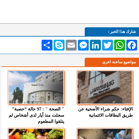
شارك هذا الخبر :
Facebook
WhatsApp
Twitter
LinkedIn
Messenger
Email
Skype
انشر
مواضيع ساخنة اخرى
الإفتاء: حكم شراء الأضحية عن
" الصحة " : 97 حالة “حصبة”
طريق البطاقات الائتمانية
سجلت منذ أيار لدى أشخاص لم
يتلقوا المطعوم