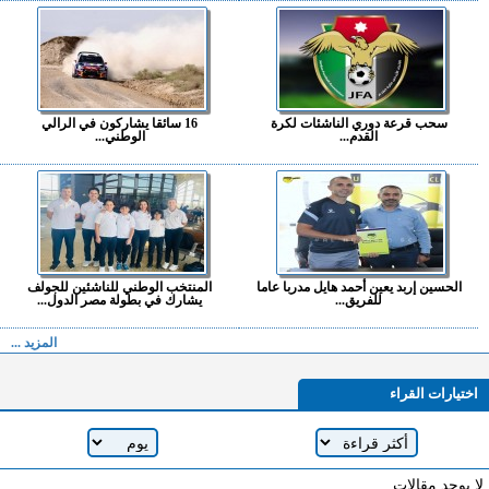
سحب قرعة دوري الناشئات لكرة
16 سائقا يشاركون في الرالي
القدم...
الوطني...
الحسين إربد يعين أحمد هايل مدربا عاما
المنتخب الوطني للناشئين للجولف
للفريق...
يشارك في بطولة مصر الدول...
المزيد ...
اختيارات القراء
لا يوجد مقالات