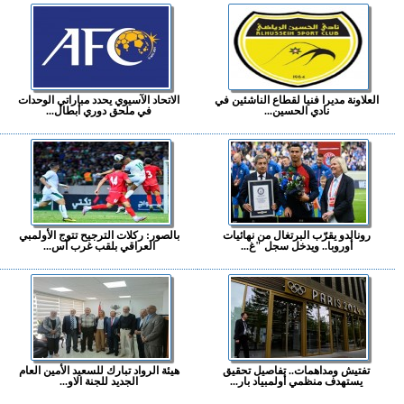
العلاونة مديرا فنيا لقطاع الناشئين في
الاتحاد الآسيوي يحدد مباراتي الوحدات
نادي الحسين...
في ملحق دوري أبطال...
رونالدو يقرّب البرتغال من نهائيات
بالصور: ركلات الترجيح تتوج الأولمبي
أوروبا.. ويدخل سجل "غ...
العراقي بلقب غرب آس...
تفتيش ومداهمات.. تفاصيل تحقيق
هيئة الرواد تبارك للسعيد الأمين العام
يستهدف منظمي أولمبياد بار...
الجديد للجنة الاو...