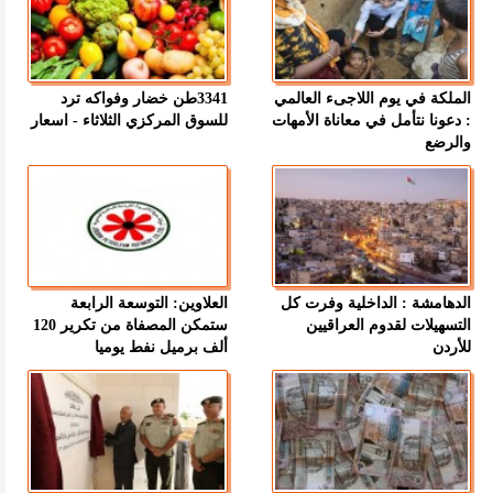
الملكة في يوم اللاجىء العالمي
3341طن خضار وفواكه ترد
: دعونا نتأمل في معاناة الأمهات
للسوق المركزي الثلاثاء - اسعار
والرضع
الدهامشة : الداخلية وفرت كل
العلاوين: التوسعة الرابعة
التسهيلات لقدوم العراقيين
ستمكن المصفاة من تكرير 120
للأردن
ألف برميل نفط يوميا