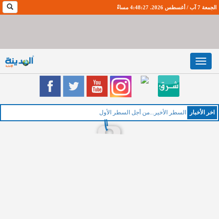
الجمعة 7 آب / أغسطس 2026. 4:48:28 مساءً
Toggle
navigation
اخر اﻷخبار
السطر الأخير...من أجل السطر الأول