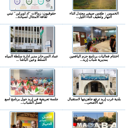
الخميس : طقس صيفي معتدل اثناء
حقوقيون: زمالات "اد اوبراين" تبني
النهار ولطيف اثناء الليل...
ثقافة الامتثال لسيادة...
اختتام فعاليات برنامج حزم اليافعين
عماد السرحان مدير ادارة سلطة المياه
بمديرية شباب إربد...
السلط وعين الباشا ...
بلدية غرب إربد ترفع جاهزيتها لاستقبال
جلسة تعريفية في إربد حول برنامج اسع
عيد الأضحى...
لعمل الشباب...