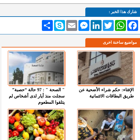
شارك هذا الخبر :
Facebook
WhatsApp
Twitter
LinkedIn
Messenger
Email
Skype
انشر
مواضيع ساخنة اخرى
الإفتاء: حكم شراء الأضحية عن
" الصحة " : 97 حالة “حصبة”
طريق البطاقات الائتمانية
سجلت منذ أيار لدى أشخاص لم
يتلقوا المطعوم