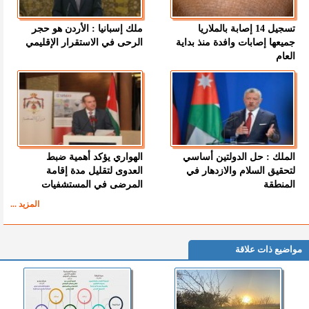
تسجيل 14 إصابة بالملاريا
ملك إسبانيا : الأردن هو حجر
جميعها إصابات وافدة منذ بداية
الرحى في الاستقرار الإقليمي
العام
الملك : حل الدولتين أساسي
الهواري يؤكد أهمية ضبط
لتحقيق السلام والازدهار في
العدوى لتقليل مدة إقامة
المنطقة
المرضى في المستشفيات
المزيد ...
مواضيع ذات علاقة