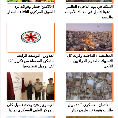
الملكة في يوم اللاجىء العالمي
3341طن خضار وفواكه ترد
: دعونا نتأمل في معاناة الأمهات
للسوق المركزي الثلاثاء - اسعار
والرضع
الدهامشة : الداخلية وفرت كل
العلاوين: التوسعة الرابعة
التسهيلات لقدوم العراقيين
ستمكن المصفاة من تكرير 120
للأردن
ألف برميل نفط يوميا
" الائتمان العسكري " : تمويل
العيسوي يفتتح وحدة غسيل كلى
طلبات بقيمة 13 مليون دينار
بالمركز الطبي العسكري بمأدبا