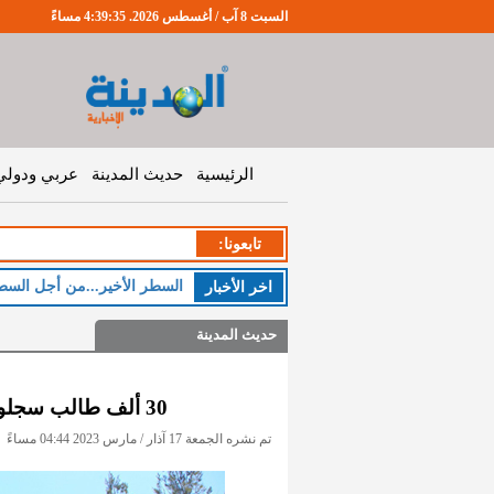
السبت 8 آب / أغسطس 2026. 4:39:35 مساءً
الرئيسية
حديث المدينة
عربي ودولي
تابعونا:
السطر الأخير...من أجل السط
اخر اﻷخبار
حديث المدينة
30 ألف طالب سجلوا لـ"التوجيهي" إلكترونيا حتى الخميس
تم نشره الجمعة 17 آذار / مارس 2023 04:44 مساءً