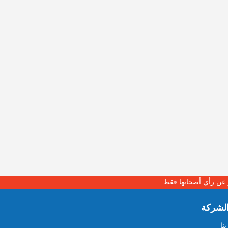
بر عن رأي أصحابها فقط
لشركة
نا