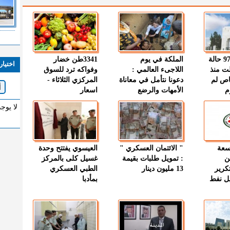
" الصحة " : 97 حالة
الملكة في يوم
3341طن خضار
اختيار
ت منذ
اللاجىء العالمي :
وفواكه ترد للسوق
اص لم
دعونا نتأمل في معاناة
المركزي الثلاثاء -
م
الأمهات والرضع
اسعار
لا يوج
وسعة
" الائتمان العسكري "
العيسوي يفتتح وحدة
ن
: تمويل طلبات بقيمة
غسيل كلى بالمركز
كرير
13 مليون دينار
الطبي العسكري
ميل نفط
بمأدبا