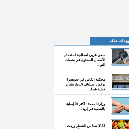
ع ذات علاقة
سعي عربي لمعالجة استخدام
الأطفال للمحتوى في منصات
التوا...
محكمة الكاس في سويسرا
ترفض استئناف الرمثا بشأن
قضية شرا...
وزارة الصحة : أكثر 70 إصابة
بالحصبة في إربد...
3363 طنا من الخضار وردت