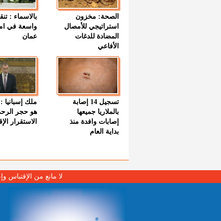
الصحة: مخزون
بالاسماء : تنق
استراتيجي للأمصال
واسعة في اما
المضادة للدغات
عمان
الأفاعي
تسجيل 14 إصابة
ملك إسبانيا : 
بالملاريا جميعها
هو حجر الرح
إصابات وافدة منذ
الاستقرار الإ
بداية العام
لا مانع من الإقتباس وإ