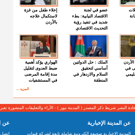
لات
عضو في لجنة
إخلاء طفل من غزة
نة
الاقتصاد النيابية: بطء
لاستكمال علاجه
شديد في تنفيذ رؤية
بالأردن
التحديث الاقتصادي
الأردن
الملك : حل الدولتين
الهواري يؤكد أهمية
ى في
أساسي لتحقيق
ضبط العدوى لتقليل
قليمي
السلام والازدهار في
مدة إقامة المرضى
المنطقة
في المستشفيات
المزيد ...
عادة النشر شريط ذكر المصدر ( المدينة نيوز ) - الآراء والتعليقات المنشورة تع
عن المدينة الإخبارية
عن ا
المدينة الإخبارية صحيفة الكترونية شاملة تابعة لشركة قنوات
اتصل ب