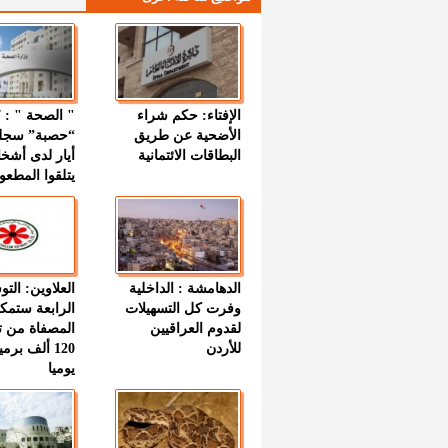
الإفتاء: حكم شراء
الأضحية عن طريق
“حصبة” سجل
البطاقات الائتمانية
أيار لدى أشخ
يتلقوا المطعو
الدهامشة : الداخلية
العلاوين: الت
وفرت كل التسهيلات
الرابعة ستمك
لقدوم العراقيين
المصفاة من ت
للأردن
120 ألف بر
يوميا