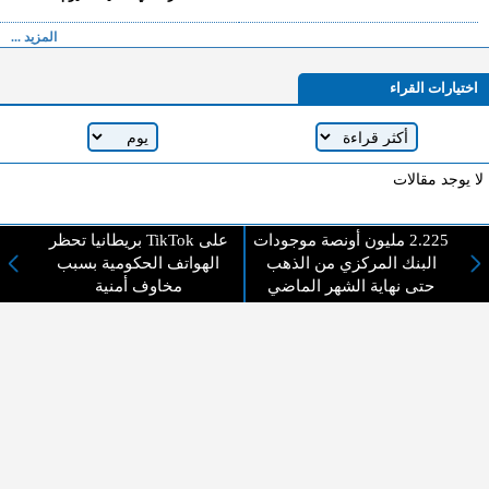
المزيد ...
اختيارات القراء
لا يوجد مقالات
2.225 مليون أونصة موجودات
بريطانيا تحظر TikTok على
لا مانع من الإقتباس وإعادة النشر شريط ذكر المصدر ( المدينة نيوز ) - الآراء والتعليقات
البنك المركزي من الذهب
الهواتف الحكومية بسبب
المنشورة تعبر عن رأي أصحابها فقط
حتى نهاية الشهر الماضي
مخاوف أمنية
عن المدينة الإخبارية
المدينة الإخبارية صحيفة الكترونية شاملة تابعة لشركة قنوات البث
الاردنية تنقل الاخبار المحلية الأردنية وأخبار فلسطين وأبرز الأخبار