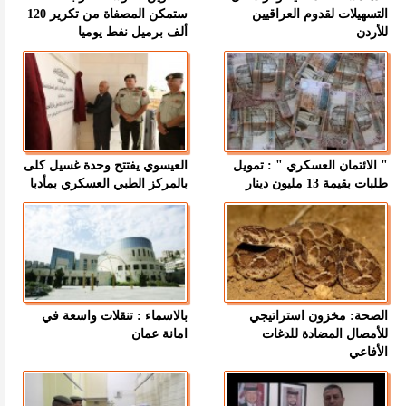
التسهيلات لقدوم العراقيين
ستمكن المصفاة من تكرير 120
للأردن
ألف برميل نفط يوميا
" الائتمان العسكري " : تمويل
العيسوي يفتتح وحدة غسيل كلى
طلبات بقيمة 13 مليون دينار
بالمركز الطبي العسكري بمأدبا
الصحة: مخزون استراتيجي
بالاسماء : تنقلات واسعة في
للأمصال المضادة للدغات
امانة عمان
الأفاعي