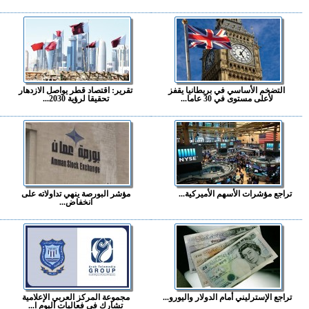
التضخم الأساسي في بريطانيا يقفز
تقرير: اقتصاد قطر يواصل الازدهار
لأعلى مستوى في 30 عاما...
تحقيقا لرؤية 2030...
تراجع مؤشرات الأسهم الأميركية...
مؤشر البورصة ينهي تداولاته على
انخفاض...
تراجع الإسترليني أمام الدولار واليورو...
مجموعة المركز العربي الإعلامية
تشارك في فعاليات اليوم ا...