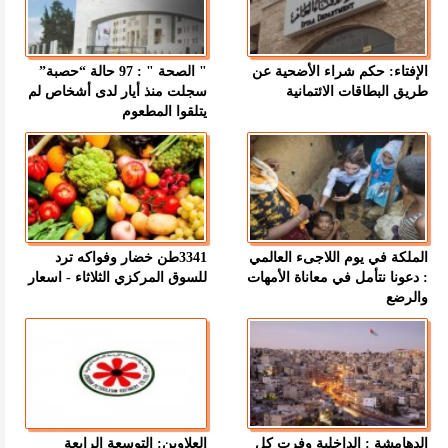
الإفتاء: حكم شراء الأضحية عن
" الصحة " : 97 حالة “حصبة”
طريق البطاقات الائتمانية
سجلت منذ أيار لدى أشخاص لم
يتلقوا المطعوم
الملكة في يوم اللاجىء العالمي
3341طن خضار وفواكه ترد
: دعونا نتأمل في معاناة الأمهات
للسوق المركزي الثلاثاء - اسعار
والرضع
الدهامشة : الداخلية وفرت كل
العلاوين: التوسعة الرابعة