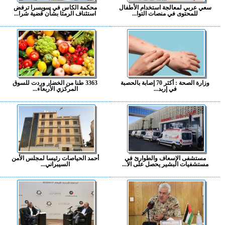
سعي عربي لمعالجة استخدام الأطفال
محكمة الكاس في سويسرا ترفض
للمحتوى في منصات التوا...
استئناف الرمثا بشأن قضية شرا...
وزارة الصحة : أكثر 70 إصابة بالحصبة
3363 طنا من الخضار وردت للسوق
في إربد...
المركزي الأربعاء...
مستشفى الإسعاف والطوارئ في
أحمد الحياصات رئيسا لمجلس الأمن
مستشفيات البشير يحصل على الا...
السيبراني...