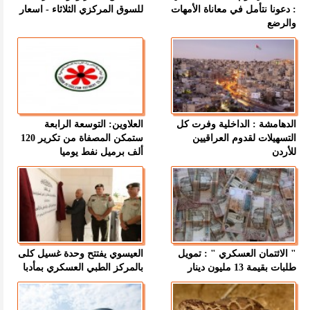
: دعونا نتأمل في معاناة الأمهات
للسوق المركزي الثلاثاء - اسعار
والرضع
الدهامشة : الداخلية وفرت كل
العلاوين: التوسعة الرابعة
التسهيلات لقدوم العراقيين
ستمكن المصفاة من تكرير 120
للأردن
ألف برميل نفط يوميا
" الائتمان العسكري " : تمويل
العيسوي يفتتح وحدة غسيل كلى
طلبات بقيمة 13 مليون دينار
بالمركز الطبي العسكري بمأدبا