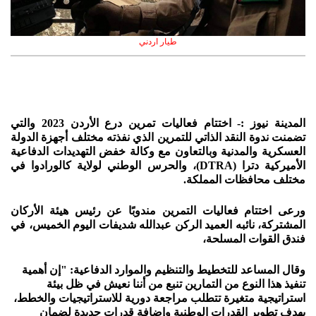
طيار اردني
المدينة نيوز :- اختتام فعاليات تمرين درع الأردن 2023 والتي
تضمنت ندوة النقد الذاتي للتمرين الذي نفذته مختلف أجهزة الدولة
العسكرية والمدنية وبالتعاون مع وكالة خفض التهديدات الدفاعية
الأميركية دترا (DTRA)، والحرس الوطني لولاية كالورادوا في
مختلف محافظات المملكة.
ورعى اختتام فعاليات التمرين مندوبًا عن رئيس هيئة الأركان
المشتركة، نائبه العميد الركن عبدالله شديفات اليوم الخميس، في
فندق القوات المسلحة،
وقال المساعد للتخطيط والتنظيم والموارد الدفاعية: "إن أهمية
تنفيذ هذا النوع من التمارين تنبع من أننا نعيش في ظل بيئة
استراتيجية متغيرة تتطلب مراجعة دورية للاستراتيجيات والخطط،
بهدف تطوير القدرات الوطنية وإضافة قدرات جديدة لضمان