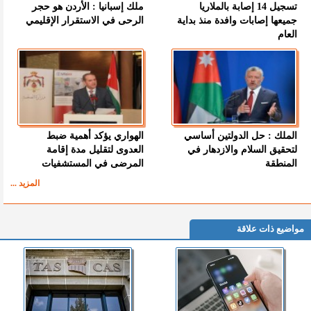
تسجيل 14 إصابة بالملاريا
ملك إسبانيا : الأردن هو حجر
جميعها إصابات وافدة منذ بداية
الرحى في الاستقرار الإقليمي
العام
الملك : حل الدولتين أساسي
الهواري يؤكد أهمية ضبط
لتحقيق السلام والازدهار في
العدوى لتقليل مدة إقامة
المنطقة
المرضى في المستشفيات
المزيد ...
مواضيع ذات علاقة