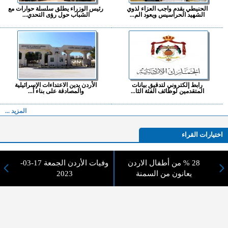
الحنيطي يقدم واجب العزاء لذوي
رئيس الوزراء يطلق سلسلة حوارات مع
الشهيد الحراسيس ويعود الم...
الشباب حول رؤى التحدي...
رابط إلكتروني لتدقيق بيانات
الأردن يدين الاعتداءات الإسرائيلية
المتقدمين لوظائف الفئة الثا...
والمصادقة على بناء أ...
المزيد ...
اختيارات القراء
28 % من أطفال الاردن
وفيات الأردن الجمعة 17-03-
يعانون من السمنة
2023
لا يوجد مقالات
لا مانع من الإقتباس وإعادة النشر شريط ذكر المصدر ( المدينة نيوز ) - الآراء والتعليقات
المنشورة تعبر عن رأي أصحابها فقط