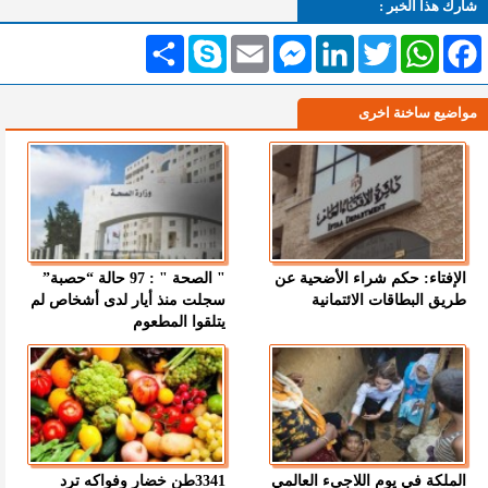
شارك هذا الخبر :
Facebook
WhatsApp
Twitter
LinkedIn
Messenger
Email
Skype
انشر
مواضيع ساخنة اخرى
الإفتاء: حكم شراء الأضحية عن
" الصحة " : 97 حالة “حصبة”
طريق البطاقات الائتمانية
سجلت منذ أيار لدى أشخاص لم
يتلقوا المطعوم
الملكة في يوم اللاجىء العالمي
3341طن خضار وفواكه ترد