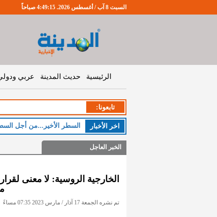
السبت 8 آب / أغسطس 2026. 4:49:16 صباحاً
الرئيسية
حديث المدينة
عربي ودولي
تابعونا:
ال
اخر اﻷخبار
الخبر العاجل
الخارجية الروسية: لا معنى لقرارا
من
تم نشره الجمعة 17 آذار / مارس 2023 07:35 مساءً