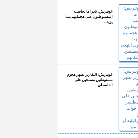
غوتيريش: نادرا ما يحاسب
المستوطنون على هجماتهم مما
يزيد...
غوتيريش: التقارير تظهر هجوم
مستوطنين مسلحين على
الفلسطي...