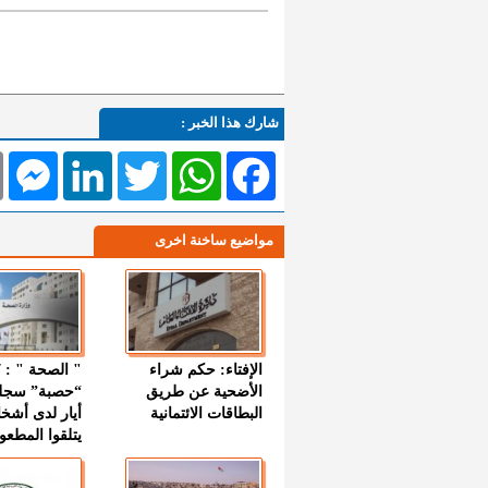
شارك هذا الخبر :
l
Messenger
LinkedIn
Twitter
WhatsApp
Facebook
مواضيع ساخنة اخرى
الإفتاء: حكم شراء
الأضحية عن طريق
“حصبة” سجل
البطاقات الائتمانية
أيار لدى أشخ
يتلقوا المطعو