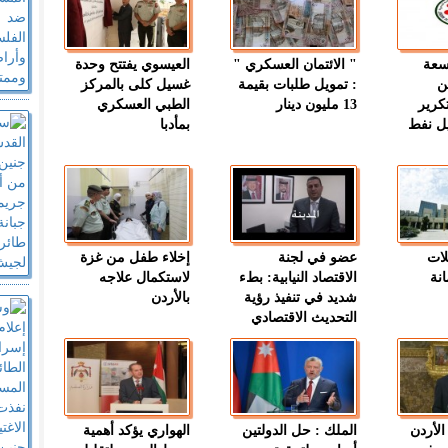
وسعة
" الائتمان العسكري "
العيسوي يفتتح وحدة
ن
: تمويل طلبات بقيمة
غسيل كلى بالمركز
كرير
13 مليون دينار
الطبي العسكري
ميل نفط
بمأدبا
لات
عضو في لجنة
إخلاء طفل من غزة
نة
الاقتصاد النيابية: بطء
لاستكمال علاجه
شديد في تنفيذ رؤية
بالأردن
التحديث الاقتصادي
الأردن
الملك : حل الدولتين
الهواري يؤكد أهمية