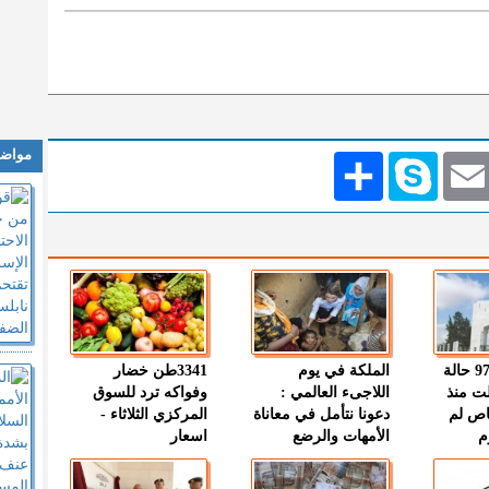
مواضي
Emai
Skype
انشر
" الصحة " : 97 حالة
الملكة في يوم
3341طن خضار
ت منذ
اللاجىء العالمي :
وفواكه ترد للسوق
اص لم
دعونا نتأمل في معاناة
المركزي الثلاثاء -
م
الأمهات والرضع
اسعار