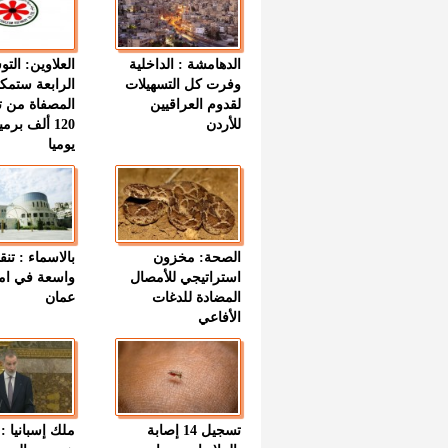
الدهامشة : الداخلية
العلاوين: الت
وفرت كل التسهيلات
الرابعة ستمك
لقدوم العراقيين
المصفاة من ت
للأردن
120 ألف بر
يوميا
الصحة: مخزون
بالاسماء : تنق
استراتيجي للأمصال
واسعة في اما
المضادة للدغات
عمان
الأفاعي
تسجيل 14 إصابة
ملك إسبانيا : 