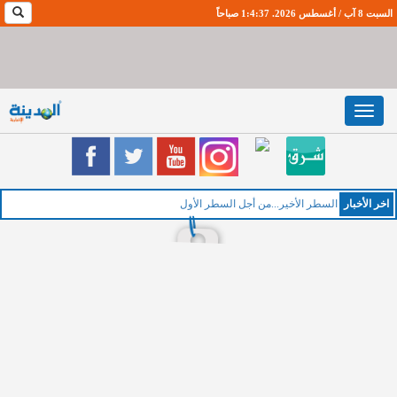
السبت 8 آب / أغسطس 2026. 1:4:38 صباحاً
Toggle
navigation
اخر اﻷخبار
السطر الأخير...من أجل السطر الأول