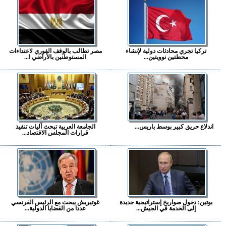
تركيا تجري محادثات دولية لإنشاء
مصر تطالب بالوقف الفوري لاعتداءات
محطتين نوويتين...
المستوطنين بالأراضي ا...
اندلاع حريق كبير بوسط باريس...
الجامعة العربية تبحث آليات تنفيذ
قرارات المجلس الاقتصاد...
بوتين: دخول صواريخ إستراتيجية جديدة
غوتيريش يبحث مع الرئيس الفرنسي
إلى الخدمة في الجيش...
عددا من القضايا الدولية...