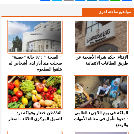
مواضيع ساخنة اخرى
الإفتاء: حكم شراء الأضحية عن
" الصحة " : 97 حالة “حصبة”
طريق البطاقات الائتمانية
سجلت منذ أيار لدى أشخاص لم
يتلقوا المطعوم
الملكة في يوم اللاجىء العالمي
3341طن خضار وفواكه ترد
: دعونا نتأمل في معاناة الأمهات
للسوق المركزي الثلاثاء - اسعار
والرضع