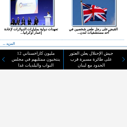
القبض على رجل طعن شخصين في
تعهدات دولية بمليارات الدولارات لإعادة
أحد مستشفيات لندن...
إعمار أوكرانيا...
المزيد ...
جيش الإحتلال يعلن العثور
12 مليون كازاخستاني
اختيارات القراء
على طائرة مسيرة قرب
ينتخبون ممثليهم في مجلس
الحدود مع لبنان
النواب والبلديات غدا
لا يوجد مقالات
لا مانع من الإقتباس وإعادة النشر شريط ذكر المصدر ( المدينة نيوز ) - الآراء والتعليقات
المنشورة تعبر عن رأي أصحابها فقط